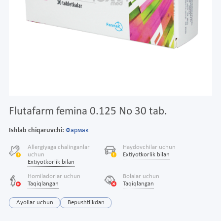
Flutafarm femina 0.125 No 30 tab.
Ishlab chiqaruvchi:
Фармак
Allergiyaga chalinganlar
Haydovchilar uchun
uchun
Extiyotkorlik bilan
Extiyotkorlik bilan
Homiladorlar uchun
Bolalar uchun
Taqiqlangan
Taqiqlangan
Ayollar uchun
Bepushtlikdan