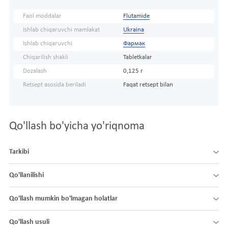
Faol moddalar
Flutamide
Ishlab chiqaruvchi mamlakat
Ukraina
Ishlab chiqaruvchi
Фармак
Chiqarilish shakli
Tabletkalar
Dozalash
0,125 г
Retsept asosida beriladi
Faqat retsept bilan
Qo'llash bo'yicha yo'riqnoma
Tarkibi
Qo'llanilishi
Qo'llash mumkin bo'lmagan holatlar
Qo'llash usuli