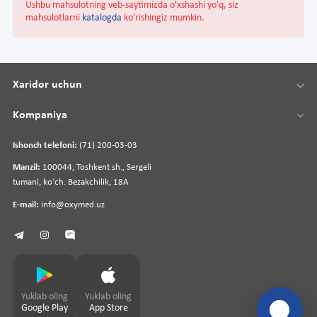
Ushbu mahsulotning veb-saytimizda o'xshashi yo'q, siz
mahsulotlarni
katalogda
ko'rishingiz mumkin.
Xaridor uchun
Kompaniya
Ishonch telefoni:
(71) 200-03-03
Manzil:
100044, Toshkent sh., Sergeli
tumani, koʻch. Bezakchilik, 18A
E-mail:
info@oxymed.uz
Yuklab oling
Yuklab oling
Google Play
App Store