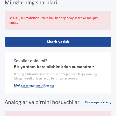
Mijozlarning sharhlari
Afsuski, bu mahsulot uchun hali hech qanday sharhlar mavjud
emas.
Sharh yozish
Savollar qoldi mi?
Biz yordam bera olishimizdan xursandmiz
Bizning mutaxassislarimiz sizni qiziqtirgan savollarga kunning
istalgan vaqti onlayn javob berishga tayyormiz.
Mutaxassisga savol bering
Analoglar va o'rnini bosuvchilar
Посмотреть все