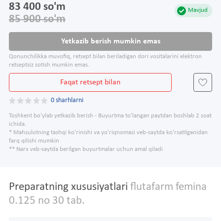
83 400 so'm
Mavjud
85 900 so'm
Yetkazib berish mumkin emas
Qonunchilikka muvofiq, retsept bilan beriladigan dori vositalarini elektron
retseptsiz sotish mumkin emas.
Faqat retsept bilan
0 sharhlarni
Toshkent bo'ylab yetkazib berish - Buyurtma to'langan paytdan boshlab 2 soat
ichida.
* Mahsulotning tashqi ko'rinishi va yo'riqnomasi veb-saytda ko'rsatilganidan
farq qilishi mumkin
** Narx veb-saytda berilgan buyurtmalar uchun amal qiladi
Preparatning xususiyatlari
flutafarm femina
0.125 no 30 tab.