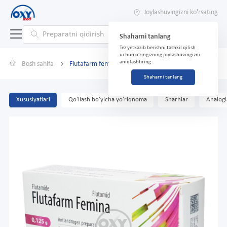
Joylashuvingizni ko'rsating
Shaharni tanlang
Tez yetkazib berishni tashkil qilish
uchun o'zingizning joylashuvingizni
aniqlashtiring
Bosh sahifa
Flutafarm femina 0.125 No 30 tab.
Shaharni tanlang
Xususiyatlari
Qo'llash bo'yicha yo'riqnoma
Sharhlar
Analogl