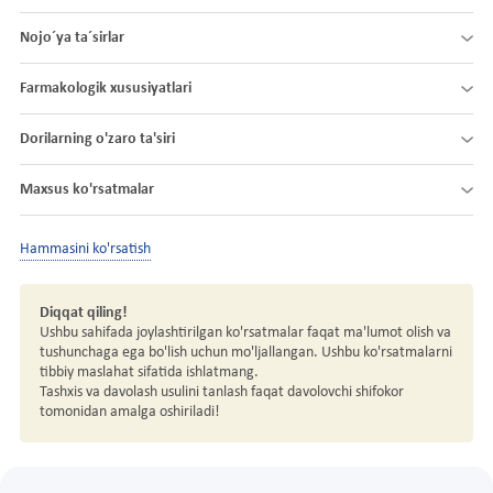
Nojo´ya ta´sirlar
Farmakologik xususiyatlari
Dorilarning o'zaro ta'siri
Maxsus ko'rsatmalar
Hammasini ko'rsatish
Diqqat qiling!
Ushbu sahifada joylashtirilgan ko'rsatmalar faqat ma'lumot olish va
tushunchaga ega bo'lish uchun mo'ljallangan. Ushbu ko'rsatmalarni
tibbiy maslahat sifatida ishlatmang.
Tashxis va davolash usulini tanlash faqat davolovchi shifokor
tomonidan amalga oshiriladi!