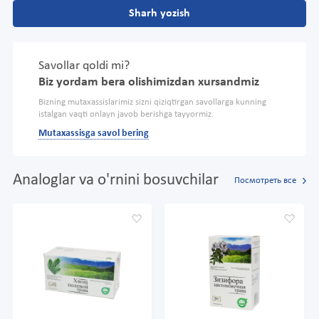
Sharh yozish
Savollar qoldi mi?
Biz yordam bera olishimizdan xursandmiz
Bizning mutaxassislarimiz sizni qiziqtirgan savollarga kunning
istalgan vaqti onlayn javob berishga tayyormiz.
Mutaxassisga savol bering
Analoglar va o'rnini bosuvchilar
Посмотреть все