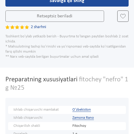
Savatga qo'shing
Retseptsiz beriladi
2 sharhni
Toshkent bo'ylab yetkazib berish - Buyurtma to'langan paytdan boshlab 2 soat
ichida.
* Mahsulotning tashqi ko'rinishi va yo'riqnomasi veb-saytda ko'rsatilganidan
farq qilishi mumkin
** Narx veb-saytda berilgan buyurtmalar uchun amal qiladi
Preparatning xususiyatlari
fitochey "nefro" 1
g №25
Ishlab chiqaruvchi mamlakat
O'zbekiston
Ishlab chiqaruvchi
Zamona Rano
Chiqarilish shakli
Fitochoy
Dozalash
1 g