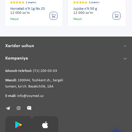
2 sharhni
2 sharhni
Horsetail o'ti 1g No 25
Jujube o'ti 50 g
12 000 so'm
12 000 so'm
Mavjud
Mavjud
Xaridor uchun
Kompaniya
Ishonch telefoni:
(71) 200-03-03
Manzil:
100044, Toshkent sh., Sergeli
tumani, koʻch. Bezakchilik, 18A
E-mail:
info@oxymed.uz