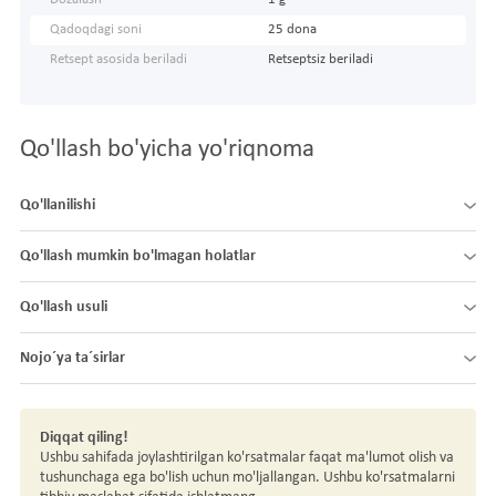
Qadoqdagi soni
25 dona
Retsept asosida beriladi
Retseptsiz beriladi
Qo'llash bo'yicha yo'riqnoma
Qo'llanilishi
Qo'llash mumkin bo'lmagan holatlar
Qo'llash usuli
Nojo´ya ta´sirlar
Diqqat qiling!
Ushbu sahifada joylashtirilgan ko'rsatmalar faqat ma'lumot olish va
tushunchaga ega bo'lish uchun mo'ljallangan. Ushbu ko'rsatmalarni