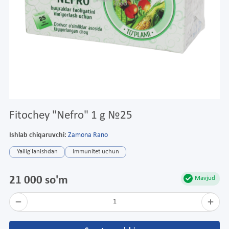
Fitochey "Nefro" 1 g №25
Ishlab chiqaruvchi:
Zamona Rano
Yallig'lanishdan
Immunitet uchun
21 000 so'm
Mavjud
1