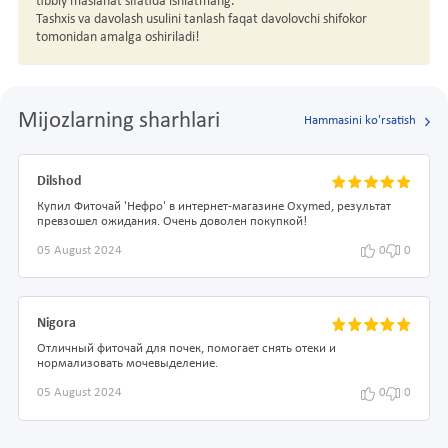
tibbiy maslahat sifatida ishlatmang.
Tashxis va davolash usulini tanlash faqat davolovchi shifokor
tomonidan amalga oshiriladi!
Mijozlarning sharhlari
Hammasini ko'rsatish
Dilshod
Купил Фиточай 'Нефро' в интернет-магазине Oxymed, результат
превзошел ожидания. Очень доволен покупкой!
05 August 2024
0
0
Nigora
Отличный фиточай для почек, помогает снять отеки и
нормализовать мочевыделение.
05 August 2024
0
0