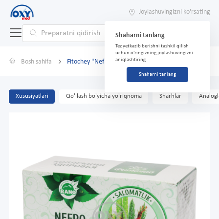
Joylashuvingizni ko'rsating
Shaharni tanlang
Tez yetkazib berishni tashkil qilish
uchun o'zingizning joylashuvingizni
aniqlashtiring
Bosh sahifa
Fitochey "Nefro" 1 g №25
Shaharni tanlang
Xususiyatlari
Qo'llash bo'yicha yo'riqnoma
Sharhlar
Analogl