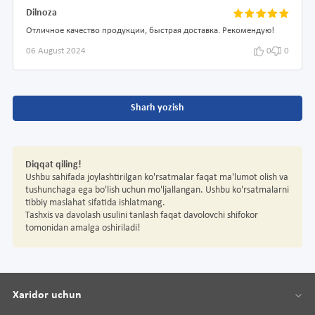
Dilnoza
Отличное качество продукции, быстрая доставка. Рекомендую!
06 August 2024
0
0
Sharh yozish
Diqqat qiling!
Ushbu sahifada joylashtirilgan ko'rsatmalar faqat ma'lumot olish va
tushunchaga ega bo'lish uchun mo'ljallangan. Ushbu ko'rsatmalarni
tibbiy maslahat sifatida ishlatmang.
Tashxis va davolash usulini tanlash faqat davolovchi shifokor
tomonidan amalga oshiriladi!
Xaridor uchun