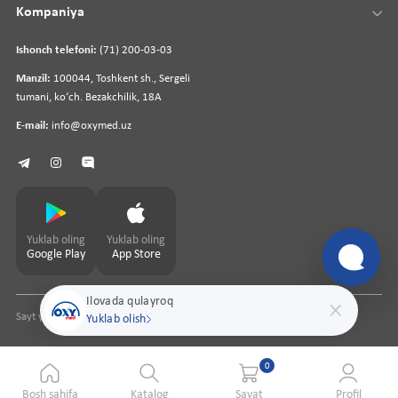
Kompaniya
Ishonch telefoni:
(71) 200-03-03
Manzil:
100044, Toshkent sh., Sergeli
tumani, koʻch. Bezakchilik, 18A
E-mail:
info@oxymed.uz
Yuklab oling
Yuklab oling
Google Play
App Store
Ilovada qulayroq
Sayt yaratuvchi
pharmit.uz
Yuklab olish
0
Bosh sahifa
Katalog
Savat
Profil