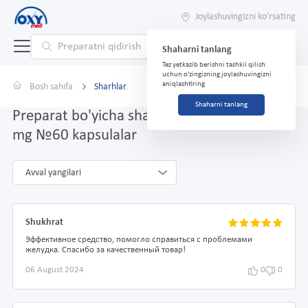
Joylashuvingizni ko'rsating
Shaharni tanlang
Tez yetkazib berishni tashkil qilish
uchun o'zingizning joylashuvingizni
aniqlashtiring
Bosh sahifa
Sharhlar
Shaharni tanlang
Preparat bo'yicha sharhlar FDP plyus 500
mg №60 kapsulalar
Avval yangilari
Shukhrat
Эффективное средство, помогло справиться с проблемами
желудка. Спасибо за качественный товар!
06 August 2024
0
0