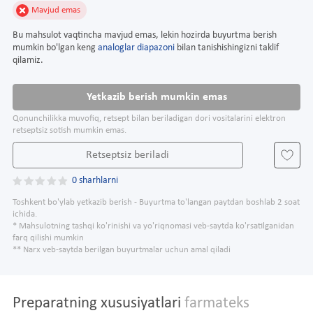
Mavjud emas
Bu mahsulot vaqtincha mavjud emas, lekin hozirda buyurtma berish
mumkin bo'lgan keng
analoglar diapazoni
bilan tanishishingizni taklif
qilamiz.
Yetkazib berish mumkin emas
Qonunchilikka muvofiq, retsept bilan beriladigan dori vositalarini elektron
retseptsiz sotish mumkin emas.
Retseptsiz beriladi
0 sharhlarni
Toshkent bo'ylab yetkazib berish - Buyurtma to'langan paytdan boshlab 2 soat
ichida.
* Mahsulotning tashqi ko'rinishi va yo'riqnomasi veb-saytda ko'rsatilganidan
farq qilishi mumkin
** Narx veb-saytda berilgan buyurtmalar uchun amal qiladi
Preparatning xususiyatlari
farmateks