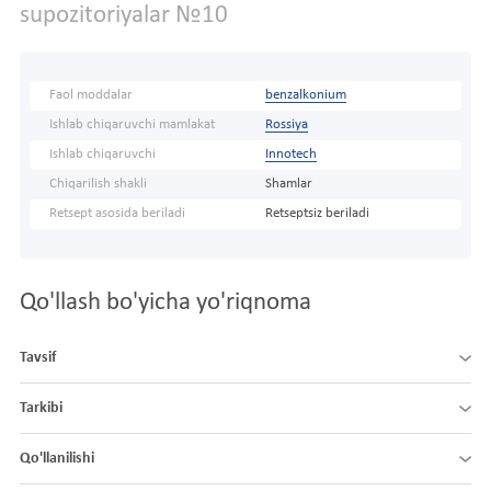
supozitoriyalar №10
Faol moddalar
benzalkonium
Ishlab chiqaruvchi mamlakat
Rossiya
Ishlab chiqaruvchi
Innotech
Chiqarilish shakli
Shamlar
Retsept asosida beriladi
Retseptsiz beriladi
Qo'llash bo'yicha yo'riqnoma
Tavsif
Tarkibi
Qo'llanilishi