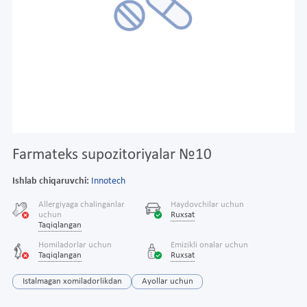
Farmateks supozitoriyalar №10
Ishlab chiqaruvchi:
Innotech
Allergiyaga chalinganlar
Haydovchilar uchun
uchun
Ruxsat
Taqiqlangan
Homiladorlar uchun
Emizikli onalar uchun
Taqiqlangan
Ruxsat
Istalmagan xomiladorlikdan
Ayollar uchun