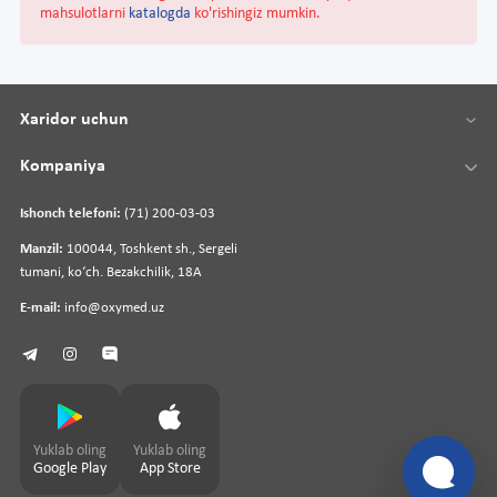
mahsulotlarni
katalogda
ko'rishingiz mumkin.
Xaridor uchun
Kompaniya
Ishonch telefoni:
(71) 200-03-03
Manzil:
100044, Toshkent sh., Sergeli
tumani, koʻch. Bezakchilik, 18A
E-mail:
info@oxymed.uz
Yuklab oling
Yuklab oling
Google Play
App Store