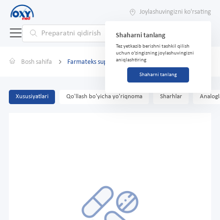
Joylashuvingizni ko'rsating
Shaharni tanlang
Tez yetkazib berishni tashkil qilish
uchun o'zingizning joylashuvingizni
aniqlashtiring
Bosh sahifa
Farmateks supozitoriyalar №10
Shaharni tanlang
Xususiyatlari
Qo'llash bo'yicha yo'riqnoma
Sharhlar
Analogl