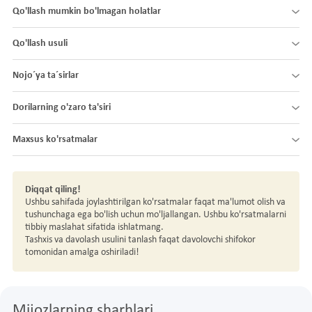
Qo'llash mumkin bo'lmagan holatlar
Qo'llash usuli
Nojo´ya ta´sirlar
Dorilarning o'zaro ta'siri
Maxsus ko'rsatmalar
Diqqat qiling!
Ushbu sahifada joylashtirilgan ko'rsatmalar faqat ma'lumot olish va
tushunchaga ega bo'lish uchun mo'ljallangan. Ushbu ko'rsatmalarni
tibbiy maslahat sifatida ishlatmang.
Tashxis va davolash usulini tanlash faqat davolovchi shifokor
tomonidan amalga oshiriladi!
Mijozlarning sharhlari