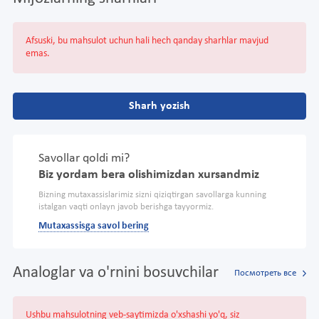
Afsuski, bu mahsulot uchun hali hech qanday sharhlar mavjud
emas.
Sharh yozish
Savollar qoldi mi?
Biz yordam bera olishimizdan xursandmiz
Bizning mutaxassislarimiz sizni qiziqtirgan savollarga kunning
istalgan vaqti onlayn javob berishga tayyormiz.
Mutaxassisga savol bering
Analoglar va o'rnini bosuvchilar
Посмотреть все
Ushbu mahsulotning veb-saytimizda o'xshashi yo'q, siz