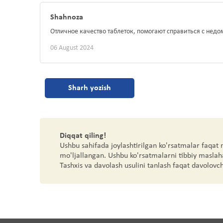
Shahnoza
Отличное качество таблеток, помогают справиться с нед
06 August 2024
Sharh yozish
Diqqat qiling!
Ushbu sahifada joylashtirilgan ko'rsatmalar faqat
mo'ljallangan. Ushbu ko'rsatmalarni tibbiy maslah
Tashxis va davolash usulini tanlash faqat davolovc