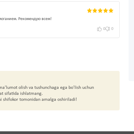
омоганием. Рекомендую всем!
0
0
 ma'lumot olish va tushunchaga ega bo'lish uchun
at sifatida ishlatmang.
hi shifokor tomonidan amalga oshiriladi!