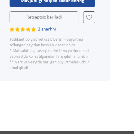
Mavjudligi haqida xabar bering
Retseptsiz beriladi
2 sharhni
Toshkent bo'ylab yetkazib berish - Buyurtma
to'langan paytdan boshlab 2 soat ichida.
* Mahsulotning tashqi ko'rinishi va yo'riqnomasi
veb-saytda ko'rsatilganidan farq qilishi mumkin
** Narx veb-saytda berilgan buyurtmalar uchun
amal qiladi