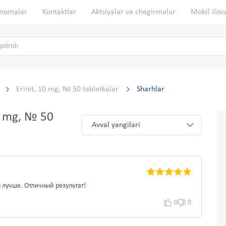
nomalar
Kontaktlar
Aktsiyalar va chegirmalar
Mobil ilov
Erinit, 10 mg, № 50 tabletkalar
Sharhlar
10 mg, № 50
Avval yangilari
 лучше. Отличный результат!
0
0