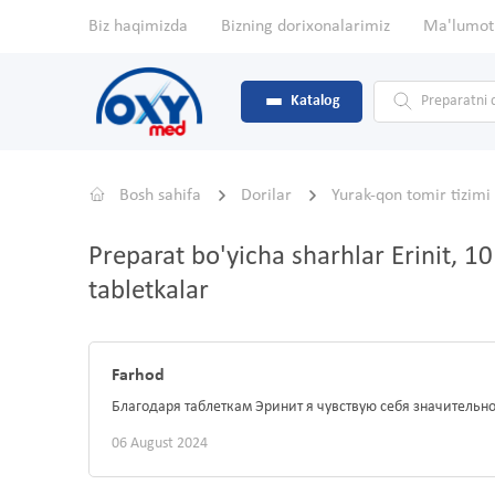
Biz haqimizda
Bizning dorixonalarimiz
Ma'lumot
Katalog
Bosh sahifa
Dorilar
Yurak-qon tomir tizimi
Preparat bo'yicha sharhlar Erinit, 
tabletkalar
Farhod
Благодаря таблеткам Эринит я чувствую себя значительно
06 August 2024