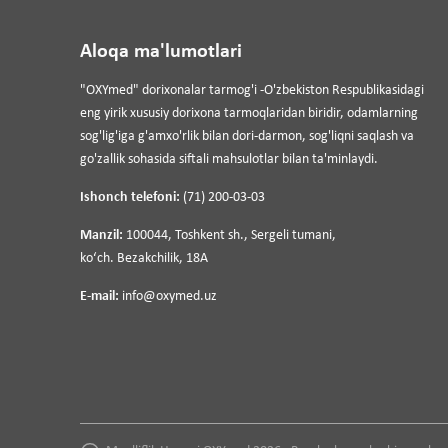
Aloqa ma'lumotlari
"OXYmed" dorixonalar tarmog'i -O'zbekiston Respublikasidagi
eng yirik xususiy dorixona tarmoqlaridan biridir, odamlarning
sog'lig'iga g'amxo'rlik bilan dori-darmon, sog'liqni saqlash va
go'zallik sohasida siftali mahsulotlar bilan ta'minlaydi.
Ishonch telefoni:
(71) 200-03-03
Manzil:
100044, Toshkent sh., Sergeli tumani,
koʻch. Bezakchilik, 18A
E-mail:
info@oxymed.uz