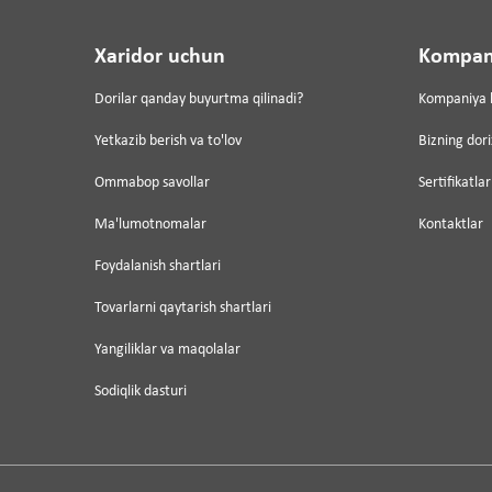
Xaridor uchun
Kompan
Dorilar qanday buyurtma qilinadi?
Kompaniya 
Yetkazib berish va to'lov
Bizning dor
Ommabop savollar
Sertifikatlar
Ma'lumotnomalar
Kontaktlar
Foydalanish shartlari
Tovarlarni qaytarish shartlari
Yangiliklar va maqolalar
Sodiqlik dasturi