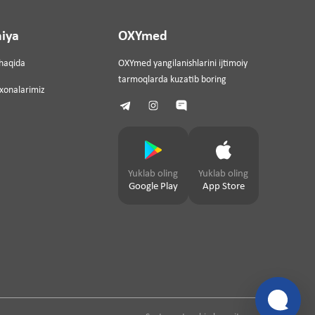
iya
OXYmed
haqida
OXYmed yangilanishlarini ijtimoiy
tarmoqlarda kuzatib boring
ixonalarimiz
Yuklab oling
Yuklab oling
Google Play
App Store