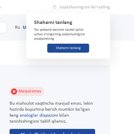
a
Joylashuvingizni ko'rsating
Shaharni tanlang
0
Savat
Ru
Uz
(71) 200-03-03
Tez yetkazib berishni tashkil qilish
uchun o'zingizning joylashuvingizni
aniqlashtiring
Shaharni tanlang
Mavjud emas
Bu mahsulot vaqtincha mavjud emas, lekin
hozirda buyurtma berish mumkin bo'lgan
keng
analoglar diapazoni
bilan
tanishishingizni taklif qilamiz.