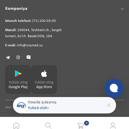
Kompaniya
Ishonch telefoni:
(71) 200-03-03
Manzil:
100044, Toshkent sh., Sergeli
tumani, koʻch. Bezakchilik, 18A
E-mail:
info@oxymed.uz
Yuklab oling
Yuklab oling
Google Play
App Store
Ilovada qulayroq
Sayt yaratuvchi
pharmit.uz
Yuklab olish
0