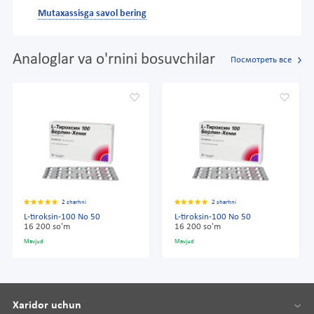
Mutaxassisga savol bering
Analoglar va o'rnini bosuvchilar
Посмотреть все
2 sharhni
2 sharhni
L-tiroksin-100 No 50
L-tiroksin-100 No 50
16 200 so'm
16 200 so'm
Mavjud
Mavjud
Xaridor uchun