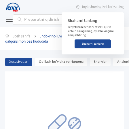
Joylashuvingizni ko'rsating
Shaharni tanlang
Tez yetkazib berishni tashkil qilish
uchun o'zingizning joylashuvingizni
aniqlashtiring
Bosh sahifa
Endokrinol Evalar 50g krem-gel bo'yin uchun
qalqonsimon bez hududida
Shaharni tanlang
Xususiyatlari
Qo'llash bo'yicha yo'riqnoma
Sharhlar
Analogl