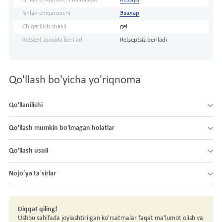
Ishlab chiqaruvchi
Эвалар
Chiqarilish shakli
gel
Retsept asosida beriladi
Retseptsiz beriladi
Qo'llash bo'yicha yo'riqnoma
Qo'llanilishi
Qo'llash mumkin bo'lmagan holatlar
Qo'llash usuli
Nojo´ya ta´sirlar
Diqqat qiling!
Ushbu sahifada joylashtirilgan ko'rsatmalar faqat ma'lumot olish va