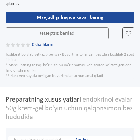
qilamiz.
Mavjudligi haqida xabar bering
Retseptsiz beriladi
0 sharhlarni
Toshkent bo'ylab yetkazib berish - Buyurtma to'langan paytdan boshlab 2 soat
ichida.
* Mahsulotning tashqi ko'rinishi va yo'riqnomasi veb-saytda ko'rsatilganidan
farq qilishi mumkin
** Narx veb-saytda berilgan buyurtmalar uchun amal qiladi
Preparatning xususiyatlari
endokrinol evalar
50g krem-gel bo'yin uchun qalqonsimon bez
hududida
Ishlab chiqaruvchi mamlakat
Rossiya