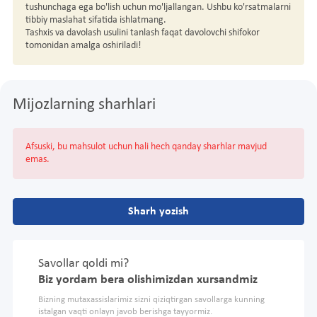
tushunchaga ega bo'lish uchun mo'ljallangan. Ushbu ko'rsatmalarni
tibbiy maslahat sifatida ishlatmang.
Tashxis va davolash usulini tanlash faqat davolovchi shifokor
tomonidan amalga oshiriladi!
Mijozlarning sharhlari
Afsuski, bu mahsulot uchun hali hech qanday sharhlar mavjud
emas.
Sharh yozish
Savollar qoldi mi?
Biz yordam bera olishimizdan xursandmiz
Bizning mutaxassislarimiz sizni qiziqtirgan savollarga kunning
istalgan vaqti onlayn javob berishga tayyormiz.