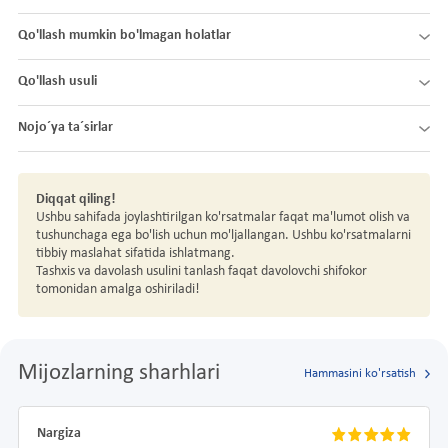
Qo'llash mumkin bo'lmagan holatlar
Qo'llash usuli
Nojo´ya ta´sirlar
Diqqat qiling!
Ushbu sahifada joylashtirilgan ko'rsatmalar faqat ma'lumot olish va
tushunchaga ega bo'lish uchun mo'ljallangan. Ushbu ko'rsatmalarni
tibbiy maslahat sifatida ishlatmang.
Tashxis va davolash usulini tanlash faqat davolovchi shifokor
tomonidan amalga oshiriladi!
Mijozlarning sharhlari
Hammasini ko'rsatish
Nargiza