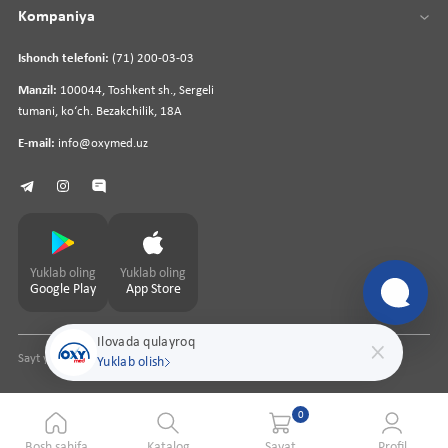
Kompaniya
Ishonch telefoni:
(71) 200-03-03
Manzil:
100044, Toshkent sh., Sergeli
tumani, koʻch. Bezakchilik, 18A
E-mail:
info@oxymed.uz
Yuklab oling
Yuklab oling
Google Play
App Store
Ilovada qulayroq
Sayt yaratuvchi
pharmit.uz
Yuklab olish
0
Bosh sahifa
Katalog
Savat
Profil