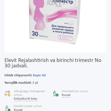
Elevit Rejalashtirish va birinchi trimestr No
30 jadvali.
Ishlab chiqaruvchi:
Bayer AG
Yaroqlilik muddati:
2 yil
Allergiyaga chalinganlar
Homiladorlar uchun
uchun
Ruxsat
Extiyotkorlik bilan
Emizikli onalar uchun
Ruxsat