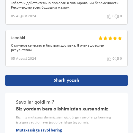
Таблетки действительно помогли в планировании беременности.
Рекомендую всем будущим мамам.
05 August 2024
0
0
Jamshid
Отличное качество и быстрая доставка. Я очень доволен
результатом.
05 August 2024
0
0
Sharh yozish
Savollar qoldi mi?
Biz yordam bera olishimizdan xursandmiz
Bizning mutaxassislarimiz sizni qiziqtirgan savollarga kunning
istalgan vaqti onlayn javob berishga tayyormiz.
Mutaxassisga savol bering