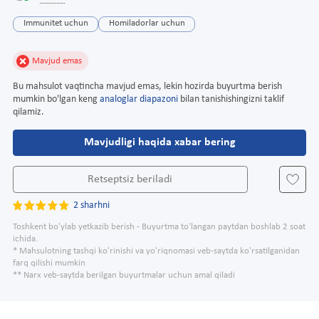
Immunitet uchun
Homiladorlar uchun
Mavjud emas
Bu mahsulot vaqtincha mavjud emas, lekin hozirda buyurtma berish
mumkin bo'lgan keng
analoglar diapazoni
bilan tanishishingizni taklif
qilamiz.
Mavjudligi haqida xabar bering
Retseptsiz beriladi
2 sharhni
Toshkent bo'ylab yetkazib berish - Buyurtma to'langan paytdan boshlab 2 soat
ichida.
* Mahsulotning tashqi ko'rinishi va yo'riqnomasi veb-saytda ko'rsatilganidan
farq qilishi mumkin
** Narx veb-saytda berilgan buyurtmalar uchun amal qiladi