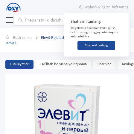
Joylashuvingizni ko'rsating
Shaharni tanlang
Tez yetkazib berishni tashkil qilish
uchun o'zingizning joylashuvingizni
aniqlashtiring
Bosh sahifa
Elevit Rejalashtirish va birinchi trimestr No 30
jadvali.
Shaharni tanlang
Xususiyatlari
Qo'llash bo'yicha yo'riqnoma
Sharhlar
Analogl