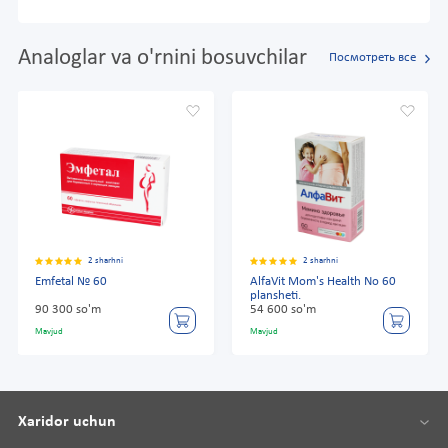
Analoglar va o'rnini bosuvchilar
Посмотреть все
2 sharhni
2 sharhni
Emfetal № 60
AlfaVit Mom's Health No 60
plansheti.
90 300 so'm
54 600 so'm
Mavjud
Mavjud
Xaridor uchun