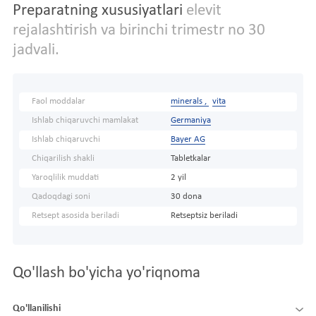
Preparatning xususiyatlari
elevit
rejalashtirish va birinchi trimestr no 30
jadvali.
Faol moddalar
minerals ,
vita
Ishlab chiqaruvchi mamlakat
Germaniya
Ishlab chiqaruvchi
Bayer AG
Chiqarilish shakli
Tabletkalar
Yaroqlilik muddati
2 yil
Qadoqdagi soni
30 dona
Retsept asosida beriladi
Retseptsiz beriladi
Qo'llash bo'yicha yo'riqnoma
Qo'llanilishi