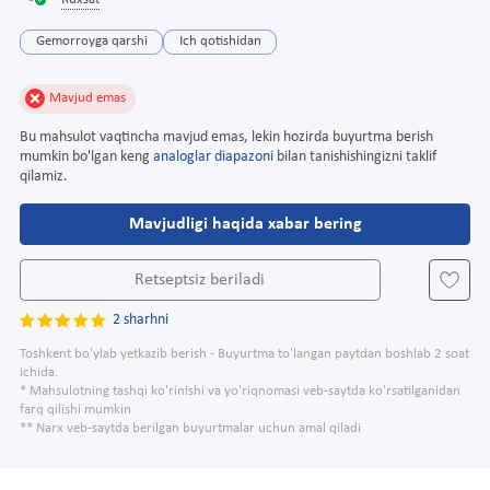
Ruxsat
Gemorroyga qarshi
Ich qotishidan
Mavjud emas
Bu mahsulot vaqtincha mavjud emas, lekin hozirda buyurtma berish
mumkin bo'lgan keng
analoglar diapazoni
bilan tanishishingizni taklif
qilamiz.
Mavjudligi haqida xabar bering
Retseptsiz beriladi
2 sharhni
Toshkent bo'ylab yetkazib berish - Buyurtma to'langan paytdan boshlab 2 soat
ichida.
* Mahsulotning tashqi ko'rinishi va yo'riqnomasi veb-saytda ko'rsatilganidan
farq qilishi mumkin
** Narx veb-saytda berilgan buyurtmalar uchun amal qiladi