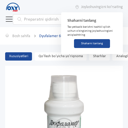
Joylashuvingizni ko'rsating
Shaharni tanlang
Tez yetkazib berishni tashkil qilish
uchun o'zingizning joylashuvingizni
aniqlashtiring
Bosh sahifa
Dyufalamer 667mg/ml 200ml sirop
Shaharni tanlang
Xususiyatlari
Qo'llash bo'yicha yo'riqnoma
Sharhlar
Analogl