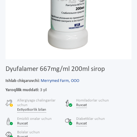
Dyufalamer 667mg/ml 200ml sirop
Ishlab chiqaruvchi:
Merrymed Farm, ООО
Yaroqlilik muddati:
3 yil
Allergiyaga chalinganlar
Homiladorlar uchun
uchun
Ruxsat
Extiyotkorlik bilan
Emizikli onalar uchun
Diabetiklar uchun
Ruxsat
Ruxsat
Bolalar uchun