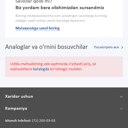
Savollar qoldi mi?
Biz yordam bera olishimizdan xursandmiz
Bizning mutaxassislarimiz sizni qiziqtirgan savollarga kunning
istalgan vaqti onlayn javob berishga tayyormiz.
Mutaxassisga savol bering
Analoglar va o'rnini bosuvchilar
Посмотреть все
Ushbu mahsulotning veb-saytimizda o'xshashi yo'q, siz
mahsulotlarni
katalogda
ko'rishingiz mumkin.
Xaridor uchun
Kompaniya
Ishonch telefoni:
(71) 200-03-03