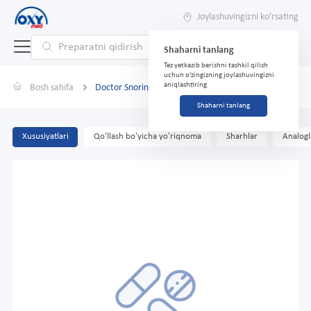
Joylashuvingizni ko'rsating
Shaharni tanlang
Tez yetkazib berishni tashkil qilish
uchun o'zingizning joylashuvingizni
aniqlashtiring
Bosh sahifa
Doctor Snoring Ex, yamoq (oʻrta/katta)
Shaharni tanlang
Xususiyatlari
Qo'llash bo'yicha yo'riqnoma
Sharhlar
Analogl