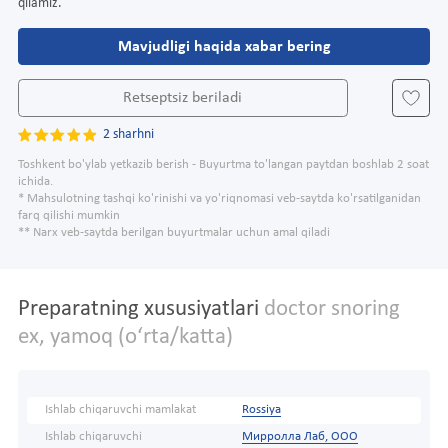
qilamiz.
Mavjudligi haqida xabar bering
Retseptsiz beriladi
2 sharhni
Toshkent bo'ylab yetkazib berish - Buyurtma to'langan paytdan boshlab 2 soat
ichida.
* Mahsulotning tashqi ko'rinishi va yo'riqnomasi veb-saytda ko'rsatilganidan
farq qilishi mumkin
** Narx veb-saytda berilgan buyurtmalar uchun amal qiladi
Preparatning xususiyatlari
doctor snoring
ex, yamoq (oʻrta/katta)
Ishlab chiqaruvchi mamlakat
Rossiya
Ishlab chiqaruvchi
Мирролла Лаб, ООО