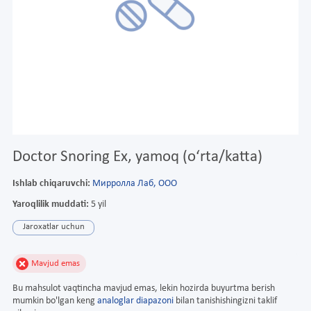
Doctor Snoring Ex, yamoq (oʻrta/katta)
Ishlab chiqaruvchi:
Мирролла Лаб, ООО
Yaroqlilik muddati:
5 yil
Jaroxatlar uchun
Mavjud emas
Bu mahsulot vaqtincha mavjud emas, lekin hozirda buyurtma berish
mumkin bo'lgan keng
analoglar diapazoni
bilan tanishishingizni taklif