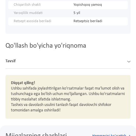
Chiqarilish shakli
Yopishqoq yamoq
Yaroqlilik muddati
5 yil
Retsept asosida beriladi
Retseptsiz beriladi
Qo'llash bo'yicha yo'riqnoma
Tavsif
Diqqat qiling!
Ushbu sahifada joylashtirilgan ko'rsatmalar faqat ma'lumot olish va
tushunchaga ega bo'lish uchun mo'ljallangan. Ushbu ko'rsatmalarni
tibbiy maslahat sifatida ishlatmang.
Tashxis va davolash usulini tanlash faqat davolovchi shifokor
tomonidan amalga oshiriladi!