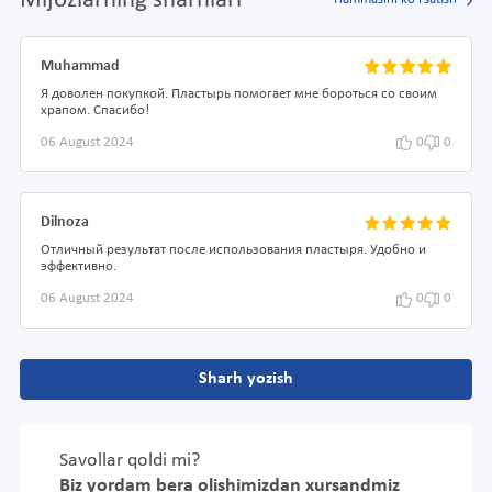
Mijozlarning sharhlari
Hammasini ko'rsatish
Muhammad
Я доволен покупкой. Пластырь помогает мне бороться со своим
храпом. Спасибо!
06 August 2024
0
0
Dilnoza
Отличный результат после использования пластыря. Удобно и
эффективно.
06 August 2024
0
0
Sharh yozish
Savollar qoldi mi?
Biz yordam bera olishimizdan xursandmiz