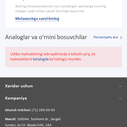
Bizning mutaxassislarimiz sizni qiziqtirgan savollarga kunning
istalgan vaqti onlayn javob berishga tayyormiz.
Mutaxassisga savol bering
Analoglar va o'rnini bosuvchilar
Посмотреть все
Ushbu mahsulotning veb-saytimizda o'xshashi yo'q, siz
mahsulotlarni
katalogda
ko'rishingiz mumkin.
Xaridor uchun
Kompaniya
Ishonch telefoni:
(71) 200-03-03
Manzil:
100044, Toshkent sh., Sergeli
tumani, koʻch. Bezakchilik, 18A