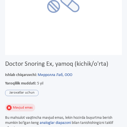
Doctor Snoring Ex, yamoq (kichik/o'rta)
Ishlab chiqaruvchi:
Мирролла Лаб, ООО
Yaroqlilik muddati:
5 yil
Jaroxatlar uchun
Mavjud emas
Bu mahsulot vaqtincha mavjud emas, lekin hozirda buyurtma berish
mumkin bo'lgan keng
analoglar diapazoni
bilan tanishishingizni taklif