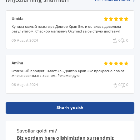
Mijozlarning sharhlari
Hammasini ko'rsatish
Umida
Купила малый пластырь Доктор Храп Экс и осталась довольна
результатом. Спасибо магазину Oxymed за быструю доставку!
06 August 2024
0
0
Amina
Отличный продукт! Пластырь Доктор Храп Экс прекрасно помог
мне справиться с храпом. Рекомендую!
06 August 2024
0
0
Sharh yozish
Savollar qoldi mi?
Biz yordam bera olishimizdan xursandmiz