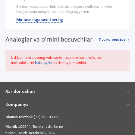
Bizning mutaxassislarimiz sizni qiziqtirgan savollarga kunning
istalgan vaqti onlayn javob berishga tayyormiz.
Mutaxassisga savol bering
Analoglar va o'rnini bosuvchilar
Посмотреть все
Ushbu mahsulotning veb-saytimizda o'xshashi yo'q, siz
mahsulotlarni
katalogda
ko'rishingiz mumkin.
Xaridor uchun
Kompaniya
Ishonch telefoni:
(71) 200-03-03
Manzil:
100044, Toshkent sh., Sergeli
tumani, koʻch. Bezakchilik, 18A