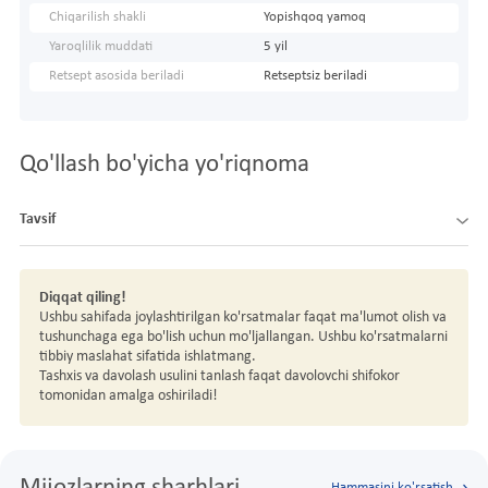
Chiqarilish shakli
Yopishqoq yamoq
Yaroqlilik muddati
5 yil
Retsept asosida beriladi
Retseptsiz beriladi
Qo'llash bo'yicha yo'riqnoma
Tavsif
Diqqat qiling!
Ushbu sahifada joylashtirilgan ko'rsatmalar faqat ma'lumot olish va
tushunchaga ega bo'lish uchun mo'ljallangan. Ushbu ko'rsatmalarni
tibbiy maslahat sifatida ishlatmang.
Tashxis va davolash usulini tanlash faqat davolovchi shifokor
tomonidan amalga oshiriladi!