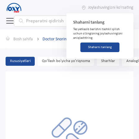
Joylashuvingizni ko'rsating
Shaharni tanlang
Tez yetkazib berishni tashkil qilish
uchun o'zingizning joylashuvingizni
aniqlashtiring
Bosh sahifa
Doctor Snoring Ex, yamoq (kichik/o'rta)
Shaharni tanlang
Xususiyatlari
Qo'llash bo'yicha yo'riqnoma
Sharhlar
Analogl