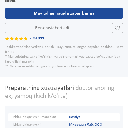
qilamiz.
Mavjudligi haqida xabar bering
Retseptsiz beriladi
2 sharhni
Toshkent bo'ylab yetkazib berish - Buyurtma to'langan paytdan boshlab 2 soat
ichida.
* Mahsulotning tashqi ko'rinishi va yo'riqnomasi veb-saytda ko'rsatilganidan
farq qilishi mumkin
** Narx veb-saytda berilgan buyurtmalar uchun amal qiladi
Preparatning xususiyatlari
doctor snoring
ex, yamoq (kichik/o'rta)
Ishlab chiqaruvchi mamlakat
Rossiya
Ishlab chiqaruvchi
Мирролла Лаб, ООО