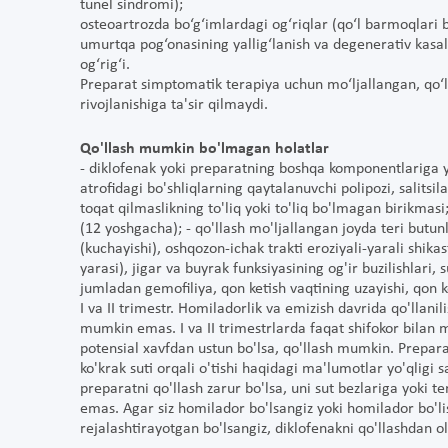
tunel sindromi);
osteoartrozda bo‘g‘imlardagi og‘riqlar (qo‘l barmoqlari b
umurtqa pog‘onasining yallig‘lanish va degenerativ kasall
og‘rig‘i.
Preparat simptomatik terapiya uchun mo‘ljallangan, qo‘lla
rivojlanishiga ta'sir qilmaydi.
Qo'llash mumkin bo'lmagan holatlar
- diklofenak yoki preparatning boshqa komponentlariga y
atrofidagi bo'shliqlarning qaytalanuvchi polipozi, salit
toqat qilmaslikning to'liq yoki to'liq bo'lmagan birikmasi; 
(12 yoshgacha); - qo'llash mo'ljallangan joyda teri butunlig
(kuchayishi), oshqozon-ichak trakti eroziyali-yarali shik
yarasi), jigar va buyrak funksiyasining og'ir buzilishlari, 
jumladan gemofiliya, qon ketish vaqtining uzayishi, qon k
I va II trimestr. Homiladorlik va emizish davrida qo'llanil
mumkin emas. I va II trimestrlarda faqat shifokor bilan
potensial xavfdan ustun bo'lsa, qo'llash mumkin. Preparat
ko'krak suti orqali o'tishi haqidagi ma'lumotlar yo'qligi 
preparatni qo'llash zarur bo'lsa, uni sut bezlariga yoki 
emas. Agar siz homilador bo'lsangiz yoki homilador bo'l
rejalashtirayotgan bo'lsangiz, diklofenakni qo'llashdan o