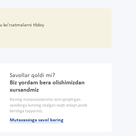
u ko'rsatmalarni tibbiy
Savollar qoldi mi?
Biz yordam bera olishimizdan
xursandmiz
Bizning mutaxassislarimiz sizni qiziqtirgan
savollarga kunning istalgan vaqti onlayn javob
berishga tayyormiz.
Mutaxassisga savol bering