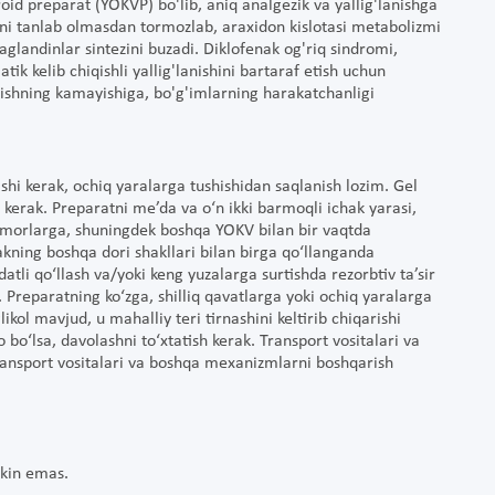
oid preparat (YOKVP) bo'lib, aniq analgezik va yallig'lanishga
ani tanlab olmasdan tormozlab, araxidon kislotasi metabolizmi
taglandinlar sintezini buzadi. Diklofenak og'riq sindromi,
ik kelib chiqishli yallig'lanishini bartaraf etish uchun
a shishning kamayishiga, bo'g'imlarning harakatchanligi
ishi kerak, ochiq yaralarga tushishidan saqlanish lozim. Gel
kerak. Preparatni me’da va o‘n ikki barmoqli ichak yarasi,
bemorlarga, shuningdek boshqa YOKV bilan bir vaqtda
akning boshqa dori shakllari bilan birga qo‘llanganda
tli qo‘llash va/yoki keng yuzalarga surtishda rezorbtiv ta’sir
. Preparatning ko‘zga, shilliq qavatlarga yoki ochiq yaralarga
ikol mavjud, u mahalliy teri tirnashini keltirib chiqarishi
o‘lsa, davolashni to‘xtatish kerak. Transport vositalari va
transport vositalari va boshqa mexanizmlarni boshqarish
mkin emas.