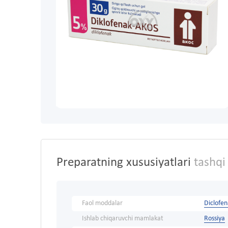
Preparatning xususiyatlari
tashqi 
Faol moddalar
Diclofe
Ishlab chiqaruvchi mamlakat
Rossiya