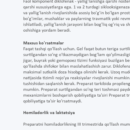
Faol komponent diklofenak - yallig'lanishga qarshi noster
qarshi xususiyatlarga ega. 1 va 2 turdagi siklooksigenaz
va yallig'lanish rivojlanishida asosiy bo'g'in bo'lgan pros
bo'g'imlar, mushaklar va paylarning travmatik yoki revmat
ishlatiladi, yallig'lanish jarayoni bilan bog'liq og'riq v
oshishiga yordam beradi.
Maxsus ko'rsatmalar
Faqat tashqi qo‘llash uchun. Gel faqat butun teriga surtil
surtilgandan so‘ng o‘tkazmaydigan bog‘lam qo‘yilmasligi 
jigar, buyrak yoki gemopoez tizimi funksiyasi buzilgan 
qo‘llashda shifokor bilan maslahatlashish zarur. Diklofen
maksimal sutkalik doza hisobga olinishi kerak. Uzoq mudda
natijasida tizimli nojo‘ya reaksiyalar rivojlanishi mumkin
tushishidan saqlanish kerak. Preparat tarkibida propilengl
mumkin. Preparat surtilgandan so‘ng teri toshmasi paydo b
mexanizmlarni boshqarish qobiliyatiga ta’siri Preparat 
qobiliyatiga ta’sir ko‘rsatmaydi.
Homiladorlik va laktatsiya
Preparatni homiladorlikning III trimestrida qo‘llash mu