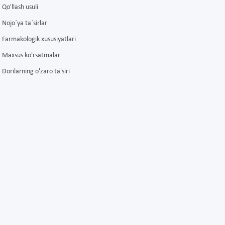
Qo'llash usuli
Nojo´ya ta´sirlar
Farmakologik xususiyatlari
Maxsus ko'rsatmalar
Dorilarning o'zaro ta'siri