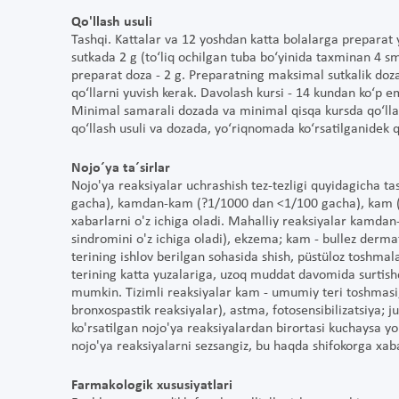
Qo'llash usuli
Tashqi. Kattalar va 12 yoshdan katta bolalarga preparat 
sutkada 2 g (to‘liq ochilgan tuba bo‘yinida taxminan 4 sm
preparat doza - 2 g. Preparatning maksimal sutkalik doza
qo‘llarni yuvish kerak. Davolash kursi - 14 kundan ko‘p e
Minimal samarali dozada va minimal qisqa kursda qo‘llash
qo‘llash usuli va dozada, yo‘riqnomada ko‘rsatilganidek q
Nojo´ya ta´sirlar
Nojo'ya reaksiyalar uchrashish tez-tezligi quyidagicha tas
gacha), kamdan-kam (?1/1000 dan <1/100 gacha), kam (
xabarlarni o'z ichiga oladi. Mahalliy reaksiyalar kamdan
sindromini o'z ichiga oladi), ekzema; kam - bullez dermat
terining ishlov berilgan sohasida shish, püstüloz toshmal
terining katta yuzalariga, uzoq muddat davomida surtishda,
mumkin. Tizimli reaksiyalar kam - umumiy teri toshmasi, a
bronxospastik reaksiyalar), astma, fotosensibilizatsiya; ju
ko'rsatilgan nojo'ya reaksiyalardan birortasi kuchaysa 
nojo'ya reaksiyalarni sezsangiz, bu haqda shifokorga xab
Farmakologik xususiyatlari