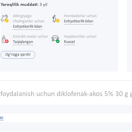
Yaroqlilik muddati:
3 yil
Allergiyaga
Homiladorlar uchun
chalinganlar uchun
Extiyotkorlik bilan
Extiyotkorlik bilan
Emizikli onalar uchun
Haydovchilar uchun
Taqiqlangan
Ruxsat
Og'riqga qarshi
foydalanish uchun diklofenak-akos 5% 30 g g
nac