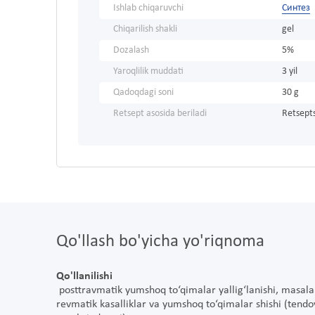
Ishlab chiqaruvchi
Синтез
Chiqarilish shakli
gel
Dozalash
5%
Yaroqlilik muddati
3 yil
Qadoqdagi soni
30 g
Retsept asosida beriladi
Retsepts
Qo'llash bo'yicha yo'riqnoma
Qo'llanilishi
posttravmatik yumshoq to‘qimalar yallig‘lanishi, masalan, c
revmatik kasalliklar va yumshoq to‘qimalar shishi (tendova