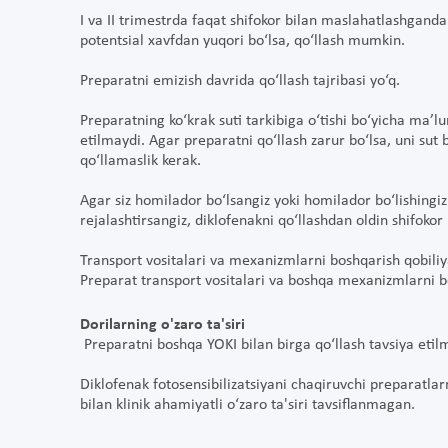
I va II trimestrda faqat shifokor bilan maslahatlashgan
potentsial xavfdan yuqori bo‘lsa, qo‘llash mumkin.
Preparatni emizish davrida qo‘llash tajribasi yo‘q.
Preparatning ko‘krak suti tarkibiga o‘tishi bo‘yicha ma’lu
etilmaydi. Agar preparatni qo‘llash zarur bo‘lsa, uni sut
qo‘llamaslik kerak.
Agar siz homilador bo‘lsangiz yoki homilador bo‘lishingi
rejalashtirsangiz, diklofenakni qo‘llashdan oldin shifoko
Transport vositalari va mexanizmlarni boshqarish qobiliya
Preparat transport vositalari va boshqa mexanizmlarni bo
Dorilarning o'zaro ta'siri
Preparatni boshqa YOKI bilan birga qo‘llash tavsiya etil
Diklofenak fotosensibilizatsiyani chaqiruvchi preparatlar
bilan klinik ahamiyatli o‘zaro ta'siri tavsiflanmagan.