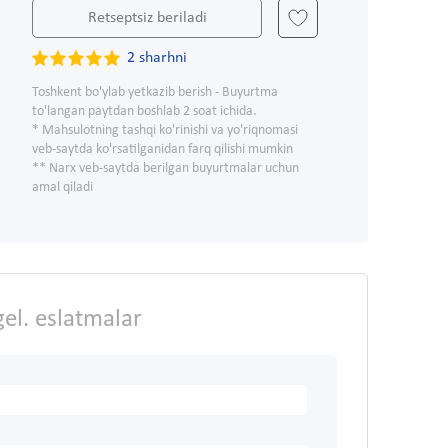
Retseptsiz beriladi
2 sharhni
Toshkent bo'ylab yetkazib berish - Buyurtma
to'langan paytdan boshlab 2 soat ichida.
* Mahsulotning tashqi ko'rinishi va yo'riqnomasi
veb-saytda ko'rsatilganidan farq qilishi mumkin
** Narx veb-saytda berilgan buyurtmalar uchun
amal qiladi
el. eslatmalar