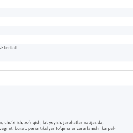
iz beriladi
ho‘zilish, zo‘riqish, lat yeyish, jarohatlar natijasida;
ginit, bursit, periartikulyar to‘qimalar zararlanishi, karpal-