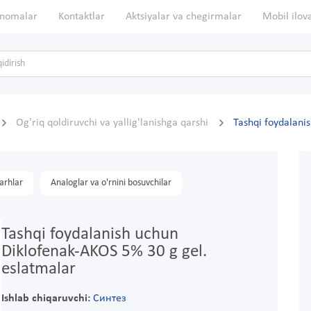
nomalar
Kontaktlar
Aktsiyalar va chegirmalar
Mobil ilov
Og'riq qoldiruvchi va yallig'lanishga qarshi
Tashqi foydalani
arhlar
Analoglar va o'rnini bosuvchilar
Tashqi foydalanish uchun
Diklofenak-AKOS 5% 30 g gel.
eslatmalar
Ishlab chiqaruvchi:
Синтез