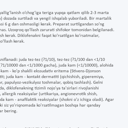
yallig‘lanish o‘chog‘iga teriga yupqa qatlam qilib 2-3 marta
) dozada surtiladi va yengil ishqalab yuboriladi. Bir martalik
si 6 g dan oshmasligi kerak. Preparat surtilgandan so‘ng
mas. Uzoqroq qo‘llash zarurati shifokor tomonidan belgilanadi.
 kerak. Diklofenakni faqat ko‘rsatilgan ko‘rsatmalar,
o‘llash kerak.
niflanadi: juda tez-tez (?1/10), tez-tez (?1/100 dan <1/10
?1/10000 dan <1/1000 gacha), juda kam (<1/10000), alohida
-kam - ko'p shaklli ekssudativ eritema (Stivens-Djonson
it; juda kam - kontakt dermatiti (qichishish, giperemiya,
ar, papulyoz-vezikulyoz toshmalar, qobiq tashlash). Gelni
 diklofenakning tizimli nojo'ya ta'sirlari rivojlanishi
llergik reaksiyalar (urtikariya, angionevrotik shish,
da kam - anafilaktik reaksiyalar (shokni o'z ichiga oladi). Agar
yoki siz yo'riqnomada ko'rsatilmagan boshqa har qanday
ar bering.