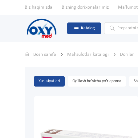
Biz haqimizda
Bizning dorixonalarimiz
Ma'lumot
Katalog
Bosh sahifa
Mahsulotlar katalogi
Dorilar
Xususiyatlari
Qo'llash bo'yicha yo'riqnoma
Sh