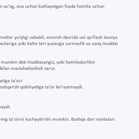
dan so‘ng, ona uchun kutilayotgan foyda homila uchun
motlar yo‘qligi sababli, emizish davrida uni qo‘llash tavsiya
 bezlariga yoki katta teri yuzasiga surmaslik va uzoq muddat
z mumkin deb hisoblasangiz, yoki homiladorlikni
r bilan maslahatlashish zarur.
tiga ta’siri
shqarish qobiliyatiga ta’sir ko‘rsatmaydi.
maydi.
ning ta'sirini kuchaytirishi mumkin. Boshqa dori vositalari