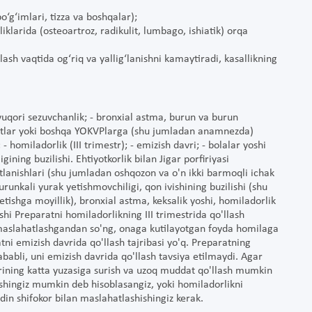
o‘g‘imlari, tizza va boshqalar);
iklarida (osteoartroz, radikulit, lumbago, ishiatik) orqa
sh vaqtida og‘riq va yallig‘lanishni kamaytiradi, kasallikning
uqori sezuvchanlik; - bronxial astma, burun va burun
silatlar yoki boshqa YOKVPlarga (shu jumladan anamnezda)
- homiladorlik (III trimestr); - emizish davri; - bolalar yoshi
ining buzilishi. Ehtiyotkorlik bilan Jigar porfiriyasi
astlanishlari (shu jumladan oshqozon va o'n ikki barmoqli ichak
surunkali yurak yetishmovchiligi, qon ivishining buzilishi (shu
etishga moyillik), bronxial astma, keksalik yoshi, homiladorlik
ishi Preparatni homiladorlikning III trimestrida qo'llash
 maslahatlashgandan so'ng, onaga kutilayotgan foyda homilaga
ni emizish davrida qo'llash tajribasi yo'q. Preparatning
sababli, uni emizish davrida qo'llash tavsiya etilmaydi. Agar
terining katta yuzasiga surish va uzoq muddat qo'llash mumkin
ishingiz mumkin deb hisoblasangiz, yoki homiladorlikni
ldin shifokor bilan maslahatlashishingiz kerak.