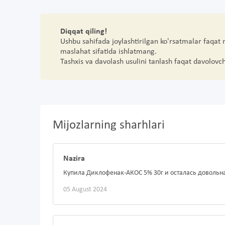
Diqqat qiling!
Ushbu sahifada joylashtirilgan ko'rsatmalar faqat
maslahat sifatida ishlatmang.
Tashxis va davolash usulini tanlash faqat davolovc
Mijozlarning sharhlari
Nazira
Купила Диклофенак-АКОС 5% 30г и осталась довольна
05 August 2024