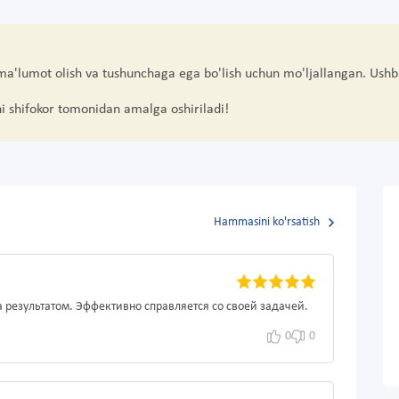
 ma'lumot olish va tushunchaga ega bo'lish uchun mo'ljallangan. Ushb
hi shifokor tomonidan amalga oshiriladi!
Hammasini ko'rsatish
 результатом. Эффективно справляется со своей задачей.
0
0