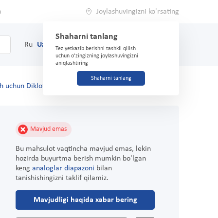
a
Joylashuvingizni ko'rsating
Shaharni tanlang
0
Savat
Ru
Uz
(71) 200-03-03
Tez yetkazib berishni tashkil qilish
uchun o'zingizning joylashuvingizni
aniqlashtiring
Shaharni tanlang
sh uchun Diklofenak-AKOS 5% 30 g gel. eslatmalar
Mavjud emas
Bu mahsulot vaqtincha mavjud emas, lekin
hozirda buyurtma berish mumkin bo'lgan
keng
analoglar diapazoni
bilan
tanishishingizni taklif qilamiz.
Mavjudligi haqida xabar bering