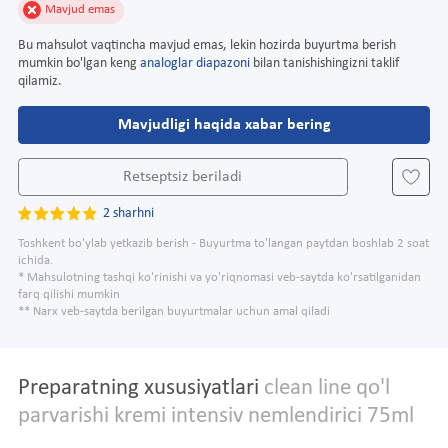
Mavjud emas
Bu mahsulot vaqtincha mavjud emas, lekin hozirda buyurtma berish
mumkin bo'lgan keng
analoglar diapazoni
bilan tanishishingizni taklif
qilamiz.
Mavjudligi haqida xabar bering
Retseptsiz beriladi
2 sharhni
Toshkent bo'ylab yetkazib berish - Buyurtma to'langan paytdan boshlab 2 soat
ichida.
* Mahsulotning tashqi ko'rinishi va yo'riqnomasi veb-saytda ko'rsatilganidan
farq qilishi mumkin
** Narx veb-saytda berilgan buyurtmalar uchun amal qiladi
Preparatning xususiyatlari
clean line qo'l
parvarishi kremi intensiv nemlendirici 75ml