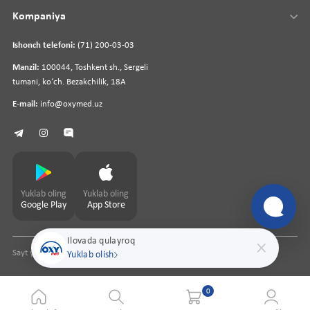
Kompaniya
Ishonch telefoni:
(71) 200-03-03
Manzil:
100044, Toshkent sh., Sergeli
tumani, koʻch. Bezakchilik, 18A
E-mail:
info@oxymed.uz
Yuklab oling
Yuklab oling
Google Play
App Store
Ilovada qulayroq
Sayt yaratuvchi
pharmit.uz
Yuklab olish
0