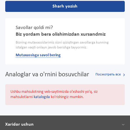
Sharh yozish
Savollar qoldi mi?
Biz yordam bera olishimizdan xursandmiz
Bizning mutaxassislarimiz sizni qiziqtirgan savollarga kunning
istalgan vaqti onlayn javob berishga tayyormiz.
Mutaxassisga savol bering
Analoglar va o'rnini bosuvchilar
Посмотреть все
Ushbu mahsulotning veb-saytimizda o'xshashi yo'q, siz
mahsulotlarni
katalogda
ko'rishingiz mumkin.
Xaridor uchun