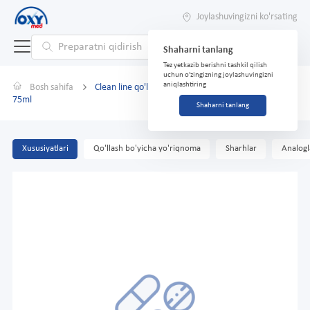
Joylashuvingizni ko'rsating
Shaharni tanlang
Tez yetkazib berishni tashkil qilish
uchun o'zingizning joylashuvingizni
aniqlashtiring
Bosh sahifa
Clean line qo'l parvarishi kremi Intensiv nemlendirici
75ml
Shaharni tanlang
Xususiyatlari
Qo'llash bo'yicha yo'riqnoma
Sharhlar
Analogl