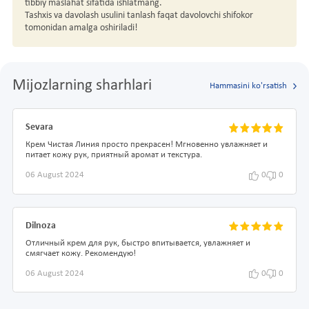
tibbiy maslahat sifatida ishlatmang.
Tashxis va davolash usulini tanlash faqat davolovchi shifokor
tomonidan amalga oshiriladi!
Mijozlarning sharhlari
Hammasini ko'rsatish
Sevara
Крем Чистая Линия просто прекрасен! Мгновенно увлажняет и
питает кожу рук, приятный аромат и текстура.
06 August 2024
0
0
Dilnoza
Отличный крем для рук, быстро впитывается, увлажняет и
смягчает кожу. Рекомендую!
06 August 2024
0
0