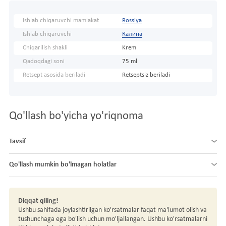
Ishlab chiqaruvchi mamlakat
Rossiya
Ishlab chiqaruvchi
Калина
Chiqarilish shakli
Krem
Qadoqdagi soni
75 ml
Retsept asosida beriladi
Retseptsiz beriladi
Qo'llash bo'yicha yo'riqnoma
Tavsif
Qo'llash mumkin bo'lmagan holatlar
Diqqat qiling!
Ushbu sahifada joylashtirilgan ko'rsatmalar faqat ma'lumot olish va
tushunchaga ega bo'lish uchun mo'ljallangan. Ushbu ko'rsatmalarni