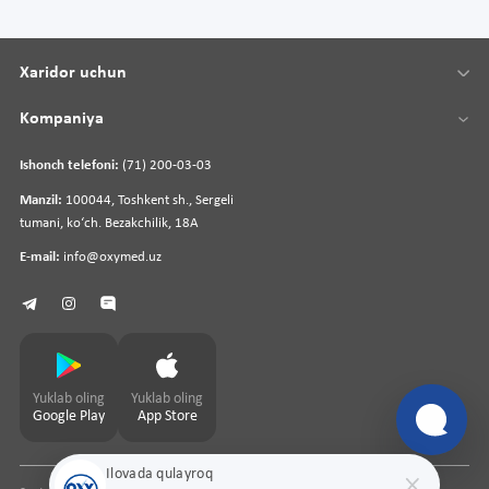
Xaridor uchun
Kompaniya
Ishonch telefoni:
(71) 200-03-03
Manzil:
100044, Toshkent sh., Sergeli
tumani, koʻch. Bezakchilik, 18A
E-mail:
info@oxymed.uz
Yuklab oling
Yuklab oling
Google Play
App Store
Ilovada qulayroq