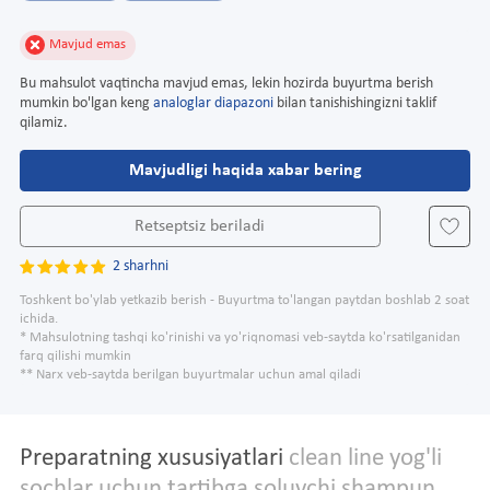
Mavjud emas
Bu mahsulot vaqtincha mavjud emas, lekin hozirda buyurtma berish
mumkin bo'lgan keng
analoglar diapazoni
bilan tanishishingizni taklif
qilamiz.
Mavjudligi haqida xabar bering
Retseptsiz beriladi
2 sharhni
Toshkent bo'ylab yetkazib berish - Buyurtma to'langan paytdan boshlab 2 soat
ichida.
* Mahsulotning tashqi ko'rinishi va yo'riqnomasi veb-saytda ko'rsatilganidan
farq qilishi mumkin
** Narx veb-saytda berilgan buyurtmalar uchun amal qiladi
Preparatning xususiyatlari
clean line yog'li
sochlar uchun tartibga soluvchi shampun