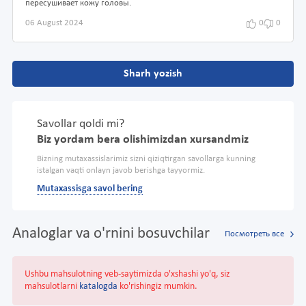
пересушивает кожу головы.
06 August 2024
0
0
Sharh yozish
Savollar qoldi mi?
Biz yordam bera olishimizdan xursandmiz
Bizning mutaxassislarimiz sizni qiziqtirgan savollarga kunning
istalgan vaqti onlayn javob berishga tayyormiz.
Mutaxassisga savol bering
Analoglar va o'rnini bosuvchilar
Посмотреть все
Ushbu mahsulotning veb-saytimizda o'xshashi yo'q, siz
mahsulotlarni
katalogda
ko'rishingiz mumkin.