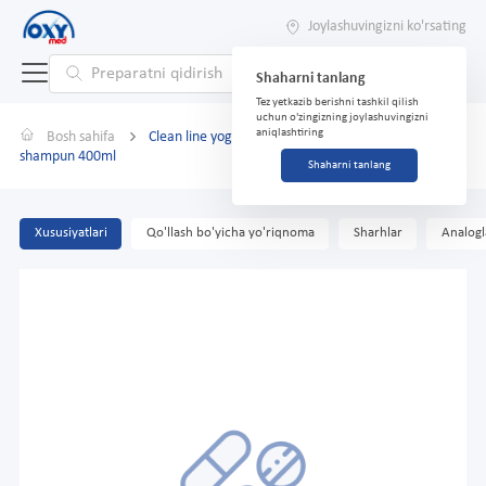
Joylashuvingizni ko'rsating
Shaharni tanlang
Tez yetkazib berishni tashkil qilish
uchun o'zingizning joylashuvingizni
aniqlashtiring
Bosh sahifa
Clean line yog'li sochlar uchun tartibga soluvchi
shampun 400ml
Shaharni tanlang
Xususiyatlari
Qo'llash bo'yicha yo'riqnoma
Sharhlar
Analogl