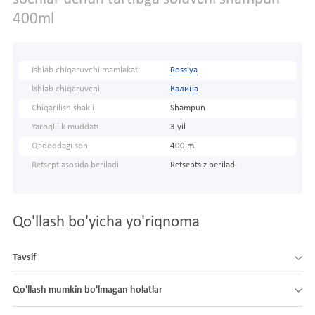
400ml
Ishlab chiqaruvchi mamlakat
Rossiya
Ishlab chiqaruvchi
Калина
Chiqarilish shakli
Shampun
Yaroqlilik muddati
3 yil
Qadoqdagi soni
400 ml
Retsept asosida beriladi
Retseptsiz beriladi
Qo'llash bo'yicha yo'riqnoma
Tavsif
Qo'llash mumkin bo'lmagan holatlar