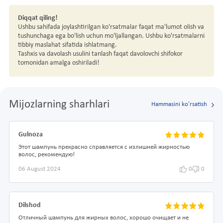
Diqqat qiling!
Ushbu sahifada joylashtirilgan ko'rsatmalar faqat ma'lumot olish va
tushunchaga ega bo'lish uchun mo'ljallangan. Ushbu ko'rsatmalarni
tibbiy maslahat sifatida ishlatmang.
Tashxis va davolash usulini tanlash faqat davolovchi shifokor
tomonidan amalga oshiriladi!
Mijozlarning sharhlari
Hammasini ko'rsatish
Gulnoza
Этот шампунь прекрасно справляется с излишней жирностью
волос, рекомендую!
06 August 2024
0
0
Dilshod
Отличный шампунь для жирных волос, хорошо очищает и не