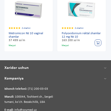
2 sharhni
2 sharhni
Metromicon № 10 vaginal
Polyoxidonium rektal shamlar
shamlar
12 mg № 10
37 499 so'm
163 200 so'm
Mavjud
Mavjud
Xaridor uchun
Kompaniya
Ishonch telefoni:
(71) 200-03-03
Manzil:
100044, Toshkent sh., Sergeli
tumani, koʻch. Bezakchilik, 18A
E-mail:
info@oxymed.uz