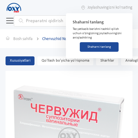
Joylashuvingizni ko'rsating
Shaharni tanlang
Tez yetkazib berishni tashkil qilish
uchun o'zingizning joylashuvingizni
aniqlashtiring
Bosh sahifa
Chervuzhid № 12 supp. vag.
Shaharni tanlang
Xususiyatlari
Qo'llash bo'yicha yo'riqnoma
Sharhlar
Analogl