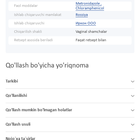
Metronidazole ,
Faol moddalar
Chloramphenicol
Ishlab chiqaruvchi mamlakat
Rossiya
Ishlab chiqaruvchi
Иркон ООО
Chiqarilish shakli
Vaginal shamchalar
Retsept asosida beriladi
Faqat retsept bilan
Qo'llash bo'yicha yo'riqnoma
Tarkibi
Qo'llanilishi
Qo'llash mumkin bo'lmagan holatlar
Qo'llash usuli
Nojo´ya ta´sirlar