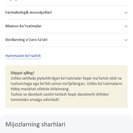
Farmakologik xususiyatlari
Maxsus ko'rsatmalar
Dorilarning o'zaro ta'siri
Hammasini ko'rsatish
Diqqat qiling!
Ushbu sahifada joylashtirilgan ko'rsatmalar faqat ma'lumot olish va
tushunchaga ega bo'lish uchun mo'ljallangan. Ushbu ko'rsatmalarni
tibbiy maslahat sifatida ishlatmang.
Tashxis va davolash usulini tanlash faqat davolovchi shifokor
tomonidan amalga oshiriladi!
Mijozlarning sharhlari