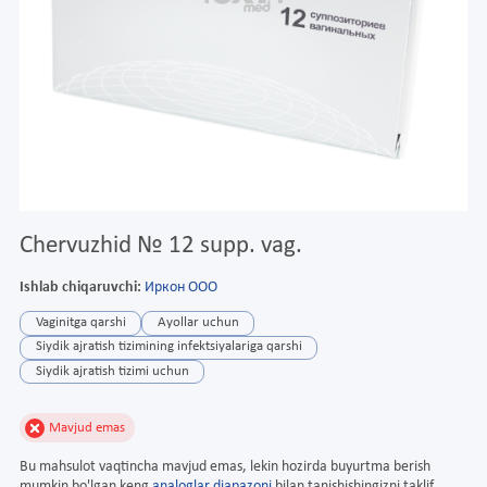
Chervuzhid № 12 supp. vag.
Ishlab chiqaruvchi:
Иркон ООО
Vaginitga qarshi
Ayollar uchun
Siydik ajratish tizimining infektsiyalariga qarshi
Siydik ajratish tizimi uchun
Mavjud emas
Bu mahsulot vaqtincha mavjud emas, lekin hozirda buyurtma berish
mumkin bo'lgan keng
analoglar diapazoni
bilan tanishishingizni taklif