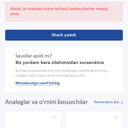
Afsuski, bu mahsulot uchun hali hech qanday sharhlar mavjud
emas.
Sharh yozish
Savollar qoldi mi?
Biz yordam bera olishimizdan xursandmiz
Bizning mutaxassislarimiz sizni qiziqtirgan savollarga kunning
istalgan vaqti onlayn javob berishga tayyormiz.
Mutaxassisga savol bering
Analoglar va o'rnini bosuvchilar
Посмотреть все