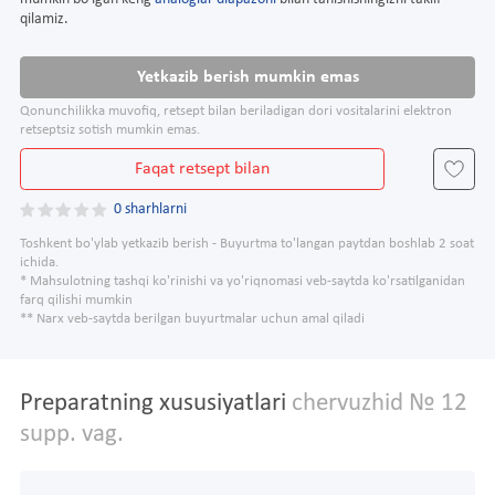
qilamiz.
Yetkazib berish mumkin emas
Qonunchilikka muvofiq, retsept bilan beriladigan dori vositalarini elektron
retseptsiz sotish mumkin emas.
Faqat retsept bilan
0 sharhlarni
Toshkent bo'ylab yetkazib berish - Buyurtma to'langan paytdan boshlab 2 soat
ichida.
* Mahsulotning tashqi ko'rinishi va yo'riqnomasi veb-saytda ko'rsatilganidan
farq qilishi mumkin
** Narx veb-saytda berilgan buyurtmalar uchun amal qiladi
Preparatning xususiyatlari
chervuzhid № 12
supp. vag.