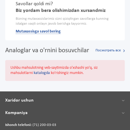
Savollar qoldi mi?
Biz yordam bera olishimizdan xursandmiz
Bizning mutaxassislarimiz sizni qiziqtirgan savollarga kunning
istalgan vaqti onlayn javob berishga tayyormiz.
Mutaxassisga savol bering
Analoglar va o'rnini bosuvchilar
Посмотреть все
Ushbu mahsulotning veb-saytimizda o'xshashi yo'q, siz
mahsulotlarni
katalogda
ko'rishingiz mumkin.
Xaridor uchun
Kompaniya
Ishonch telefoni:
(71) 200-03-03