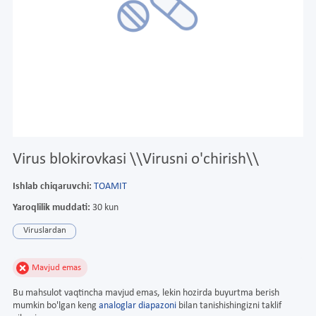
Virus blokirovkasi \\Virusni o'chirish\\
Ishlab chiqaruvchi:
TOAMIT
Yaroqlilik muddati:
30 kun
Viruslardan
Mavjud emas
Bu mahsulot vaqtincha mavjud emas, lekin hozirda buyurtma berish
mumkin bo'lgan keng
analoglar diapazoni
bilan tanishishingizni taklif