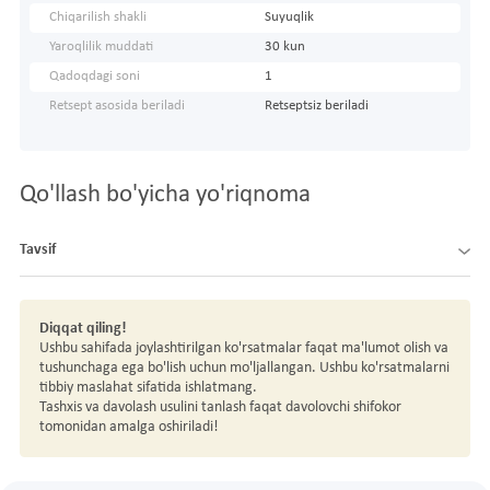
Chiqarilish shakli
Suyuqlik
Yaroqlilik muddati
30 kun
Qadoqdagi soni
1
Retsept asosida beriladi
Retseptsiz beriladi
Qo'llash bo'yicha yo'riqnoma
Tavsif
Diqqat qiling!
Ushbu sahifada joylashtirilgan ko'rsatmalar faqat ma'lumot olish va
tushunchaga ega bo'lish uchun mo'ljallangan. Ushbu ko'rsatmalarni
tibbiy maslahat sifatida ishlatmang.
Tashxis va davolash usulini tanlash faqat davolovchi shifokor
tomonidan amalga oshiriladi!