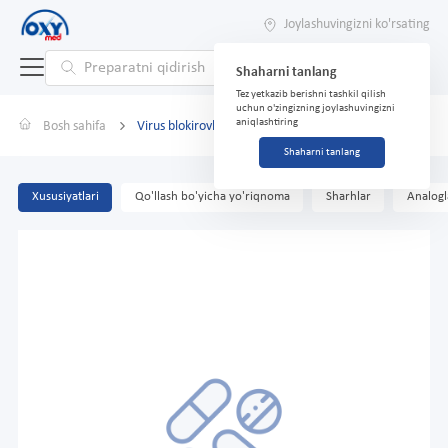
Joylashuvingizni ko'rsating
Shaharni tanlang
Tez yetkazib berishni tashkil qilish
uchun o'zingizning joylashuvingizni
aniqlashtiring
Bosh sahifa
Virus blokirovkasi \\Virusni o'chirish\\
Shaharni tanlang
Xususiyatlari
Qo'llash bo'yicha yo'riqnoma
Sharhlar
Analogl