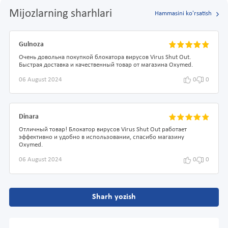
Mijozlarning sharhlari
Hammasini ko'rsatish
Gulnoza
Очень довольна покупкой блокатора вирусов Virus Shut Out.
Быстрая доставка и качественный товар от магазина Oxymed.
06 August 2024
0
0
Dinara
Отличный товар! Блокатор вирусов Virus Shut Out работает
эффективно и удобно в использовании, спасибо магазину
Oxymed.
06 August 2024
0
0
Sharh yozish