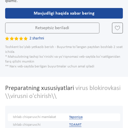
qilamiz.
Mavjudligi haqida xabar bering
Retseptsiz beriladi
2 sharhni
Toshkent bo'ylab yetkazib berish - Buyurtma to'langan paytdan boshlab 2 soat
ichida.
* Mahsulotning tashqi ko'rinishi va yo'riqnomasi veb-saytda ko'rsatilganidan
farq qilishi mumkin
** Narx veb-saytda berilgan buyurtmalar uchun amal qiladi
Preparatning xususiyatlari
virus blokirovkasi
\\virusni o'chirish\\
Ishlab chiqaruvchi mamlakat
Yaponiya
Ishlab chiqaruvchi
TOAMIT