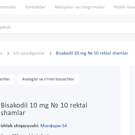
nomalar
Kontaktlar
Aktsiyalar va chegirmalar
Mobil ilov
mi
Ich suradiganlar
Bisakodil 10 mg № 10 rektal shamlar
arhlar
Analoglar va o'rnini bosuvchilar
Bisakodil 10 mg № 10 rektal
shamlar
Ishlab chiqaruvchi:
Монфарм 54