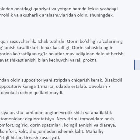
umladan odatdagi qabziyat va yotgan hamda keksa yoshdagi
rrohlik va akusherlik aralashuvlaridan oldin, shuningdek,
ri sezuvchanlik. Ichak tutilishi. Qorin bo'shlig'i a'zolarining
g'lanish kasalliklari. Ichak kasalligi. Qorin sohasida og'ir
qorida ko'rsatilgan og'ir holatlar mavjudligidan dalolat berishi
avat shikastlanishi bilan kechuvchi yarali proktit.
hdan oldin suppozitoriyani stripdan chiqarish kerak. Bisakodil
uppozitoriy kuniga 1 marta, odatda ertalab. Davolash 7
 davolash uchun qo‘llanilmaydi.
siyalar, shu jumladan angionevrotik shish va anafilaktik
i tomonidan: degidratatsiya. Nerv tizimi tomonidan: bosh
omfort, og'riq, qorin spazmlari, ko'ngil aynishi va diareya,
komfort, kolit, shu jumladan ishemik kolit. Mahalliy
iqli hislar, tirnash xususiyati.