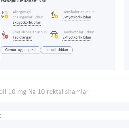
Yaroqlilik muddati:
3 yil
Allergiyaga
Homiladorlar uchun
chalinganlar uchun
Extiyotkorlik bilan
Extiyotkorlik bilan
Emizikli onalar uchun
Haydovchilar uchun
Taqiqlangan
Extiyotkorlik bilan
Gemorroyga qarshi
Ich qotishidan
dil 10 mg № 10 rektal shamlar
l