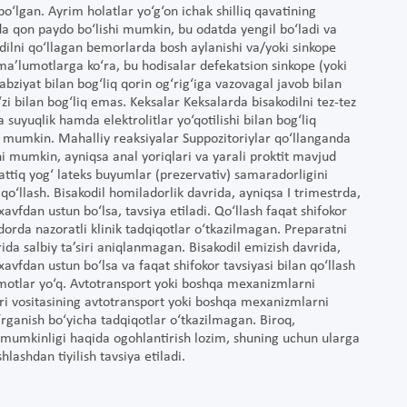
bo‘lgan. Ayrim holatlar yo‘g‘on ichak shilliq qavatining
da qon paydo bo‘lishi mumkin, bu odatda yengil bo‘ladi va
odilni qo‘llagan bemorlarda bosh aylanishi va/yoki sinkope
a’lumotlarga ko‘ra, bu hodisalar defekatsion sinkope (yoki
qabziyat bilan bog‘liq qorin og‘rig‘iga vazovagal javob bilan
i bilan bog‘liq emas. Keksalar Keksalarda bisakodilni tez-tez
a suyuqlik hamda elektrolitlar yo‘qotilishi bilan bog‘liq
shi mumkin. Mahalliy reaksiyalar Suppozitoriylar qo‘llanganda
shi mumkin, ayniqsa anal yoriqlari va yarali proktit mavjud
tiq yog‘ lateks buyumlar (prezervativ) samaradorligini
o‘llash. Bisakodil homiladorlik davrida, ayniqsa I trimestrda,
vfdan ustun bo‘lsa, tavsiya etiladi. Qo‘llash faqat shifokor
orda nazoratli klinik tadqiqotlar o‘tkazilmagan. Preparatni
ida salbiy ta’siri aniqlanmagan. Bisakodil emizish davrida,
vfdan ustun bo‘lsa va faqat shifokor tavsiyasi bilan qo‘llash
lumotlar yo‘q. Avtotransport yoki boshqa mexanizmlarni
 Dori vositasining avtotransport yoki boshqa mexanizmlarni
 o‘rganish bo‘yicha tadqiqotlar o‘tkazilmagan. Biroq,
i mumkinligi haqida ogohlantirish lozim, shuning uchun ularga
ashdan tiyilish tavsiya etiladi.