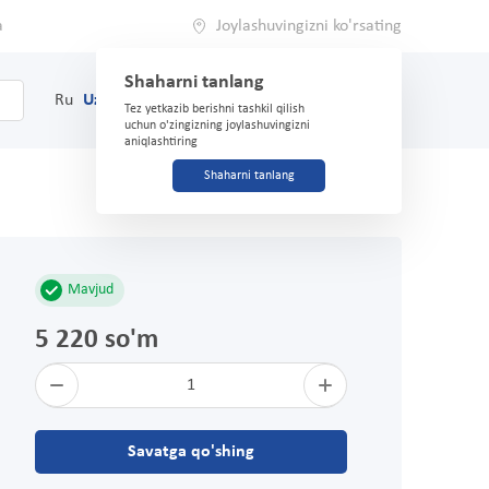
a
Joylashuvingizni ko'rsating
Shaharni tanlang
0
Savat
Ru
Uz
(71) 200-03-03
Tez yetkazib berishni tashkil qilish
uchun o'zingizning joylashuvingizni
aniqlashtiring
Shaharni tanlang
Mavjud
5 220 so'm
1
Savatga qo'shing