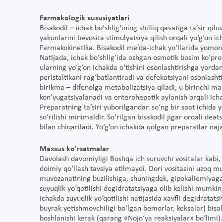
Farmakologik xususiyatlari
Bisakodil – ichak bo‘shlig‘ining shilliq qavatiga ta’sir qil
yakunlarini bevosita stimulyatsiya qilish orqali yo‘g‘on ic
Farmakokinetika. Bisakodil me’da-ichak yo‘llarida yomon so‘
Natijada, ichak bo‘shlig‘ida oshgan osmotik bosim ko‘pro
ularning yo‘g‘on ichakda o‘tishini osonlashtirishga yord
peristaltikani rag‘batlantiradi va defekatsiyani osonlasht
birikma – difenolga metabolizatsiya qiladi, u birinchi mar
kon’yugatsiyalanadi va enterohepatik aylanish orqali icha
Preparatning ta’siri yuborilgandan so‘ng bir soat ichida 
so‘rilishi minimaldir. So‘rilgan bisakodil jigar orqali deats
bilan chiqariladi. Yo‘g‘on ichakda qolgan preparatlar naja
Maxsus ko'rsatmalar
Davolash davomiyligi Boshqa ich suruvchi vositalar kabi,
doimiy qo‘llash tavsiya etilmaydi. Dori vositasini uzoq m
muvozanatining buzilishiga, shuningdek, gipokaliemiyaga 
suyuqlik yo‘qotilishi degidratatsiyaga olib kelishi mumk
Ichakda suyuqlik yo‘qotilishi natijasida xavfli degidrat
buyrak yetishmovchiligi bo‘lgan bemorlar, keksalar) bisako
boshlanishi kerak (qarang «Nojo‘ya reaksiyalar» bo‘limi).