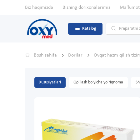
Biz haqimizda
Bizning dorixonalarimiz
Ma'lumot
Katalog
Bosh sahifa
Dorilar
Ovqat hazm qilish tizi
Xususiyatlari
Qo'llash bo'yicha yo'riqnoma
Sh