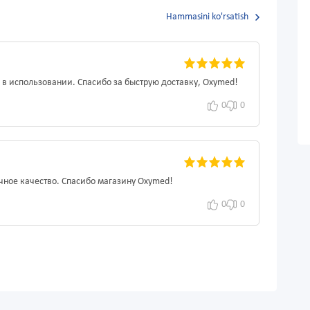
Hammasini ko'rsatish
в использовании. Спасибо за быструю доставку, Oxymed!
0
0
чное качество. Спасибо магазину Oxymed!
0
0