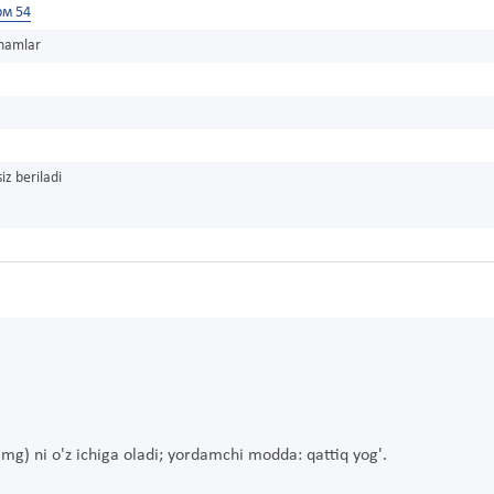
м 54
shamlar
iz beriladi
0 mg) ni o'z ichiga oladi; yordamchi modda: qattiq yog'.