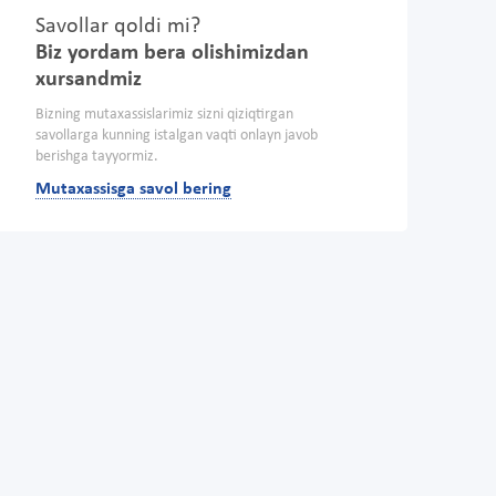
Savollar qoldi mi?
Biz yordam bera olishimizdan
xursandmiz
Bizning mutaxassislarimiz sizni qiziqtirgan
savollarga kunning istalgan vaqti onlayn javob
berishga tayyormiz.
Mutaxassisga savol bering