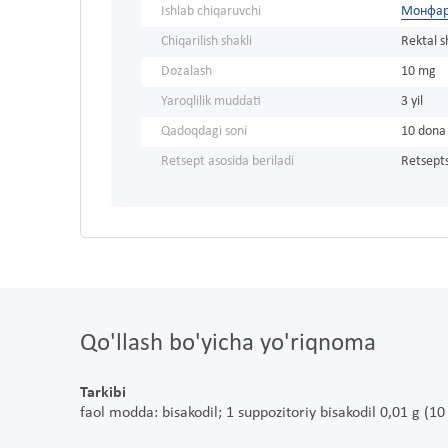
Ishlab chiqaruvchi
Монфар
Chiqarilish shakli
Rektal 
Dozalash
10 mg
Yaroqlilik muddati
3 yil
Qadoqdagi soni
10 dona
Retsept asosida beriladi
Retsepts
Qo'llash bo'yicha yo'riqnoma
Tarkibi
faol modda: bisakodil; 1 suppozitoriy bisakodil 0,01 g (1