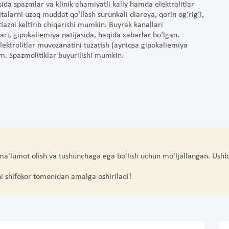
sida spazmlar va klinik ahamiyatli kaliy hamda elektrolitlar
italarni uzoq muddat qo‘llash surunkali diareya, qorin og‘rig‘i,
iazni keltirib chiqarishi mumkin. Buyrak kanallari
lari, gipokaliemiya natijasida, haqida xabarlar bo‘lgan.
elektrolitlar muvozanatini tuzatish (ayniqsa gipokaliemiya
m. Spazmolitiklar buyurilishi mumkin.
 ma'lumot olish va tushunchaga ega bo'lish uchun mo'ljallangan. Ushb
hi shifokor tomonidan amalga oshiriladi!