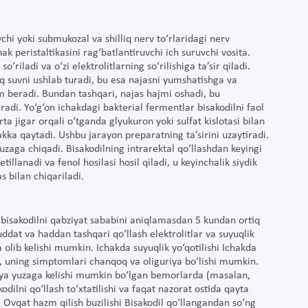
uvchi yoki submukozal va shilliq nerv to‘rlaridagi nerv
hak peristaltikasini rag‘batlantiruvchi ich suruvchi vosita.
riladi va o‘zi elektrolitlarning so‘rilishiga ta’sir qiladi.
q suvni ushlab turadi, bu esa najasni yumshatishga va
am beradi. Bundan tashqari, najas hajmi oshadi, bu
iradi. Yo‘g‘on ichakdagi bakterial fermentlar bisakodilni faol
ta jigar orqali o‘tganda glyukuron yoki sulfat kislotasi bilan
kka qaytadi. Ushbu jarayon preparatning ta’sirini uzaytiradi.
yuzaga chiqadi. Bisakodilning intrarektal qo‘llashdan keyingi
etillanadi va fenol hosilasi hosil qiladi, u keyinchalik siydik
s bilan chiqariladi.
 bisakodilni qabziyat sababini aniqlamasdan 5 kundan ortiq
uddat va haddan tashqari qo‘llash elektrolitlar va suyuqlik
olib kelishi mumkin. Ichakda suyuqlik yo‘qotilishi Ichakda
in, uning simptomlari chanqoq va oliguriya bo‘lishi mumkin.
atsiya yuzaga kelishi mumkin bo‘lgan bemorlarda (masalan,
dilni qo‘llash to‘xtatilishi va faqat nazorat ostida qayta
 Ovqat hazm qilish buzilishi Bisakodil qo‘llangandan so‘ng