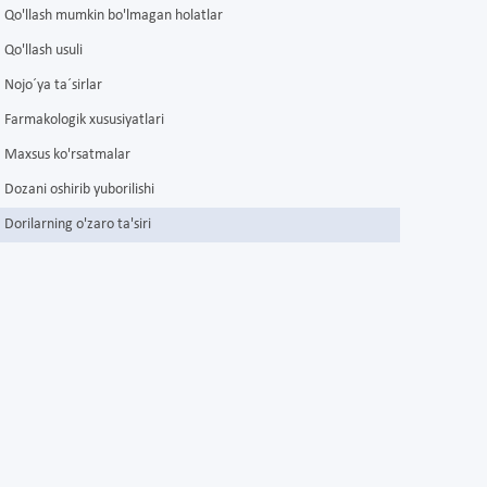
Qo'llash mumkin bo'lmagan holatlar
Qo'llash usuli
Nojo´ya ta´sirlar
Farmakologik xususiyatlari
Maxsus ko'rsatmalar
Dozani oshirib yuborilishi
Dorilarning o'zaro ta'siri