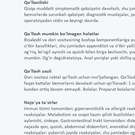
Qo'llanilishi
Qisqa muddatli simptomatik qabziyatni davolash, shu j
bemorlarda surunkali qabziyat; diagnostik muolajalar, ja
operatsiyadan oldin va keyingi davrda.
Qo'llash mumkin bo'lmagan holatlar
Bisakodil va dori vositasining boshqa komponentlariga yuqo
o'tkir kasalliklari, shu jumladan appenditsit va o'tkir yalli
og'riq, ko'ngil aynishi va qusish bilan birga kechuvchi, yu
mumkin. Og'ir degidratatsiya. Anal yoriqlar yoki shilliq q
Qo'llash usuli
Dori vositasi rektal qo‘llash uchun mo‘ljallangan. Qo‘llas
faqat kattalar bemorlarni davolash uchun qo‘llanadi: 1 s
kundan ortiq davom etmaydi. Bolalar. Preparat bolalarni
Nojo´ya ta´sirlar
Immun tizimi tomonidan: gipersensitivlik va allergik reak
reaksiyalar. Metabolizm va ovqat hazm qilish buzilishlar
aylanishi, sinkope. Gastrointestinal trakt tomonidan: disk
najasda qon, qusish, abdominal diskomfort, anorektal dis
reaksiyalar: yuborish joyida reaksiyalar, shu jumladan og'r