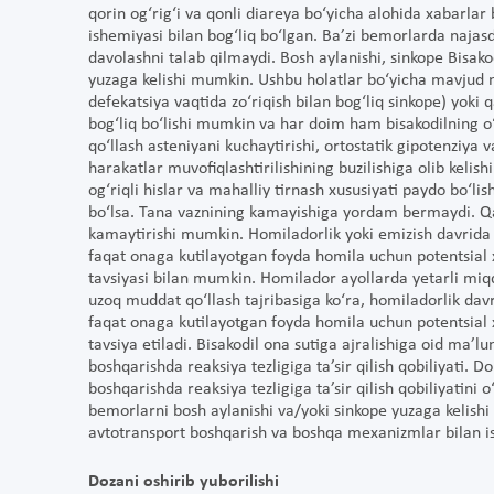
qorin og‘rig‘i va qonli diareya bo‘yicha alohida xabarlar 
ishemiyasi bilan bog‘liq bo‘lgan. Ba’zi bemorlarda najas
davolashni talab qilmaydi. Bosh aylanishi, sinkope Bisak
yuzaga kelishi mumkin. Ushbu holatlar bo‘yicha mavjud m
defekatsiya vaqtida zo‘riqish bilan bog‘liq sinkope) yoki 
bog‘liq bo‘lishi mumkin va har doim ham bisakodilning o‘z
qo‘llash asteniyani kuchaytirishi, ortostatik gipotenziya v
harakatlar muvofiqlashtirilishining buzilishiga olib keli
og‘riqli hislar va mahalliy tirnash xususiyati paydo bo‘li
bo‘lsa. Tana vaznining kamayishiga yordam bermaydi. Qat
kamaytirishi mumkin. Homiladorlik yoki emizish davrida q
faqat onaga kutilayotgan foyda homila uchun potentsial xa
tavsiyasi bilan mumkin. Homilador ayollarda yetarli miqd
uzoq muddat qo‘llash tajribasiga ko‘ra, homiladorlik davr
faqat onaga kutilayotgan foyda homila uchun potentsial xa
tavsiya etiladi. Bisakodil ona sutiga ajralishiga oid ma’
boshqarishda reaksiya tezligiga ta’sir qilish qobiliyati.
boshqarishda reaksiya tezligiga ta’sir qilish qobiliyatini
bemorlarni bosh aylanishi va/yoki sinkope yuzaga kelish
avtotransport boshqarish va boshqa mexanizmlar bilan ishl
Dozani oshirib yuborilishi