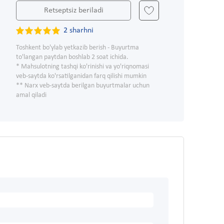
Retseptsiz beriladi
2 sharhni
Toshkent bo'ylab yetkazib berish - Buyurtma
to'langan paytdan boshlab 2 soat ichida.
* Mahsulotning tashqi ko'rinishi va yo'riqnomasi
veb-saytda ko'rsatilganidan farq qilishi mumkin
** Narx veb-saytda berilgan buyurtmalar uchun
amal qiladi