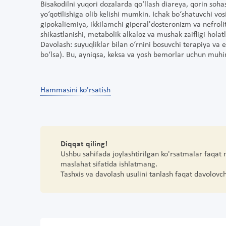
Bisakodilni yuqori dozalarda qo‘llash diareya, qorin soha
yo‘qotilishiga olib kelishi mumkin. Ichak bo‘shatuvchi vos
gipokaliemiya, ikkilamchi giperal'dosteronizm va nefrolit
shikastlanishi, metabolik alkaloz va mushak zaifligi holat
Davolash: suyuqliklar bilan o‘rnini bosuvchi terapiya va 
bo‘lsa). Bu, ayniqsa, keksa va yosh bemorlar uchun muhi
Hammasini ko'rsatish
Diqqat qiling!
Ushbu sahifada joylashtirilgan ko'rsatmalar faqat
maslahat sifatida ishlatmang.
Tashxis va davolash usulini tanlash faqat davolovc