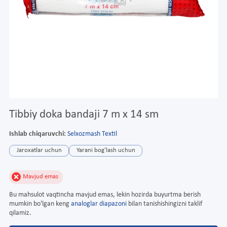
Tibbiy doka bandaji 7 m x 14 sm
Ishlab chiqaruvchi:
Selxozmash Textil
Jaroxatlar uchun
Yarani bog'lash uchun
Mavjud emas
Bu mahsulot vaqtincha mavjud emas, lekin hozirda buyurtma berish
mumkin bo'lgan keng
analoglar diapazoni
bilan tanishishingizni taklif
qilamiz.