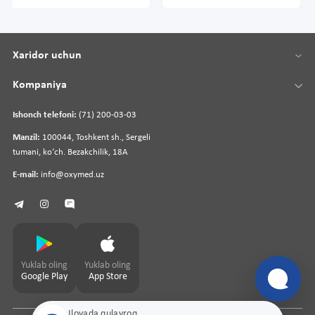
Xaridor uchun
Kompaniya
Ishonch telefoni:
(71) 200-03-03
Manzil:
100044, Toshkent sh., Sergeli
tumani, koʻch. Bezakchilik, 18A
E-mail:
info@oxymed.uz
Yuklab oling
Yuklab oling
Google Play
App Store
Ilovada qulayroq