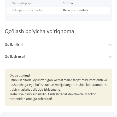
Qadoqdagi soni
1 dona
Retsept asosida beriladi
Retseptsiz beriladi
Qo'llash bo'yicha yo'riqnoma
Qo'llanilishi
Qo'llash usuli
Diqqat qiling!
Ushbu sahifada joylashtirilgan ko'rsatmalar faqat ma'lumot olish va
tushunchaga ega bo'lish uchun mo'ljallangan. Ushbu ko'rsatmalarni
tibbiy maslahat sifatida ishlatmang.
Tashxis va davolash usulini tanlash faqat davolovchi shifokor
tomonidan amalga oshiriladi!