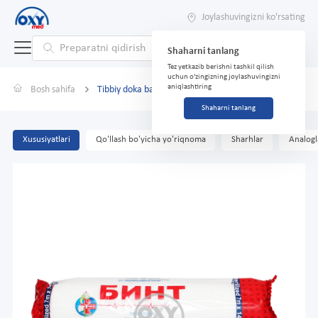
Joylashuvingizni ko'rsating
Shaharni tanlang
Tez yetkazib berishni tashkil qilish
uchun o'zingizning joylashuvingizni
aniqlashtiring
Bosh sahifa
Tibbiy doka bandaji 7 m x 14 sm
Shaharni tanlang
Xususiyatlari
Qo'llash bo'yicha yo'riqnoma
Sharhlar
Analogl