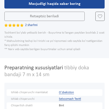
Mavjudligi haqida xabar bering
Retseptsiz beriladi
2 sharhni
Toshkent bo'ylab yetkazib berish - Buyurtma to'langan paytdan boshlab 2 soat
ichida.
* Mahsulotning tashqi ko'rinishi va yo'riqnomasi veb-saytda ko'rsatilganidan
farq qilishi mumkin
** Narx veb-saytda berilgan buyurtmalar uchun amal qiladi
Preparatning xususiyatlari
tibbiy doka
bandaji 7 m x 14 sm
Ishlab chiqaruvchi mamlakat
O'zbekiston
Ishlab chiqaruvchi
Selxozmash Textil
Chiqarilish shakli
Bint