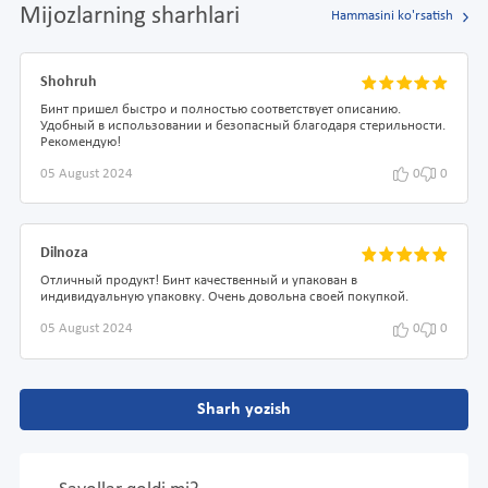
Mijozlarning sharhlari
Hammasini ko'rsatish
Shohruh
Бинт пришел быстро и полностью соответствует описанию.
Удобный в использовании и безопасный благодаря стерильности.
Рекомендую!
05 August 2024
0
0
Dilnoza
Отличный продукт! Бинт качественный и упакован в
индивидуальную упаковку. Очень довольна своей покупкой.
05 August 2024
0
0
Sharh yozish