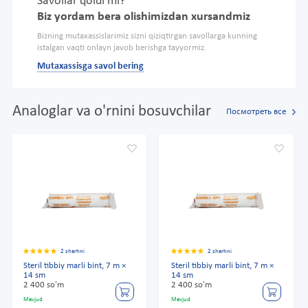
Savollar qoldi mi?
Biz yordam bera olishimizdan xursandmiz
Bizning mutaxassislarimiz sizni qiziqtirgan savollarga kunning
istalgan vaqti onlayn javob berishga tayyormiz.
Mutaxassisga savol bering
Analoglar va o'rnini bosuvchilar
Посмотреть все
2 sharhni
2 sharhni
Steril tibbiy marli bint, 7 m ×
Steril tibbiy marli bint, 7 m ×
14 sm
14 sm
2 400 so'm
2 400 so'm
Mavjud
Mavjud