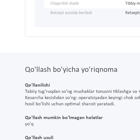
Chiqarilish shakli
Tibbiy m
Retsept asosida beriladi
Retsepts
Qo'llash bo'yicha yo'riqnoma
Qo'llanilishi
Tabiiy tug‘ruqdan so‘ng mushaklar tonusini tiklashga va
Kesarcha kesishdan so‘ng: operatsiyadan keyingi chok soh
hosil bo‘lishi uchun optimal sharoit yaratadi.
Qo'llash mumkin bo'lmagan holatlar
yo'q
Qo'llash usuli