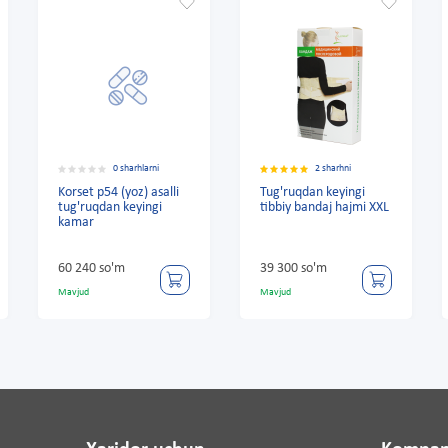
0 sharhlarni
2 sharhni
Korset p54 (yoz) asalli
Tug'ruqdan keyingi
T
tug'ruqdan keyingi
tibbiy bandaj hajmi XXL
tu
kamar
qi
"
S
60 240 so'm
39 300 so'm
3
Mavjud
Mavjud
Ma