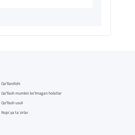
Qo'llanilishi
Qo'llash mumkin bo'lmagan holatlar
Qo'llash usuli
Nojo´ya ta´sirlar