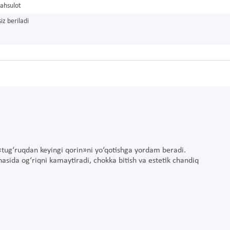
ahsulot
iz beriladi
 «tug‘ruqdan keyingi qorin»ni yo‘qotishga yordam beradi.
asida og‘riqni kamaytiradi, chokka bitish va estetik chandiq