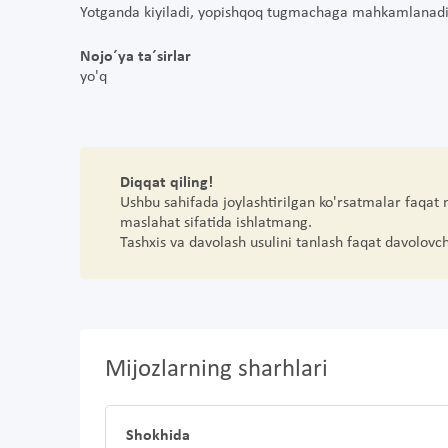
Yotganda kiyiladi, yopishqoq tugmachaga mahkamlanad
Nojo´ya ta´sirlar
yo'q
Diqqat qiling!
Ushbu sahifada joylashtirilgan ko'rsatmalar faqat
maslahat sifatida ishlatmang.
Tashxis va davolash usulini tanlash faqat davolovc
Mijozlarning sharhlari
Shokhida