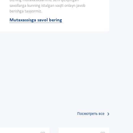
Bizning mutaxassislarimiz sizni qiziqtirgan
savollarga kunning istalgan vaqti onlayn javob
berishga tayyormiz.
Mutaxassisga savol bering
Посмотреть все