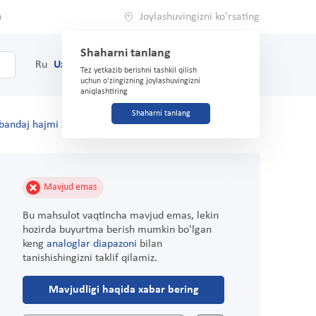
a
Joylashuvingizni ko'rsating
Shaharni tanlang
0
Savat
Ru
Uz
(71) 200-03-03
Tez yetkazib berishni tashkil qilish
uchun o'zingizning joylashuvingizni
aniqlashtiring
Shaharni tanlang
 bandaj hajmi XL
Mavjud emas
Bu mahsulot vaqtincha mavjud emas, lekin
hozirda buyurtma berish mumkin bo'lgan
keng
analoglar diapazoni
bilan
tanishishingizni taklif qilamiz.
Mavjudligi haqida xabar bering