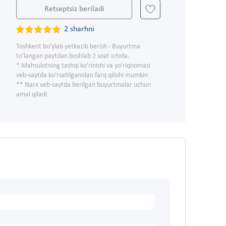
Retseptsiz beriladi
2 sharhni
Toshkent bo'ylab yetkazib berish - Buyurtma
to'langan paytdan boshlab 2 soat ichida.
* Mahsulotning tashqi ko'rinishi va yo'riqnomasi
veb-saytda ko'rsatilganidan farq qilishi mumkin
** Narx veb-saytda berilgan buyurtmalar uchun
amal qiladi