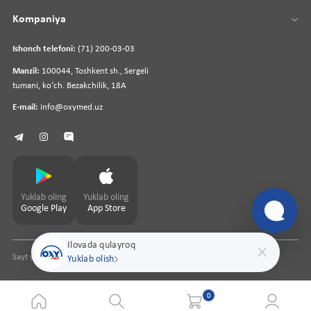
Kompaniya
Ishonch telefoni:
(71) 200-03-03
Manzil:
100044, Toshkent sh., Sergeli
tumani, koʻch. Bezakchilik, 18A
E-mail:
info@oxymed.uz
Yuklab oling
Yuklab oling
Google Play
App Store
Ilovada qulayroq
Sayt yaratuvchi
pharmit.uz
Yuklab olish
0