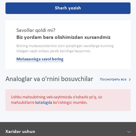
Sharh yozish
Savollar qoldi mi?
Biz yordam bera olishimizdan xursandmiz
Bizning mutaxassislarimiz sizni qiziqtirgan savollarga kunning
istalgan vaqti onlayn javob berishga tayyormiz.
Mutaxassisga savol bering
Analoglar va o'rnini bosuvchilar
Посмотреть все
Ushbu mahsulotning veb-saytimizda o'xshashi yo'q, siz
mahsulotlarni
katalogda
ko'rishingiz mumkin.
Xaridor uchun