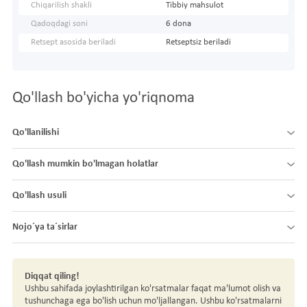
Chiqarilish shakli
Tibbiy mahsulot
Qadoqdagi soni
6 dona
Retsept asosida beriladi
Retseptsiz beriladi
Qo'llash bo'yicha yo'riqnoma
Qo'llanilishi
Qo'llash mumkin bo'lmagan holatlar
Qo'llash usuli
Nojo´ya ta´sirlar
Diqqat qiling!
Ushbu sahifada joylashtirilgan ko'rsatmalar faqat ma'lumot olish va
tushunchaga ega bo'lish uchun mo'ljallangan. Ushbu ko'rsatmalarni