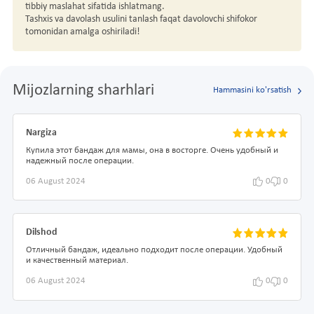
tibbiy maslahat sifatida ishlatmang.
Tashxis va davolash usulini tanlash faqat davolovchi shifokor
tomonidan amalga oshiriladi!
Mijozlarning sharhlari
Hammasini ko'rsatish
Nargiza
Купила этот бандаж для мамы, она в восторге. Очень удобный и
надежный после операции.
06 August 2024
0
0
Dilshod
Отличный бандаж, идеально подходит после операции. Удобный
и качественный материал.
06 August 2024
0
0