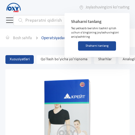
Joylashuvingizni ko'rsating
Shaharni tanlang
Tez yetkazib berishni tashkil qilish
uchun o'zingizning joylashuvingizni
aniqlashtiring
Bosh sahifa
Operatsiyadan keyingi bandaj B-333 No 6 Sandiq oq
Shaharni tanlang
Xususiyatlari
Qo'llash bo'yicha yo'riqnoma
Sharhlar
Analogl