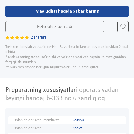
Mavjudligi haqida xabar bering
Retseptsiz beriladi
2 sharhni
Toshkent bo'ylab yetkazib berish - Buyurtma to'langan paytdan boshlab 2 soat
ichida.
* Mahsulotning tashqi ko'rinishi va yo'riqnomasi veb-saytda ko'rsatilganidan
farq qilishi mumkin
** Narx veb-saytda berilgan buyurtmalar uchun amal qiladi
Preparatning xususiyatlari
operatsiyadan
keyingi bandaj b-333 no 6 sandiq oq
Ishlab chiqaruvchi mamlakat
Rossiya
Ishlab chiqaruvchi
Крейт