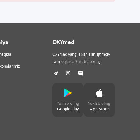
iya
OXYmed
haqida
OXYmed yangilanishlarini ijtimoiy
tarmoqlarda kuzatib boring
ixonalarimiz
Yuklab oling
Yuklab oling
Google Play
App Store