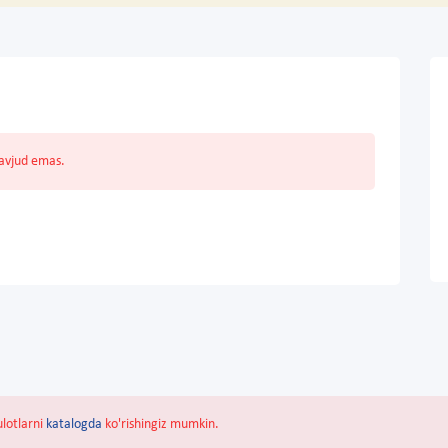
mavjud emas.
ulotlarni
katalogda
ko'rishingiz mumkin.