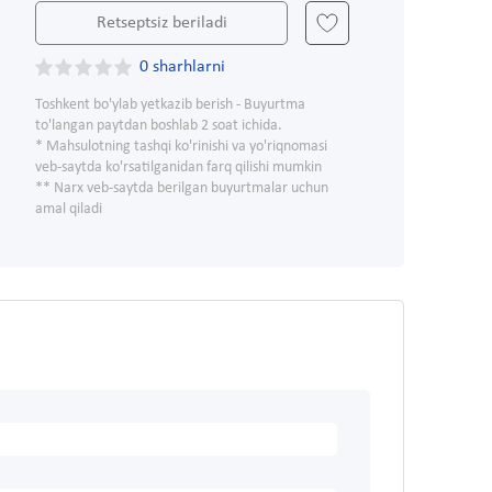
Retseptsiz beriladi
0 sharhlarni
Toshkent bo'ylab yetkazib berish - Buyurtma
to'langan paytdan boshlab 2 soat ichida.
* Mahsulotning tashqi ko'rinishi va yo'riqnomasi
veb-saytda ko'rsatilganidan farq qilishi mumkin
** Narx veb-saytda berilgan buyurtmalar uchun
amal qiladi
l