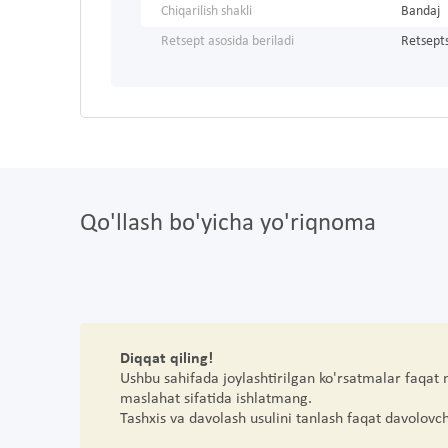
Chiqarilish shakli
Bandaj
Retsept asosida beriladi
Retsepts
Qo'llash bo'yicha yo'riqnoma
Diqqat qiling!
Ushbu sahifada joylashtirilgan ko'rsatmalar faqat
maslahat sifatida ishlatmang.
Tashxis va davolash usulini tanlash faqat davolovc