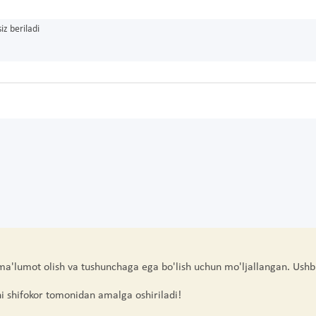
iz beriladi
 ma'lumot olish va tushunchaga ega bo'lish uchun mo'ljallangan. Ushb
hi shifokor tomonidan amalga oshiriladi!