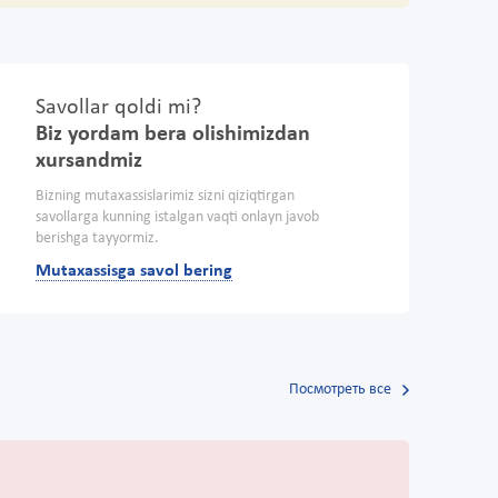
Savollar qoldi mi?
Biz yordam bera olishimizdan
xursandmiz
Bizning mutaxassislarimiz sizni qiziqtirgan
savollarga kunning istalgan vaqti onlayn javob
berishga tayyormiz.
Mutaxassisga savol bering
Посмотреть все