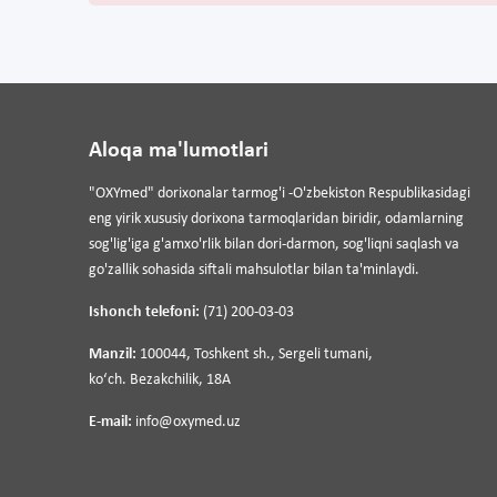
Aloqa ma'lumotlari
"OXYmed" dorixonalar tarmog'i -O'zbekiston Respublikasidagi
eng yirik xususiy dorixona tarmoqlaridan biridir, odamlarning
sog'lig'iga g'amxo'rlik bilan dori-darmon, sog'liqni saqlash va
go'zallik sohasida siftali mahsulotlar bilan ta'minlaydi.
Ishonch telefoni:
(71) 200-03-03
Manzil:
100044, Toshkent sh., Sergeli tumani,
koʻch. Bezakchilik, 18A
E-mail:
info@oxymed.uz