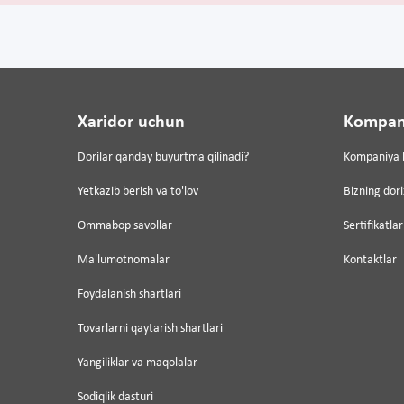
Xaridor uchun
Kompan
Dorilar qanday buyurtma qilinadi?
Kompaniya 
Yetkazib berish va to'lov
Bizning dor
Ommabop savollar
Sertifikatlar
Ma'lumotnomalar
Kontaktlar
Foydalanish shartlari
Tovarlarni qaytarish shartlari
Yangiliklar va maqolalar
Sodiqlik dasturi