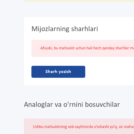
Mijozlarning sharhlari
Afsuski, bu mahsulot uchun hali hech qanday sharhlar 
Sharh yozish
Analoglar va o'rnini bosuvchilar
Ushbu mahsulotning veb-saytimizda o'xshashi yo'q, siz mahs