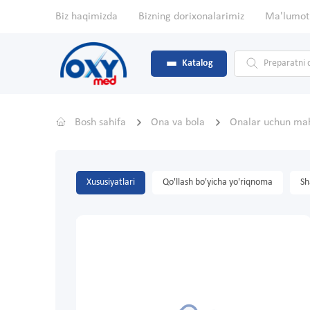
Biz haqimizda
Bizning dorixonalarimiz
Ma'lumot
Katalog
Bosh sahifa
Ona va bola
Onalar uchun mah
Xususiyatlari
Qo'llash bo'yicha yo'riqnoma
Sh