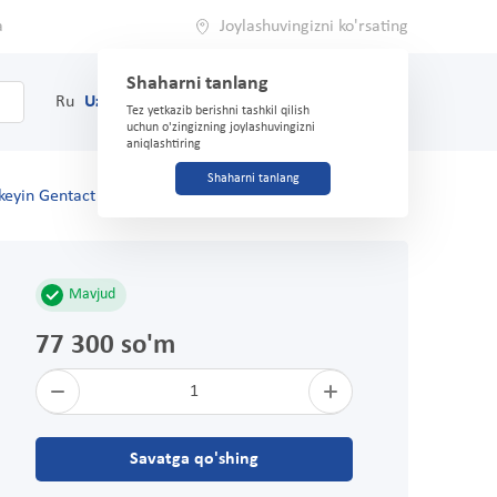
a
Joylashuvingizni ko'rsating
Shaharni tanlang
0
Savat
Ru
Uz
(71) 200-03-03
Tez yetkazib berishni tashkil qilish
uchun o'zingizning joylashuvingizni
aniqlashtiring
Shaharni tanlang
keyin Gentact o'lchami XXL
Mavjud
77 300 so'm
1
Savatga qo'shing