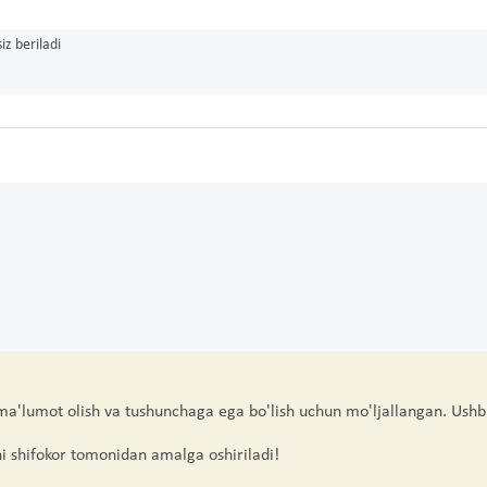
iz beriladi
 ma'lumot olish va tushunchaga ega bo'lish uchun mo'ljallangan. Ushb
hi shifokor tomonidan amalga oshiriladi!