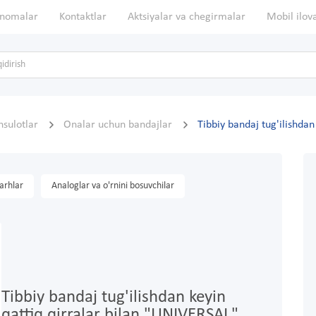
nomalar
Kontaktlar
Aktsiyalar va chegirmalar
Mobil ilov
sulotlar
Onalar uchun bandajlar
Tibbiy bandaj tug'ilishda
arhlar
Analoglar va o'rnini bosuvchilar
Tibbiy bandaj tug'ilishdan keyin
qattiq qirralar bilan "UNIVERSAL"