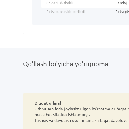
Chiqarilish shakli
Bandaj
Retsept asosida beriladi
Retsepts
Qo'llash bo'yicha yo'riqnoma
Diqqat qiling!
Ushbu sahifada joylashtirilgan ko'rsatmalar faqat
maslahat sifatida ishlatmang.
Tashxis va davolash usulini tanlash faqat davolovc