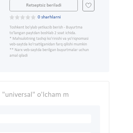
Retseptsiz beriladi
0 sharhlarni
Toshkent bo'ylab yetkazib berish - Buyurtma
to'langan paytdan boshlab 2 soat ichida.
* Mahsulotning tashqi ko'rinishi va yo'riqnomasi
veb-saytda ko'rsatilganidan farq qilishi mumkin
** Narx veb-saytda berilgan buyurtmalar uchun
amal qiladi
an "universal" o'lcham m