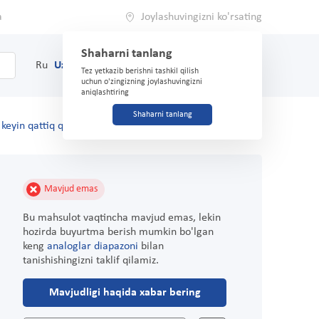
a
Joylashuvingizni ko'rsating
Shaharni tanlang
0
Savat
Ru
Uz
(71) 200-03-03
Tez yetkazib berishni tashkil qilish
uchun o'zingizning joylashuvingizni
aniqlashtiring
Shaharni tanlang
n keyin qattiq qirralar bilan "UNIVERSAL" o'lcham M
Mavjud emas
Bu mahsulot vaqtincha mavjud emas, lekin
hozirda buyurtma berish mumkin bo'lgan
keng
analoglar diapazoni
bilan
tanishishingizni taklif qilamiz.
Mavjudligi haqida xabar bering