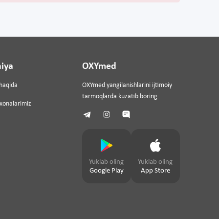
iya
OXYmed
haqida
OXYmed yangilanishlarini ijtimoiy
tarmoqlarda kuzatib boring
ixonalarimiz
Yuklab oling
Yuklab oling
Google Play
App Store