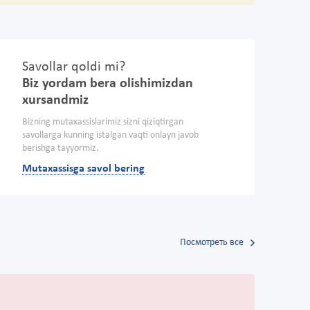
Savollar qoldi mi?
Biz yordam bera olishimizdan
xursandmiz
Bizning mutaxassislarimiz sizni qiziqtirgan
savollarga kunning istalgan vaqti onlayn javob
berishga tayyormiz.
Mutaxassisga savol bering
Посмотреть все