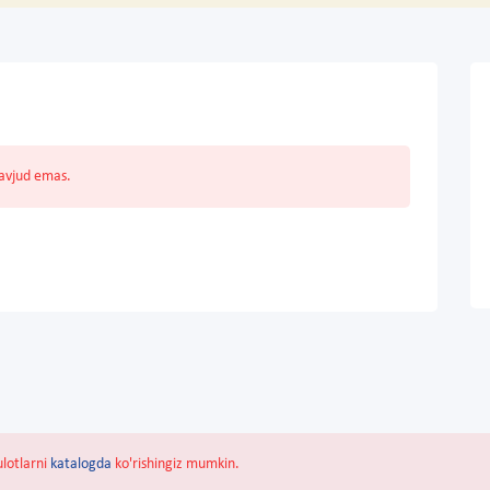
mavjud emas.
ulotlarni
katalogda
ko'rishingiz mumkin.