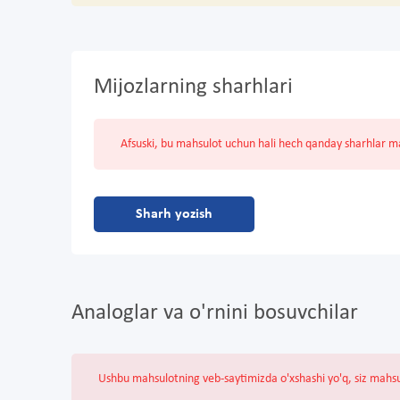
Mijozlarning sharhlari
Afsuski, bu mahsulot uchun hali hech qanday sharhlar 
Sharh yozish
Analoglar va o'rnini bosuvchilar
Ushbu mahsulotning veb-saytimizda o'xshashi yo'q, siz mahs