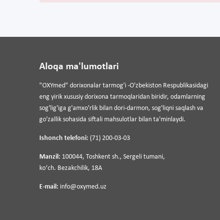
Aloqa ma'lumotlari
"OXYmed" dorixonalar tarmog'i -O'zbekiston Respublikasidagi
eng yirik xususiy dorixona tarmoqlaridan biridir, odamlarning
sog'lig'iga g'amxo'rlik bilan dori-darmon, sog'liqni saqlash va
go'zallik sohasida siftali mahsulotlar bilan ta'minlaydi.
Ishonch telefoni:
(71) 200-03-03
Manzil:
100044, Toshkent sh., Sergeli tumani,
koʻch. Bezakchilik, 18A
E-mail:
info@oxymed.uz