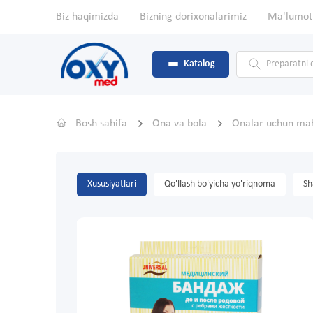
Biz haqimizda
Bizning dorixonalarimiz
Ma'lumot
Katalog
Bosh sahifa
Ona va bola
Onalar uchun mah
Xususiyatlari
Qo'llash bo'yicha yo'riqnoma
Sh