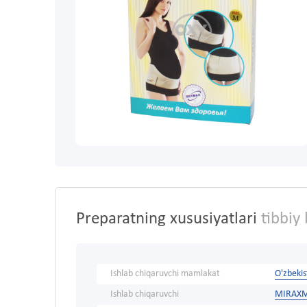
Preparatning xususiyatlari
tibbiy 
Ishlab chiqaruvchi mamlakat
O'zbeki
Ishlab chiqaruvchi
MIRAX