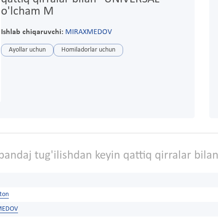
o'lcham M
Ishlab chiqaruvchi:
MIRAXMEDOV
Ayollar uchun
Homiladorlar uchun
bandaj tug'ilishdan keyin qattiq qirralar bil
ston
MEDOV