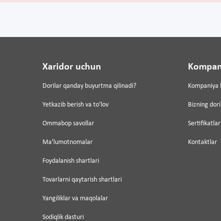
Xaridor uchun
Kompan
Dorilar qanday buyurtma qilinadi?
Kompaniya 
Yetkazib berish va to'lov
Bizning dor
Ommabop savollar
Sertifikatlar
Ma'lumotnomalar
Kontaktlar
Foydalanish shartlari
Tovarlarni qaytarish shartlari
Yangiliklar va maqolalar
Sodiqlik dasturi