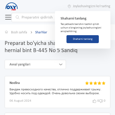
Joylashuvingizni ko'rsating
Shaharni tanlang
Tez yetkazib berishni tashkil qilish
uchun o'zingizning joylashuvingizni
aniqlashtiring
Bosh sahifa
Sharhlar
Shaharni tanlang
Preparat bo'yicha sharhlar Qorin devoridagi
hernial bint B-445 No 5 Sandiq
Avval yangilari
Nodira
Бандаж превосходного качества, отлично поддерживает грыжу.
Удобно носить под одеждой. Очень довольна своим выбором.
06 August 2024
0
0