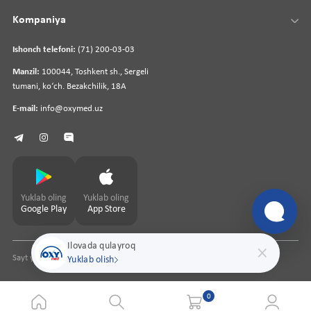
Kompaniya
Ishonch telefoni:
(71) 200-03-03
Manzil:
100044, Toshkent sh., Sergeli
tumani, koʻch. Bezakchilik, 18A
E-mail:
info@oxymed.uz
Yuklab oling
Yuklab oling
Google Play
App Store
Ilovada qulayroq
Sayt yaratuvchi
pharmit.uz
Yuklab olish
0