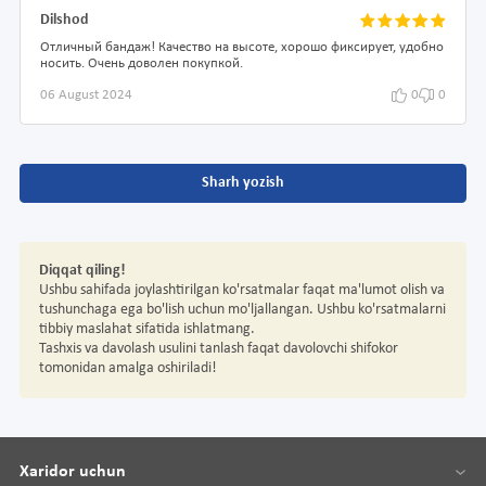
Dilshod
Отличный бандаж! Качество на высоте, хорошо фиксирует, удобно
носить. Очень доволен покупкой.
06 August 2024
0
0
Sharh yozish
Diqqat qiling!
Ushbu sahifada joylashtirilgan ko'rsatmalar faqat ma'lumot olish va
tushunchaga ega bo'lish uchun mo'ljallangan. Ushbu ko'rsatmalarni
tibbiy maslahat sifatida ishlatmang.
Tashxis va davolash usulini tanlash faqat davolovchi shifokor
tomonidan amalga oshiriladi!
Xaridor uchun