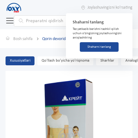
Joylashuvingizni ko'rsating
Shaharni tanlang
Tez yetkazib berishni tashkil qilish
uchun o'zingizning joylashuvingizni
aniqlashtiring
Bosh sahifa
Qorin devoridagi hernial bint B-445 No 4 Sandiq
Shaharni tanlang
Xususiyatlari
Qo'llash bo'yicha yo'riqnoma
Sharhlar
Analogl