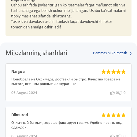
Ushbu sahifada joylashtirilgan ko'rsatmalar faqat ma'lumot olish va
tushunchaga ega bo'lish uchun mo'ljallangan. Ushbu ko'rsatmalarni
tibbiy maslahat sifatida ishlatmang.
Tashxis va davolash usulini tanlash faqat davolovchi shifokor
tomonidan amalga oshiriladi!
Mijozlarning sharhlari
Hammasini ko'rsatish
Nargiza
Приобрела на Оксимеде, доставили быстро. Качество товара на
высоте, все швы ровные и аккуратные.
06 August 2024
0
0
Dilmurod
Отличный бандаж, хорошо фиксирует грыжу. Удобно носить под
одеждой.
06 August 2024
0
0