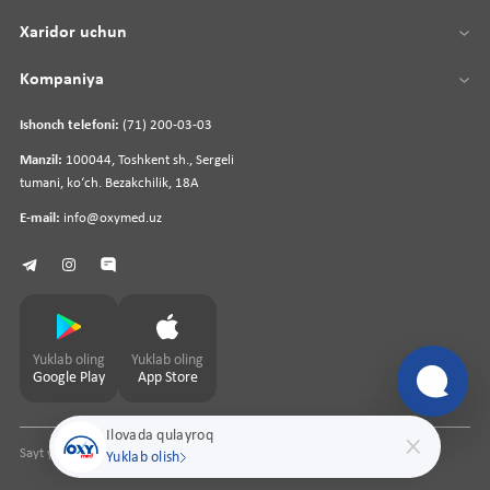
Xaridor uchun
Kompaniya
Ishonch telefoni:
(71) 200-03-03
Manzil:
100044, Toshkent sh., Sergeli
tumani, koʻch. Bezakchilik, 18A
E-mail:
info@oxymed.uz
Yuklab oling
Yuklab oling
Google Play
App Store
Ilovada qulayroq
Sayt yaratuvchi
pharmit.uz
Yuklab olish