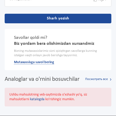
Sharh yozish
Savollar qoldi mi?
Biz yordam bera olishimizdan xursandmiz
Bizning mutaxassislarimiz sizni qiziqtirgan savollarga kunning
istalgan vaqti onlayn javob berishga tayyormiz.
Mutaxassisga savol bering
Analoglar va o'rnini bosuvchilar
Посмотреть все
Ushbu mahsulotning veb-saytimizda o'xshashi yo'q, siz
mahsulotlarni
katalogda
ko'rishingiz mumkin.