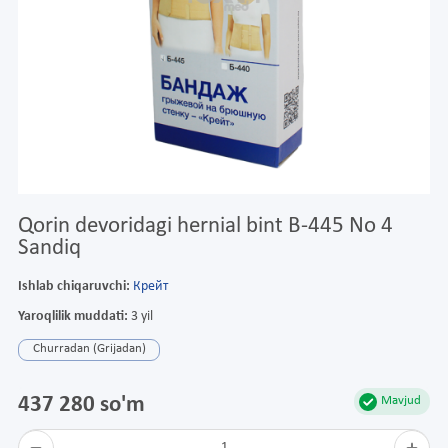
Qorin devoridagi hernial bint B-445 No 4
Sandiq
Ishlab chiqaruvchi:
Крейт
Yaroqlilik muddati:
3 yil
Churradan (Grijadan)
437 280 so'm
Mavjud
1