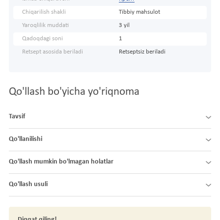
Chiqarilish shakli
Tibbiy mahsulot
Yaroqlilik muddati
3 yil
Qadoqdagi soni
1
Retsept asosida beriladi
Retseptsiz beriladi
Qo'llash bo'yicha yo'riqnoma
Tavsif
Qo'llanilishi
Qo'llash mumkin bo'lmagan holatlar
Qo'llash usuli
Diqqat qiling!