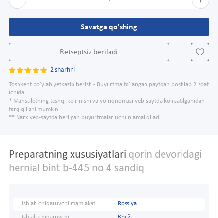
Savatga qo'shing
Retseptsiz beriladi
2 sharhni
Toshkent bo'ylab yetkazib berish - Buyurtma to'langan paytdan boshlab 2 soat
ichida.
* Mahsulotning tashqi ko'rinishi va yo'riqnomasi veb-saytda ko'rsatilganidan
farq qilishi mumkin
** Narx veb-saytda berilgan buyurtmalar uchun amal qiladi
Preparatning xususiyatlari
qorin devoridagi
hernial bint b-445 no 4 sandiq
Ishlab chiqaruvchi mamlakat
Rossiya
Ishlab chiqaruvchi
Крейт