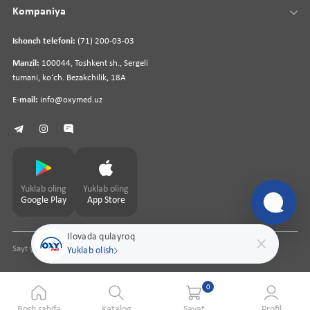
Kompaniya
Ishonch telefoni:
(71) 200-03-03
Manzil:
100044, Toshkent sh., Sergeli
tumani, koʻch. Bezakchilik, 18A
E-mail:
info@oxymed.uz
Yuklab oling
Yuklab oling
Google Play
App Store
Ilovada qulayroq
Sayt yaratuvchi
pharmit.uz
Yuklab olish
0
Bosh sahifa
Katalog
Savat
Profil