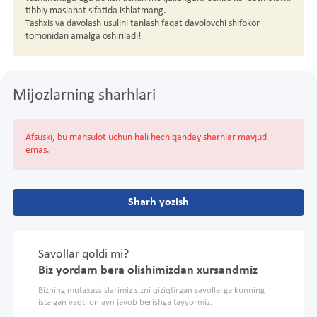
tibbiy maslahat sifatida ishlatmang.
Tashxis va davolash usulini tanlash faqat davolovchi shifokor
tomonidan amalga oshiriladi!
Mijozlarning sharhlari
Afsuski, bu mahsulot uchun hali hech qanday sharhlar mavjud
emas.
Sharh yozish
Savollar qoldi mi?
Biz yordam bera olishimizdan xursandmiz
Bizning mutaxassislarimiz sizni qiziqtirgan savollarga kunning
istalgan vaqti onlayn javob berishga tayyormiz.