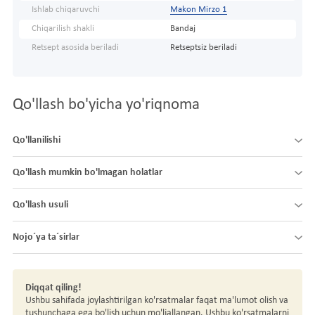
Ishlab chiqaruvchi
Makon Mirzo 1
Chiqarilish shakli
Bandaj
Retsept asosida beriladi
Retseptsiz beriladi
Qo'llash bo'yicha yo'riqnoma
Qo'llanilishi
Qo'llash mumkin bo'lmagan holatlar
Qo'llash usuli
Nojo´ya ta´sirlar
Diqqat qiling!
Ushbu sahifada joylashtirilgan ko'rsatmalar faqat ma'lumot olish va
tushunchaga ega bo'lish uchun mo'ljallangan. Ushbu ko'rsatmalarni