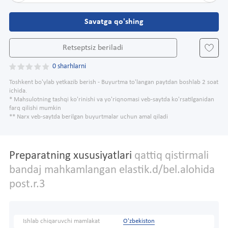
Savatga qo'shing
Retseptsiz beriladi
0 sharhlarni
Toshkent bo'ylab yetkazib berish - Buyurtma to'langan paytdan boshlab 2 soat
ichida.
* Mahsulotning tashqi ko'rinishi va yo'riqnomasi veb-saytda ko'rsatilganidan
farq qilishi mumkin
** Narx veb-saytda berilgan buyurtmalar uchun amal qiladi
Preparatning xususiyatlari
qattiq qistirmali
bandaj mahkamlangan elastik.d/bel.alohida
post.r.3
Ishlab chiqaruvchi mamlakat
O'zbekiston