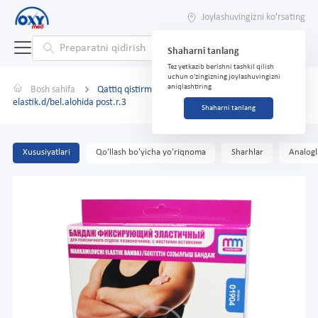
Joylashuvingizni ko'rsating
Shaharni tanlang
Tez yetkazib berishni tashkil qilish
uchun o'zingizning joylashuvingizni
aniqlashtiring
Bosh sahifa
Qattiq qistirmali bandaj mahkamlangan
elastik.d/bel.alohida post.r.3
Shaharni tanlang
Xususiyatlari
Qo'llash bo'yicha yo'riqnoma
Sharhlar
Analogl