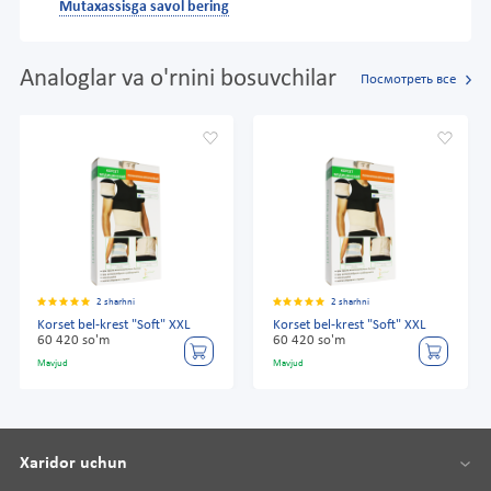
Mutaxassisga savol bering
Analoglar va o'rnini bosuvchilar
Посмотреть все
2 sharhni
2 sharhni
Korset bel-krest "Soft" XXL
Korset bel-krest "Soft" XXL
60 420 so'm
60 420 so'm
Mavjud
Mavjud
Xaridor uchun