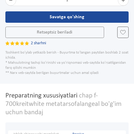
1
Savatga qo'shing
Retseptsiz beriladi
2 sharhni
Toshkent bo'ylab yetkazib berish - Buyurtma to'langan paytdan boshlab 2 soat
ichida.
* Mahsulotning tashqi ko'rinishi va yo'riqnomasi veb-saytda ko'rsatilganidan
farq qilishi mumkin
** Narx veb-saytda berilgan buyurtmalar uchun amal qiladi
Preparatning xususiyatlari
chap f-
700kreitwhite metatarsofalangeal bo'g'im
uchun bandaj