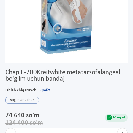
Chap F-700Kreitwhite metatarsofalangeal
bo'g'im uchun bandaj
Ishlab chiqaruvchi:
Крейт
Bog'inlar uchun
74 640 so'm
Mavjud
124 400 so'm