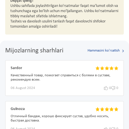
Diqqat qiling!
Ushbu sahifada joylashtirilgan ko'rsatmalar faqat ma'lumot olish va
tushunchaga ega bo'lish uchun mo'ljallangan. Ushbu ko'rsatmalarni
tibbiy maslahat sifatida ishlatmang.
Tashxis va davolash usulini tanlash faqat davolovchi shifokor
tomonidan amalga oshiriladi!
Mijozlarning sharhlari
Hammasini ko'rsatish
Sardor
Качественный товар, помогает справиться с болями в суставе,
рекомендую всем.
06 August 2024
0
0
Gulnoza
Отличный бандаж, хорошо фиксирует сустав, удобно носить,
быстрая доставка.