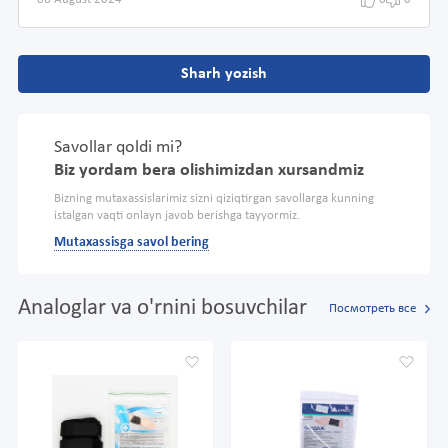
06 August 2024
0
0
Sharh yozish
Savollar qoldi mi?
Biz yordam bera olishimizdan xursandmiz
Bizning mutaxassislarimiz sizni qiziqtirgan savollarga kunning
istalgan vaqti onlayn javob berishga tayyormiz.
Mutaxassisga savol bering
Analoglar va o'rnini bosuvchilar
Посмотреть все