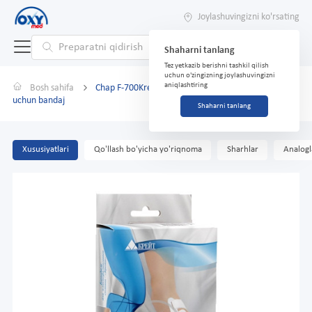
Joylashuvingizni ko'rsating
Shaharni tanlang
Tez yetkazib berishni tashkil qilish
uchun o'zingizning joylashuvingizni
aniqlashtiring
Bosh sahifa
Chap F-700Kreitwhite metatarsofalangeal bo'g'im
uchun bandaj
Shaharni tanlang
Xususiyatlari
Qo'llash bo'yicha yo'riqnoma
Sharhlar
Analogl