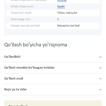
Ishlab chiqaruvchi mamlakat
Rossiya
Ishlab chiqaruvchi
Крейт
Chiqarilish shakli
Tibbiy mahsulot
Qadoqdagi soni
1
Retsept asosida beriladi
Retseptsiz beriladi
Qo'llash bo'yicha yo'riqnoma
Qo'llanilishi
Qo'llash mumkin bo'lmagan holatlar
Qo'llash usuli
Nojo´ya ta´sirlar