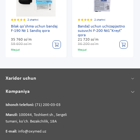
2 sharhni
2 sharhni
Bilak qo'shma uchun bandaj
Bandaž uchun uchizapjastno
F-190 № 1 Sandiq qora
suzuvchi F-200 №1"Kreyt"
qora
35 760 so'm
21 720 so'm
59 600 so'm
36 200 so'm
Mavjud
Mavjud
Xaridor uchun
Kompaniya
Ishonch telefoni:
(71) 200-03-03
Manzil:
100044, Toshkent sh., Sergeli
tumani, koʻch. Bezakchilik, 18A
E-mail:
info@oxymed.uz