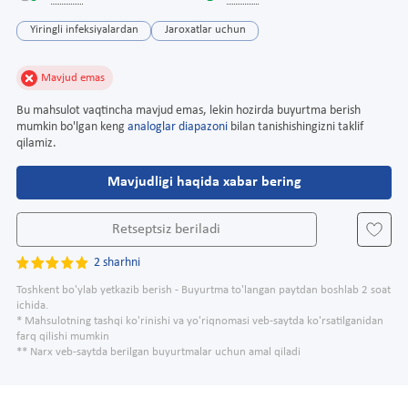
Yiringli infeksiyalardan
Jaroxatlar uchun
Mavjud emas
Bu mahsulot vaqtincha mavjud emas, lekin hozirda buyurtma berish
mumkin bo'lgan keng
analoglar diapazoni
bilan tanishishingizni taklif
qilamiz.
Mavjudligi haqida xabar bering
Retseptsiz beriladi
2 sharhni
Toshkent bo'ylab yetkazib berish - Buyurtma to'langan paytdan boshlab 2 soat
ichida.
* Mahsulotning tashqi ko'rinishi va yo'riqnomasi veb-saytda ko'rsatilganidan
farq qilishi mumkin
** Narx veb-saytda berilgan buyurtmalar uchun amal qiladi