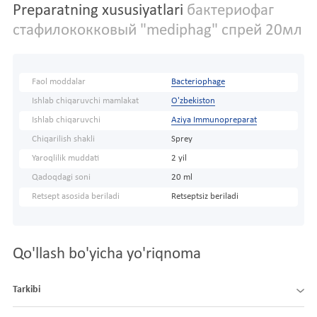
Preparatning xususiyatlari
бактериофаг
стафилококковый "mediphag" спрей 20мл
Faol moddalar
Bacteriophage
Ishlab chiqaruvchi mamlakat
O'zbekiston
Ishlab chiqaruvchi
Aziya Immunopreparat
Chiqarilish shakli
Sprey
Yaroqlilik muddati
2 yil
Qadoqdagi soni
20 ml
Retsept asosida beriladi
Retseptsiz beriladi
Qo'llash bo'yicha yo'riqnoma
Tarkibi