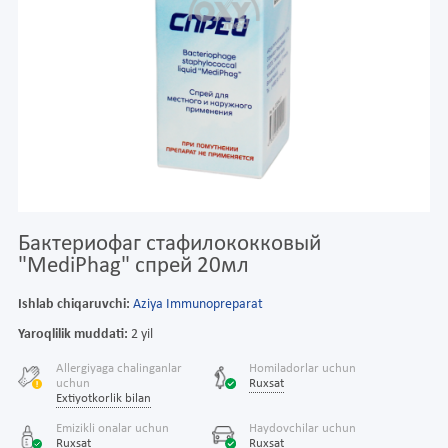
Бактериофаг стафилококковый
"MediPhag" спрей 20мл
Ishlab chiqaruvchi:
Aziya Immunopreparat
Yaroqlilik muddati:
2 yil
Allergiyaga chalinganlar
Homiladorlar uchun
uchun
Ruxsat
Extiyotkorlik bilan
Emizikli onalar uchun
Haydovchilar uchun
Ruxsat
Ruxsat