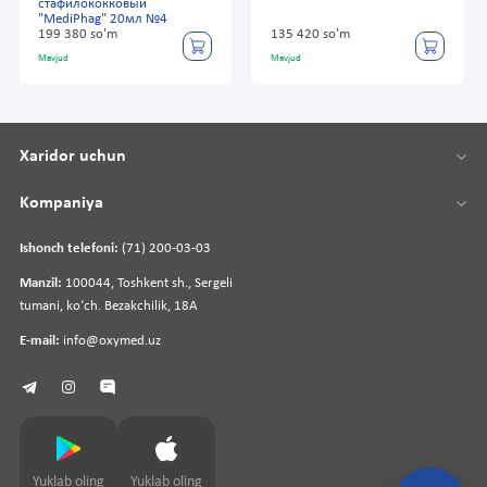
стафилококковый
"MediPhag" 20мл №4
199 380 so'm
135 420 so'm
Mavjud
Mavjud
Xaridor uchun
Kompaniya
Ishonch telefoni:
(71) 200-03-03
Manzil:
100044, Toshkent sh., Sergeli
tumani, koʻch. Bezakchilik, 18A
E-mail:
info@oxymed.uz
Yuklab oling
Yuklab oling