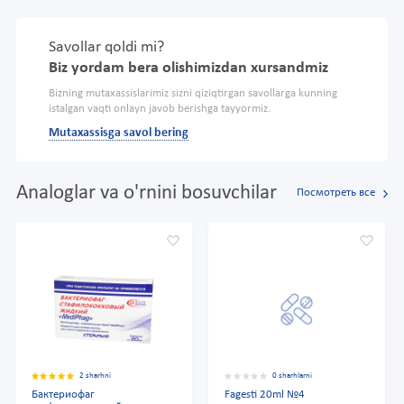
Savollar qoldi mi?
Biz yordam bera olishimizdan xursandmiz
Bizning mutaxassislarimiz sizni qiziqtirgan savollarga kunning
istalgan vaqti onlayn javob berishga tayyormiz.
Mutaxassisga savol bering
Analoglar va o'rnini bosuvchilar
Посмотреть все
2 sharhni
0 sharhlarni
Бактериофаг
Fagesti 20ml №4