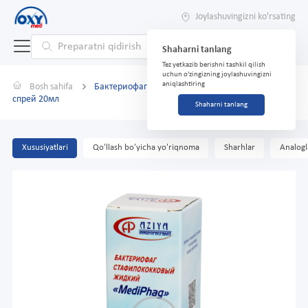
Joylashuvingizni ko'rsating
Shaharni tanlang
Tez yetkazib berishni tashkil qilish
uchun o'zingizning joylashuvingizni
aniqlashtiring
Bosh sahifa
Бактериофаг стафилококковый "MediPhag"
спрей 20мл
Shaharni tanlang
Xususiyatlari
Qo'llash bo'yicha yo'riqnoma
Sharhlar
Analogl