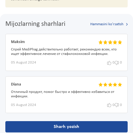
Mijozlarning sharhlari
Hammasini ko'rsatish
Maksim
Спрей MediPhag действительно работает, рекомендую всем, кто
ищет эффективное лечение от стафилококковой инфекции.
05 August 2024
0
0
Diana
Отличный продукт, помог быстро и эффективно избавиться от
инфекции.
05 August 2024
0
0
Sharh yozish