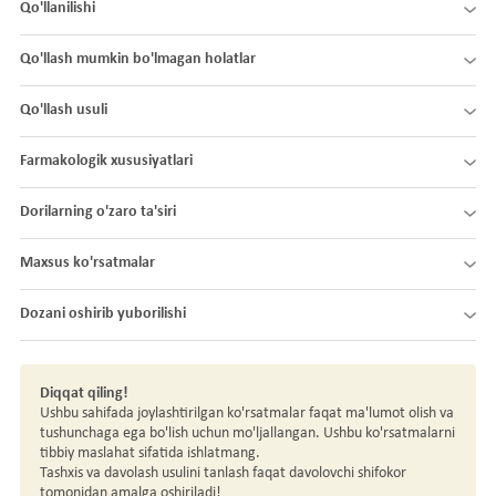
Qo'llanilishi
Qo'llash mumkin bo'lmagan holatlar
Qo'llash usuli
Farmakologik xususiyatlari
Dorilarning o'zaro ta'siri
Maxsus ko'rsatmalar
Dozani oshirib yuborilishi
Diqqat qiling!
Ushbu sahifada joylashtirilgan ko'rsatmalar faqat ma'lumot olish va
tushunchaga ega bo'lish uchun mo'ljallangan. Ushbu ko'rsatmalarni
tibbiy maslahat sifatida ishlatmang.
Tashxis va davolash usulini tanlash faqat davolovchi shifokor
tomonidan amalga oshiriladi!