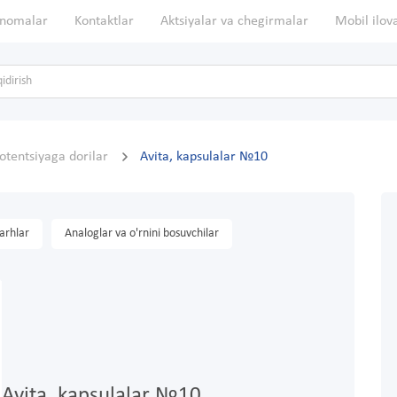
nomalar
Kontaktlar
Aktsiyalar va chegirmalar
Mobil ilov
otentsiyaga dorilar
Avita, kapsulalar №10
arhlar
Analoglar va o'rnini bosuvchilar
Avita, kapsulalar №10