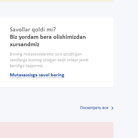
Savollar qoldi mi?
Biz yordam bera olishimizdan
xursandmiz
Bizning mutaxassislarimiz sizni qiziqtirgan
savollarga kunning istalgan vaqti onlayn javob
berishga tayyormiz.
Mutaxassisga savol bering
Посмотреть все