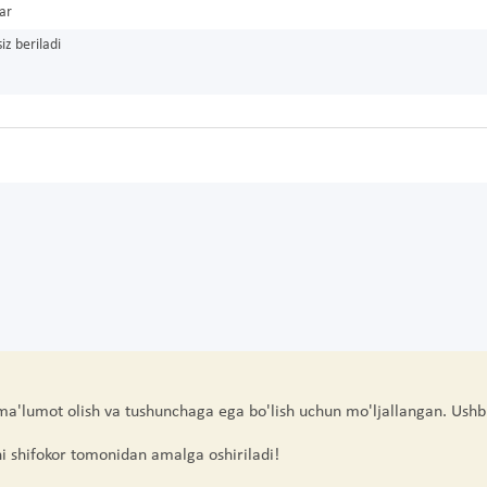
ar
iz beriladi
 ma'lumot olish va tushunchaga ega bo'lish uchun mo'ljallangan. Ushb
hi shifokor tomonidan amalga oshiriladi!