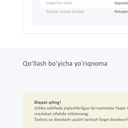
Chiqarilish shakli
Kapsulal
Retsept asosida beriladi
Retsepts
Qo'llash bo'yicha yo'riqnoma
Diqqat qiling!
Ushbu sahifada joylashtirilgan ko'rsatmalar faqat
maslahat sifatida ishlatmang.
Tashxis va davolash usulini tanlash faqat davolovc