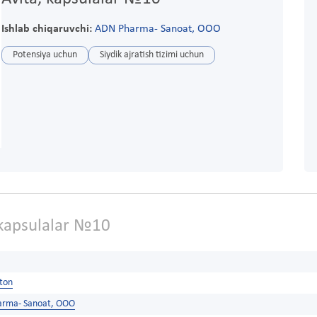
Ishlab chiqaruvchi:
ADN Pharma- Sanoat, OOO
Potensiya uchun
Siydik ajratish tizimi uchun
 kapsulalar №10
ston
rma- Sanoat, OOO