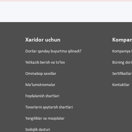
Xaridor uchun
Kompan
Dorilar qanday buyurtma qilinadi?
Kompaniya 
Yetkazib berish va to'lov
Bizning dor
Ommabop savollar
Sertifikatlar
Ma'lumotnomalar
Kontaktlar
Foydalanish shartlari
Tovarlarni qaytarish shartlari
Yangiliklar va maqolalar
Sodiqlik dasturi