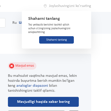
a
Joylashuvingizni ko'rsating
Shaharni tanlang
0
Savat
Ru
Uz
(71) 200-03-03
Tez yetkazib berishni tashkil qilish
uchun o'zingizning joylashuvingizni
aniqlashtiring
Shaharni tanlang
Mavjud emas
Bu mahsulot vaqtincha mavjud emas, lekin
hozirda buyurtma berish mumkin bo'lgan
keng
analoglar diapazoni
bilan
tanishishingizni taklif qilamiz.
Mavjudligi haqida xabar bering