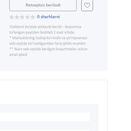
Retseptsiz beriladi
0 sharhlarni
Toshkent bo'ylab yetkazib berish - Buyurtma
to'langan paytdan boshlab 2 soat ichida.
* Mahsulotning tashqi ko'rinishi va yo'riqnomasi
veb-saytda ko'rsatilganidan farq qilishi mumkin
** Narx veb-saytda berilgan buyurtmalar uchun
amal qiladi