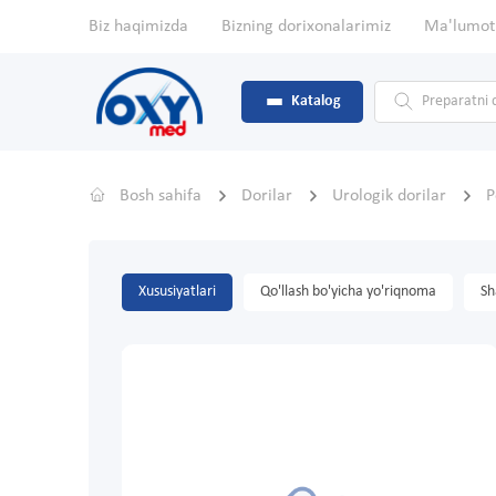
Biz haqimizda
Bizning dorixonalarimiz
Ma'lumot
Katalog
Bosh sahifa
Dorilar
Urologik dorilar
P
Xususiyatlari
Qo'llash bo'yicha yo'riqnoma
Sh