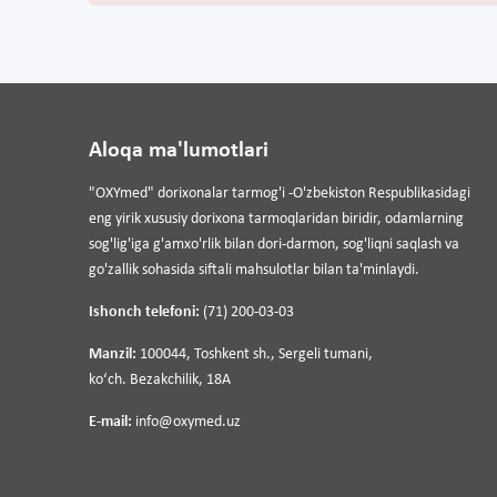
Aloqa ma'lumotlari
"OXYmed" dorixonalar tarmog'i -O'zbekiston Respublikasidagi
eng yirik xususiy dorixona tarmoqlaridan biridir, odamlarning
sog'lig'iga g'amxo'rlik bilan dori-darmon, sog'liqni saqlash va
go'zallik sohasida siftali mahsulotlar bilan ta'minlaydi.
Ishonch telefoni:
(71) 200-03-03
Manzil:
100044, Toshkent sh., Sergeli tumani,
koʻch. Bezakchilik, 18A
E-mail:
info@oxymed.uz