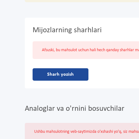
Mijozlarning sharhlari
Afsuski, bu mahsulot uchun hali hech qanday sharhlar 
Sharh yozish
Analoglar va o'rnini bosuvchilar
Ushbu mahsulotning veb-saytimizda o'xshashi yo'q, siz mahs