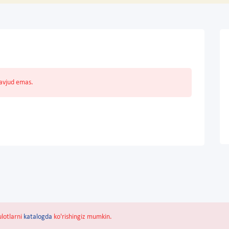
mavjud emas.
ulotlarni
katalogda
ko'rishingiz mumkin.