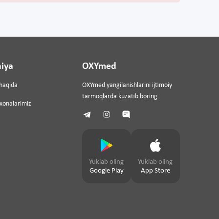
iya
OXYmed
haqida
OXYmed yangilanishlarini ijtimoiy
tarmoqlarda kuzatib boring
ixonalarimiz
Yuklab oling
Yuklab oling
Google Play
App Store