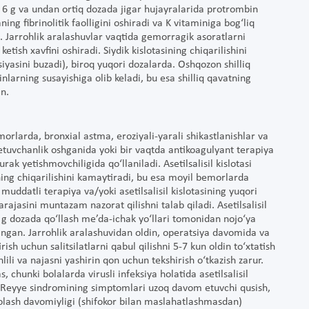
ik 6 g va undan ortiq dozada jigar hujayralarida protrombin
ing fibrinolitik faolligini oshiradi va K vitaminiga bog‘liq
adi. Jarrohlik aralashuvlar vaqtida gemorragik asoratlarni
etish xavfini oshiradi. Siydik kislotasining chiqarilishini
siyasini buzadi), biroq yuqori dozalarda. Oshqozon shilliq
larning susayishiga olib keladi, bu esa shilliq qavatning
in.
emorlarda, bronxial astma, eroziyali-yarali shikastlanishlar va
etuvchanlik oshganida yoki bir vaqtda antikoagulyant terapiya
k yetishmovchiligida qo‘llaniladi. Asetilsalisil kislotasi
ing chiqarilishini kamaytiradi, bu esa moyil bemorlarda
uddatli terapiya va/yoki asetilsalisil kislotasining yuqori
rajasini muntazam nazorat qilishni talab qiladi. Asetilsalisil
5-8 g dozada qo‘llash me’da-ichak yo‘llari tomonidan nojo‘ya
langan. Jarrohlik aralashuvidan oldin, operatsiya davomida va
h uchun salitsilatlarni qabul qilishni 5-7 kun oldin to‘xtatish
i va najasni yashirin qon uchun tekshirish o‘tkazish zarur.
, chunki bolalarda virusli infeksiya holatida asetilsalisil
di. Reyye sindromining simptomlari uzoq davom etuvchi qusish,
avolash davomiyligi (shifokor bilan maslahatlashmasdan)