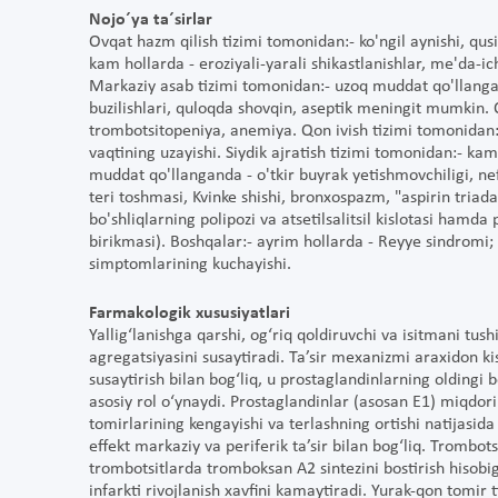
Nojo´ya ta´sirlar
Ovqat hazm qilish tizimi tomonidan:- ko'ngil aynishi, qus
kam hollarda - eroziyali-yarali shikastlanishlar, me'da-ich
Markaziy asab tizimi tomonidan:- uzoq muddat qo'llangand
buzilishlari, quloqda shovqin, aseptik meningit mumkin. 
trombotsitopeniya, anemiya. Qon ivish tizimi tomonidan
vaqtining uzayishi. Siydik ajratish tizimi tomonidan:- ka
muddat qo'llanganda - o'tkir buyrak yetishmovchiligi, ne
teri toshmasi, Kvinke shishi, bronxospazm, "aspirin triad
bo'shliqlarning polipozi va atsetilsalitsil kislotasi hamda
birikmasi). Boshqalar:- ayrim hollarda - Reyye sindromi;
simptomlarining kuchayishi.
Farmakologik xususiyatlari
Yallig‘lanishga qarshi, og‘riq qoldiruvchi va isitmani tush
agregatsiyasini susaytiradi. Ta’sir mexanizmi araxidon k
susaytirish bilan bog‘liq, u prostaglandinlarning oldingi b
asosiy rol o‘ynaydi. Prostaglandinlar (asosan E1) miqdo
tomirlarining kengayishi va terlashning ortishi natijasida
effekt markaziy va periferik ta’sir bilan bog‘liq. Trombots
trombotsitlarda tromboksan A2 sintezini bostirish hisob
infarkti rivojlanish xavfini kamaytiradi. Yurak-qon tomir 