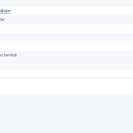
офарм
lar
iz beriladi