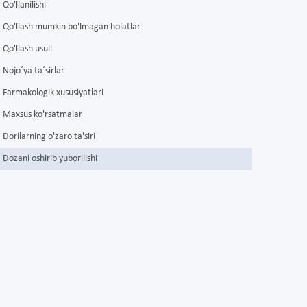
Qo'llanilishi
Qo'llash mumkin bo'lmagan holatlar
Qo'llash usuli
Nojo´ya ta´sirlar
Farmakologik xususiyatlari
Maxsus ko'rsatmalar
Dorilarning o'zaro ta'siri
Dozani oshirib yuborilishi