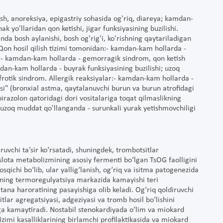
ish, anoreksiya, epigastriy sohasida og'riq, diareya; kamdan-
ak yo'llaridan qon ketishi, jigar funksiyasining buzilishi.
a bosh aylanishi, bosh og'rig'i, ko'rishning qaytariladigan
Qon hosil qilish tizimi tomonidan:- kamdan-kam hollarda -
:- kamdan-kam hollarda - gemorragik sindrom, qon ketish
mdan-kam hollarda - buyrak funksiyasining buzilishi; uzoq
frotik sindrom. Allergik reaksiyalar:- kamdan-kam hollarda -
asi" (bronxial astma, qaytalanuvchi burun va burun atrofidagi
 pirazolon qatoridagi dori vositalariga toqat qilmaslikning
 uzoq muddat qo'llanganda - surunkali yurak yetishmovchiligi
iruvchi ta’sir ko‘rsatadi, shuningdek, trombotsitlar
islota metabolizmining asosiy fermenti bo‘lgan TsOG faolligini
osqichi bo‘lib, ular yallig‘lanish, og‘riq va isitma patogenezida
rining termoregulyatsiya markazida kamayishi teri
 tana haroratining pasayishiga olib keladi. Og‘riq qoldiruvchi
itlar agregatsiyasi, adgeziyasi va tromb hosil bo‘lishini
iga kamaytiradi. Nostabil stenokardiyada o‘lim va miokard
tizimi kasalliklarining birlamchi profilaktikasida va miokard