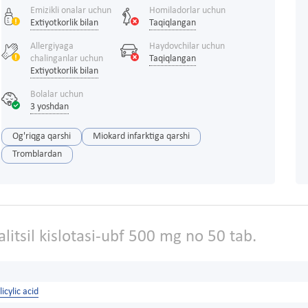
Emizikli onalar uchun
Homiladorlar uchun
Extiyotkorlik bilan
Taqiqlangan
Allergiyaga
Haydovchilar uchun
chalinganlar uchun
Taqiqlangan
Extiyotkorlik bilan
Bolalar uchun
3 yoshdan
Og'riqga qarshi
Miokard infarktiga qarshi
Tromblardan
alitsil kislotasi-ubf 500 mg no 50 tab.
icylic acid