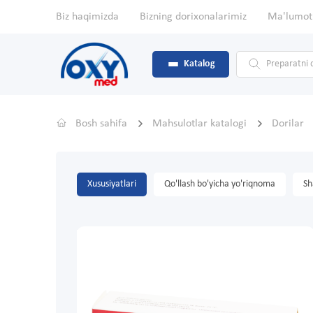
Biz haqimizda
Bizning dorixonalarimiz
Ma'lumot
Katalog
Bosh sahifa
Mahsulotlar katalogi
Dorilar
Xususiyatlari
Qo'llash bo'yicha yo'riqnoma
Sh