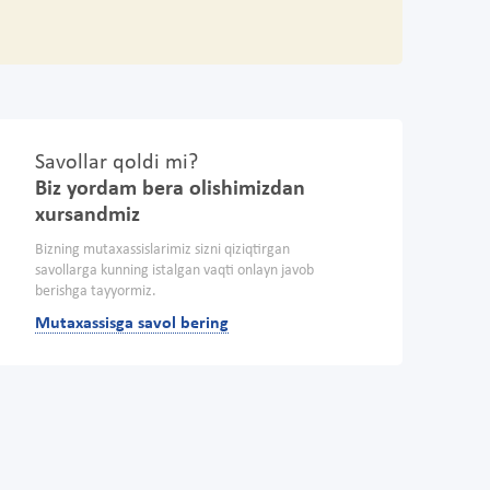
Savollar qoldi mi?
Biz yordam bera olishimizdan
xursandmiz
Bizning mutaxassislarimiz sizni qiziqtirgan
savollarga kunning istalgan vaqti onlayn javob
berishga tayyormiz.
Mutaxassisga savol bering