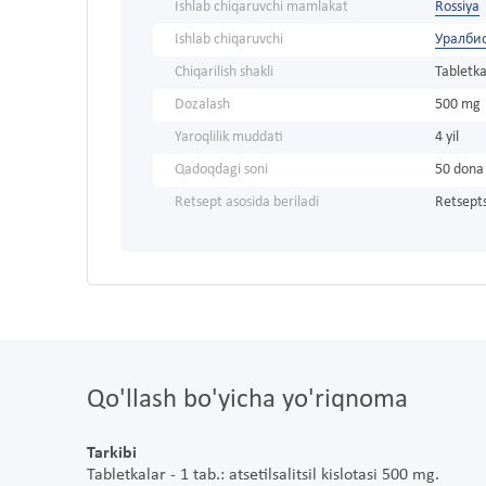
Ishlab chiqaruvchi mamlakat
Rossiya
Ishlab chiqaruvchi
Уралби
Chiqarilish shakli
Tabletka
Dozalash
500 mg
Yaroqlilik muddati
4 yil
Qadoqdagi soni
50 dona
Retsept asosida beriladi
Retsepts
Qo'llash bo'yicha yo'riqnoma
Tarkibi
Tabletkalar - 1 tab.: atsetilsalitsil kislotasi 500 mg.