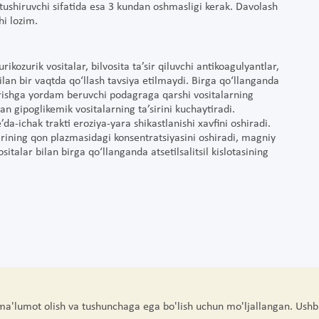
 tushiruvchi sifatida esa 3 kundan oshmasligi kerak. Davolash
hi lozim.
ikozurik vositalar, bilvosita ta’sir qiluvchi antikoagulyantlar,
bilan bir vaqtda qo‘llash tavsiya etilmaydi. Birga qo‘llanganda
hiqarishga yordam beruvchi podagraga qarshi vositalarning
an gipoglikemik vositalarning ta’sirini kuchaytiradi.
da-ichak trakti eroziya-yara shikastlanishi xavfini oshiradi.
tuzlarining qon plazmasidagi konsentratsiyasini oshiradi, magniy
sitalar bilan birga qo‘llanganda atsetilsalitsil kislotasining
 ma'lumot olish va tushunchaga ega bo'lish uchun mo'ljallangan. Ushb