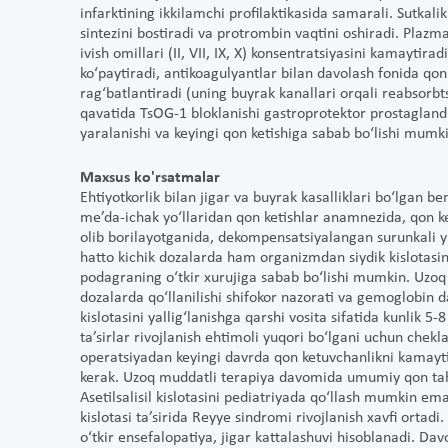
infarktining ikkilamchi profilaktikasida samarali. Sutkal
sintezini bostiradi va protrombin vaqtini oshiradi. Plazman
ivish omillari (II, VII, IX, X) konsentratsiyasini kamaytir
ko‘paytiradi, antikoagulyantlar bilan davolash fonida qon k
rag‘batlantiradi (uning buyrak kanallari orqali reabsorbt
qavatida TsOG-1 bloklanishi gastroprotektor prostaglandin
yaralanishi va keyingi qon ketishiga sabab bo‘lishi mumk
Maxsus ko'rsatmalar
Ehtiyotkorlik bilan jigar va buyrak kasalliklari bo‘lgan b
me’da-ichak yo‘llaridan qon ketishlar anamnezida, qon k
olib borilayotganida, dekompensatsiyalangan surunkali yura
hatto kichik dozalarda ham organizmdan siydik kislotasin
podagraning o‘tkir xurujiga sabab bo‘lishi mumkin. Uzoq m
dozalarda qo‘llanilishi shifokor nazorati va gemoglobin da
kislotasini yallig‘lanishga qarshi vosita sifatida kunlik 
ta’sirlar rivojlanish ehtimoli yuqori bo‘lgani uchun chek
operatsiyadan keyingi davrda qon ketuvchanlikni kamaytiris
kerak. Uzoq muddatli terapiya davomida umumiy qon tahlil
Asetilsalisil kislotasini pediatriyada qo‘llash mumkin emas
kislotasi ta’sirida Reyye sindromi rivojlanish xavfi orta
o‘tkir ensefalopatiya, jigar kattalashuvi hisoblanadi. D