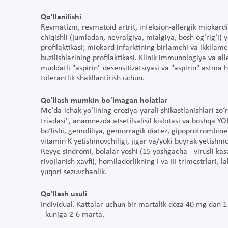
Qo'llanilishi
Revmatizm, revmatoid artrit, infeksion-allergik miokardit; 
chiqishli (jumladan, nevralgiya, mialgiya, bosh og‘rig‘i)
profilaktikasi; miokard infarktining birlamchi va ikkilamc
buzilishlarining profilaktikasi. Klinik immunologiya va a
muddatli "aspirin" desensitizatsiyasi va "aspirin" astm
tolerantlik shakllantirish uchun.
Qo'llash mumkin bo'lmagan holatlar
Me’da-ichak yo‘lining eroziya-yarali shikastlanishlari zo‘
triadasi", anamnezda atsetilsalisil kislotasi va boshqa YO
bo‘lishi, gemofiliya, gemorragik diatez, gipoprotrombine
vitamin K yetishmovchiligi, jigar va/yoki buyrak yetishm
Reyye sindromi, bolalar yoshi (15 yoshgacha - virusli ka
rivojlanish xavfi), homiladorlikning I va III trimestrlari, la
yuqori sezuvchanlik.
Qo'llash usuli
Individual. Kattalar uchun bir martalik doza 40 mg dan 1
- kuniga 2-6 marta.