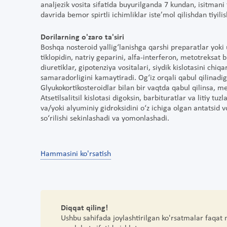
analjezik vosita sifatida buyurilganda 7 kundan, isitmani
davrida bemor spirtli ichimliklar iste’mol qilishdan tiyilis
Dorilarning o'zaro ta'siri
Boshqa nosteroid yallig‘lanishga qarshi preparatlar yoki ur
tiklopidin, natriy geparini, alfa-interferon, metotreksat 
diuretiklar, gipotenziya vositalari, siydik kislotasini c
samaradorligini kamaytiradi. Og‘iz orqali qabul qilinadig
Glyukokortikosteroidlar bilan bir vaqtda qabul qilinsa, me’
Atsetilsalitsil kislotasi digoksin, barbituratlar va litiy 
va/yoki alyuminiy gidroksidini o‘z ichiga olgan antatsid vo
so‘rilishi sekinlashadi va yomonlashadi.
Hammasini ko'rsatish
Diqqat qiling!
Ushbu sahifada joylashtirilgan ko'rsatmalar faqat