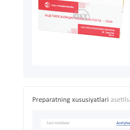
Preparatning xususiyatlari
asetils
Faol moddalar
Acetylsal