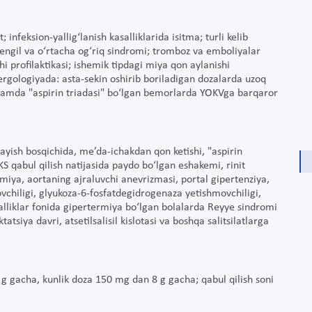
infeksion-yallig‘lanish kasalliklarida isitma; turli kelib
 yengil va o‘rtacha og‘riq sindromi; tromboz va emboliyalar
hi profilaktikasi; ishemik tipdagi miya qon aylanishi
llergologiyada: asta-sekin oshirib boriladigan dozalarda uzoq
a hamda "aspirin triadasi" bo‘lgan bemorlarda YOKVga barqaror
rayish bosqichida, me’da-ichakdan qon ketishi, "aspirin
KS qabul qilish natijasida paydo bo‘lgan eshakemi, rinit
miya, aortaning ajraluvchi anevrizmasi, portal gipertenziya,
ovchiligi, glyukoza-6-fosfatdegidrogenaza yetishmovchiligi,
salliklar fonida gipertermiya bo‘lgan bolalarda Reyye sindromi
ktatsiya davri, atsetilsalisil kislotasi va boshqa salitsilatlarga
 g gacha, kunlik doza 150 mg dan 8 g gacha; qabul qilish soni