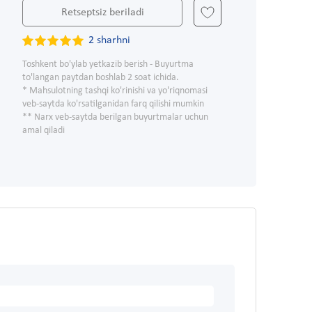
Retseptsiz beriladi
2 sharhni
Toshkent bo'ylab yetkazib berish - Buyurtma
to'langan paytdan boshlab 2 soat ichida.
* Mahsulotning tashqi ko'rinishi va yo'riqnomasi
veb-saytda ko'rsatilganidan farq qilishi mumkin
** Narx veb-saytda berilgan buyurtmalar uchun
amal qiladi