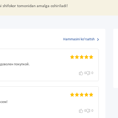
hi shifokor tomonidan amalga oshiriladi!
Hammasini ko'rsatish
доволен покупкой.
0
0
всем!
0
0