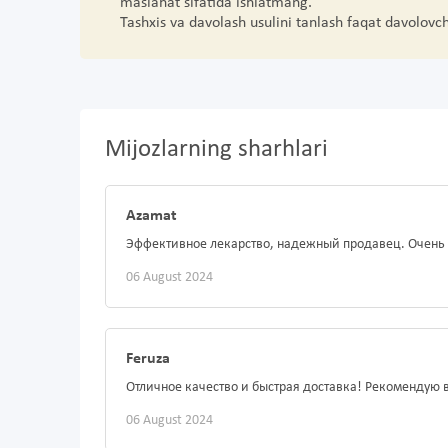
maslahat sifatida ishlatmang.
Tashxis va davolash usulini tanlash faqat davolovc
Mijozlarning sharhlari
Azamat
Эффективное лекарство, надежный продавец. Очень 
06 August 2024
Feruza
Отличное качество и быстрая доставка! Рекомендую 
06 August 2024