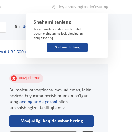
a
Joylashuvingizni ko'rsating
Shaharni tanlang
0
Savat
Ru
Uz
(71) 200-03-03
Tez yetkazib berishni tashkil qilish
uchun o'zingizning joylashuvingizni
aniqlashtiring
Shaharni tanlang
slotasi-UBF 500 mg No 50 tab.
Mavjud emas
Bu mahsulot vaqtincha mavjud emas, lekin
hozirda buyurtma berish mumkin bo'lgan
keng
analoglar diapazoni
bilan
tanishishingizni taklif qilamiz.
Mavjudligi haqida xabar bering