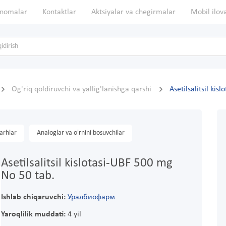
nomalar
Kontaktlar
Aktsiyalar va chegirmalar
Mobil ilov
Og'riq qoldiruvchi va yallig'lanishga qarshi
Asetilsalitsil ki
arhlar
Analoglar va o'rnini bosuvchilar
Asetilsalitsil kislotasi-UBF 500 mg
No 50 tab.
Ishlab chiqaruvchi:
Уралбиофарм
Yaroqlilik muddati:
4 yil