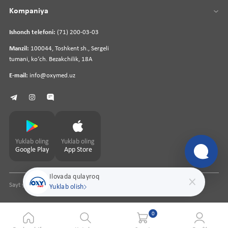
Kompaniya
Ishonch telefoni:
(71) 200-03-03
Manzil:
100044, Toshkent sh., Sergeli
tumani, koʻch. Bezakchilik, 18A
E-mail:
info@oxymed.uz
Yuklab oling
Yuklab oling
Google Play
App Store
Ilovada qulayroq
Sayt yaratuvchi
pharmit.uz
Yuklab olish
0