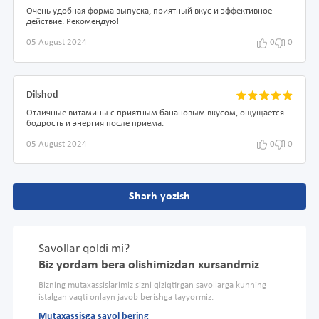
Очень удобная форма выпуска, приятный вкус и эффективное
действие. Рекомендую!
05 August 2024
0
0
Dilshod
Отличные витамины с приятным банановым вкусом, ощущается
бодрость и энергия после приема.
05 August 2024
0
0
Sharh yozish
Savollar qoldi mi?
Biz yordam bera olishimizdan xursandmiz
Bizning mutaxassislarimiz sizni qiziqtirgan savollarga kunning
istalgan vaqti onlayn javob berishga tayyormiz.
Mutaxassisga savol bering