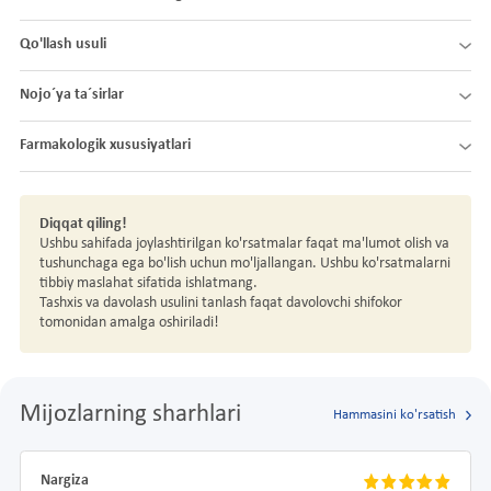
Qo'llash usuli
Nojo´ya ta´sirlar
Farmakologik xususiyatlari
Diqqat qiling!
Ushbu sahifada joylashtirilgan ko'rsatmalar faqat ma'lumot olish va
tushunchaga ega bo'lish uchun mo'ljallangan. Ushbu ko'rsatmalarni
tibbiy maslahat sifatida ishlatmang.
Tashxis va davolash usulini tanlash faqat davolovchi shifokor
tomonidan amalga oshiriladi!
Mijozlarning sharhlari
Hammasini ko'rsatish
Nargiza