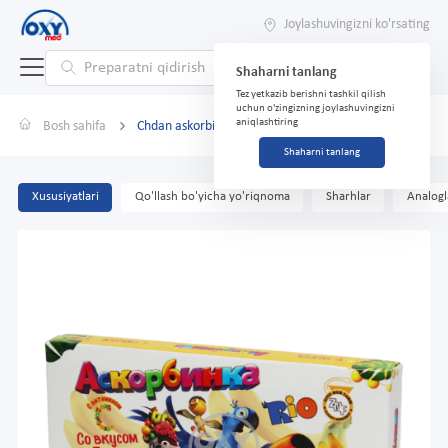
Joylashuvingizni ko'rsating
Shaharni tanlang
Tez yetkazib berishni tashkil qilish
uchun o'zingizning joylashuvingizni
aniqlashtiring
Bosh sahifa
Chdan askorbin. 1g № 10 yorliq. Banan
Shaharni tanlang
Xususiyatlari
Qo'llash bo'yicha yo'riqnoma
Sharhlar
Analogl