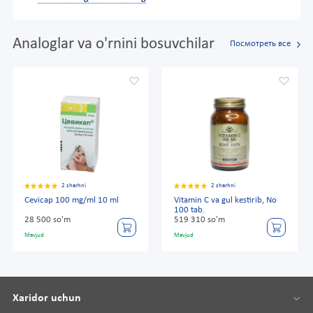
Analoglar va o'rnini bosuvchilar
Посмотреть все
2 sharhni
2 sharhni
Cevicap 100 mg/ml 10 ml
Vitamin C va gul kestirib, No
100 tab.
28 500 so'm
519 310 so'm
Mavjud
Mavjud
Xaridor uchun