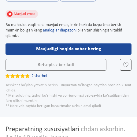
Mavjud emas
Bu mahsulot vaqtincha mavjud emas, lekin hozirda buyurtma berish
mumkin bo'lgan keng
analoglar diapazoni
bilan tanishishingizni taklif
qilamiz.
Mavjudligi haqida xabar bering
Retseptsiz beriladi
2 sharhni
Toshkent bo'ylab yetkazib berish - Buyurtma to'langan paytdan boshlab 2 soat
ichida.
* Mahsulotning tashqi ko'rinishi va yo'riqnomasi veb-saytda ko'rsatilganidan
farq qilishi mumkin
** Narx veb-saytda berilgan buyurtmalar uchun amal qiladi
Preparatning xususiyatlari
chdan askorbin.