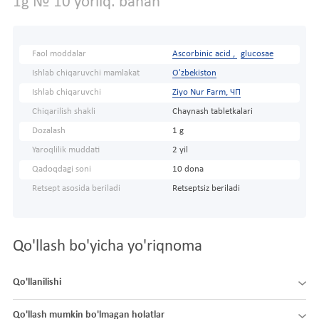
1g № 10 yorliq. banan
Faol moddalar
Ascorbinic acid ,
glucosae
Ishlab chiqaruvchi mamlakat
O'zbekiston
Ishlab chiqaruvchi
Ziyo Nur Farm, ЧП
Chiqarilish shakli
Chaynash tabletkalari
Dozalash
1 g
Yaroqlilik muddati
2 yil
Qadoqdagi soni
10 dona
Retsept asosida beriladi
Retseptsiz beriladi
Qo'llash bo'yicha yo'riqnoma
Qo'llanilishi
Qo'llash mumkin bo'lmagan holatlar