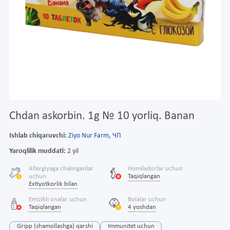
Chdan askorbin. 1g № 10 yorliq. Banan
Ishlab chiqaruvchi:
Ziyo Nur Farm, ЧП
Yaroqlilik muddati:
2 yil
Allergiyaga chalinganlar
Homiladorlar uchun
uchun
Taqiqlangan
Extiyotkorlik bilan
Emizikli onalar uchun
Bolalar uchun
Taqiqlangan
4 yoshdan
Gripp (shamollashga) qarshi
Immunitet uchun