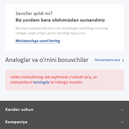
Savollar qoldi mi?
Biz yordam bera olishimizdan xursandmiz
Bizning mutaxassislarimiz sizni qiziqtirgan savollarga kunning
istalgan vaqti onlayn javob berishga tayyormiz.
Mutaxassisga savol bering
Analoglar va o'rnini bosuvchilar
Посмотреть все
Ushbu mahsulotning veb-saytimizda o'xshashi yo'q, siz
mahsulotlarni
katalogda
ko'rishingiz mumkin.
Xaridor uchun
Kompaniya