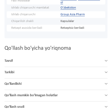
Faol moddalar
ol
Ishlab chiqaruvchi mamlakat
O'zbekiston
Ishlab chiqaruvchi
Group Asia Pharm
Chiqarilish shakli
Kapsulalar
Retsept asosida beriladi
Retseptsiz beriladi
Qo'llash bo'yicha yo'riqnoma
Tavsif
Tarkibi
Qo'llanilishi
Qo'llash mumkin bo'lmagan holatlar
Qo'llash usuli