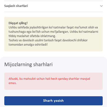
Saqlash shartlari
Diqqat qiling!
Ushbu sahifada joylashtirilgan ko'rsatmalar faqat ma'lumot olish va
tushunchaga ega bo'lish uchun mo'ljallangan. Ushbu ko'rsatmalarni
tibbiy maslahat sifatida ishlatmang.
Tashxis va davolash usulini tanlash faqat davolovchi shifokor
tomonidan amalga oshiriladi!
Mijozlarning sharhlari
Afsuski, bu mahsulot uchun hali hech qanday sharhlar mavjud
emas.
Sharh yozish