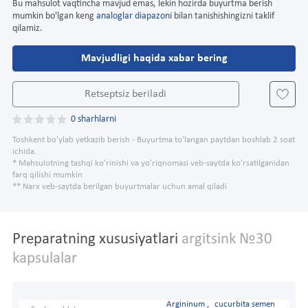
Bu mahsulot vaqtincha mavjud emas, lekin hozirda buyurtma berish
mumkin bo'lgan keng
analoglar diapazoni
bilan tanishishingizni taklif
qilamiz.
Mavjudligi haqida xabar bering
Retseptsiz beriladi
0 sharhlarni
Toshkent bo'ylab yetkazib berish - Buyurtma to'langan paytdan boshlab 2 soat
ichida.
* Mahsulotning tashqi ko'rinishi va yo'riqnomasi veb-saytda ko'rsatilganidan
farq qilishi mumkin
** Narx veb-saytda berilgan buyurtmalar uchun amal qiladi
Preparatning xususiyatlari
argitsink №30
kapsulalar
Argininum ,
cucurbita semen