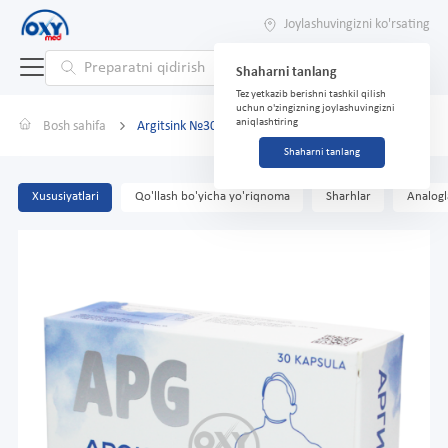
Joylashuvingizni ko'rsating
Shaharni tanlang
Tez yetkazib berishni tashkil qilish
uchun o'zingizning joylashuvingizni
aniqlashtiring
Bosh sahifa
Argitsink №30 kapsulalar
Shaharni tanlang
Xususiyatlari
Qo'llash bo'yicha yo'riqnoma
Sharhlar
Analogl