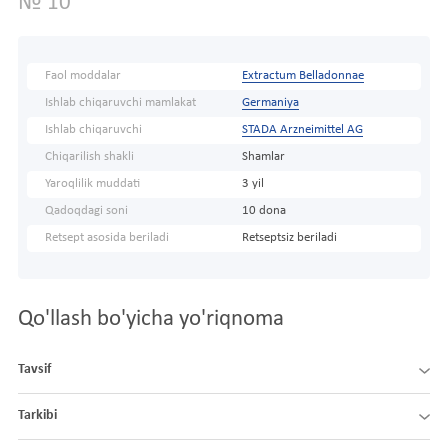
№ 10
Faol moddalar
Extractum Belladonnae
Ishlab chiqaruvchi mamlakat
Germaniya
Ishlab chiqaruvchi
STADA Arzneimittel AG
Chiqarilish shakli
Shamlar
Yaroqlilik muddati
3 yil
Qadoqdagi soni
10 dona
Retsept asosida beriladi
Retseptsiz beriladi
Qo'llash bo'yicha yo'riqnoma
Tavsif
Tarkibi