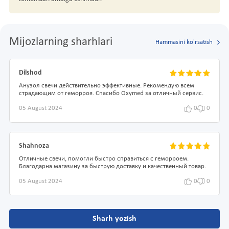
Mijozlarning sharhlari
Hammasini ko'rsatish
Dilshod
Анузол свечи действительно эффективные. Рекомендую всем
страдающим от геморроя. Спасибо Oxymed за отличный сервис.
05 August 2024
0
0
Shahnoza
Отличные свечи, помогли быстро справиться с геморроем.
Благодарна магазину за быструю доставку и качественный товар.
05 August 2024
0
0
Sharh yozish