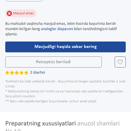
Mavjud emas
Bu mahsulot vaqtincha mavjud emas, lekin hozirda buyurtma berish
mumkin bo'lgan keng
analoglar diapazoni
bilan tanishishingizni taklif
qilamiz.
Mavjudligi haqida xabar bering
Retseptsiz beriladi
2 sharhni
Toshkent bo'ylab yetkazib berish - Buyurtma to'langan paytdan boshlab 2 soat
ichida.
* Mahsulotning tashqi ko'rinishi va yo'riqnomasi veb-saytda ko'rsatilganidan
farq qilishi mumkin
** Narx veb-saytda berilgan buyurtmalar uchun amal qiladi
Preparatning xususiyatlari
anuzol shamlari