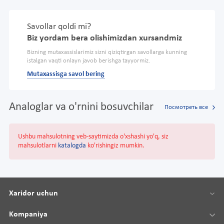
Savollar qoldi mi?
Biz yordam bera olishimizdan xursandmiz
Bizning mutaxassislarimiz sizni qiziqtirgan savollarga kunning
istalgan vaqti onlayn javob berishga tayyormiz.
Mutaxassisga savol bering
Analoglar va o'rnini bosuvchilar
Посмотреть все
Ushbu mahsulotning veb-saytimizda o'xshashi yo'q, siz
mahsulotlarni
katalogda
ko'rishingiz mumkin.
Xaridor uchun
Kompaniya