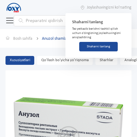
Joylashuvingizni ko'rsating
Shaharni tanlang
Tez yetkazib berishni tashkil qilish
uchun o'zingizning joylashuvingizni
aniqlashtiring
Bosh sahifa
Anuzol shamlari № 10
Shaharni tanlang
Xususiyatlari
Qo'llash bo'yicha yo'riqnoma
Sharhlar
Analogl