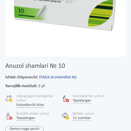
Anuzol shamlari № 10
Ishlab chiqaruvchi:
STADA Arzneimittel AG
Yaroqlilik muddati:
3 yil
Allergiyaga chalinganlar
Homiladorlar uchun
uchun
Taqiqlangan
Extiyotkorlik bilan
Emizikli onalar uchun
Bolalar uchun
Taqiqlangan
12 yoshdan
Gemorroyga qarshi