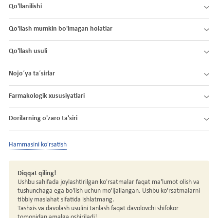
Qo'llanilishi
Qo'llash mumkin bo'lmagan holatlar
Qo'llash usuli
Nojo´ya ta´sirlar
Farmakologik xususiyatlari
Dorilarning o'zaro ta'siri
Hammasini ko'rsatish
Diqqat qiling!
Ushbu sahifada joylashtirilgan ko'rsatmalar faqat ma'lumot olish va
tushunchaga ega bo'lish uchun mo'ljallangan. Ushbu ko'rsatmalarni
tibbiy maslahat sifatida ishlatmang.
Tashxis va davolash usulini tanlash faqat davolovchi shifokor
tomonidan amalga oshiriladi!