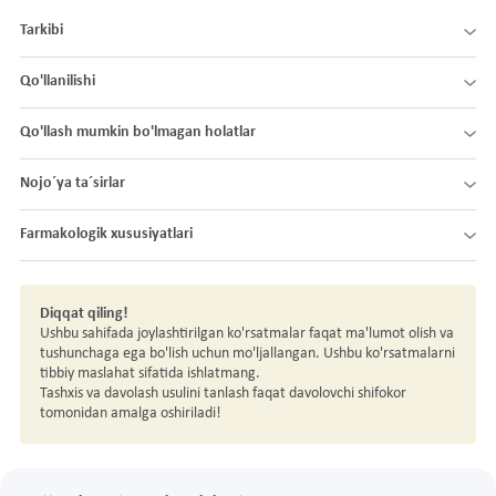
Tarkibi
Qo'llanilishi
Qo'llash mumkin bo'lmagan holatlar
Nojo´ya ta´sirlar
Farmakologik xususiyatlari
Diqqat qiling!
Ushbu sahifada joylashtirilgan ko'rsatmalar faqat ma'lumot olish va
tushunchaga ega bo'lish uchun mo'ljallangan. Ushbu ko'rsatmalarni
tibbiy maslahat sifatida ishlatmang.
Tashxis va davolash usulini tanlash faqat davolovchi shifokor
tomonidan amalga oshiriladi!