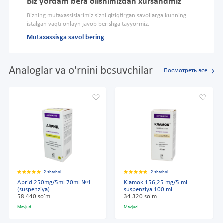
Biz yordam bera olishimizdan xursandmiz
Bizning mutaxassislarimiz sizni qiziqtirgan savollarga kunning
istalgan vaqti onlayn javob berishga tayyormiz.
Mutaxassisga savol bering
Analoglar va o'rnini bosuvchilar
Посмотреть все
2 sharhni
2 sharhni
Aprid 250mg/5ml 70ml №1
Klamok 156,25 mg/5 ml
(suspenziya)
suspenziya 100 ml
58 440 so'm
34 320 so'm
Mavjud
Mavjud