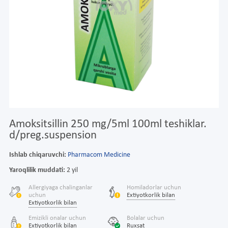
Amoksitsillin 250 mg/5ml 100ml teshiklar.
d/preg.suspension
Ishlab chiqaruvchi:
Pharmacom Medicine
Yaroqlilik muddati:
2 yil
Allergiyaga chalinganlar
Homiladorlar uchun
uchun
Extiyotkorlik bilan
Extiyotkorlik bilan
Emizikli onalar uchun
Bolalar uchun
Extiyotkorlik bilan
Ruxsat