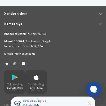
Xaridor uchun
Kompaniya
Ishonch telefoni:
(71) 200-03-03
Manzil:
100044, Toshkent sh., Sergeli
tumani, koʻch. Bezakchilik, 18A
E-mail:
info@oxymed.uz
Yuklab oling
Yuklab oling
Google Play
App Store
Ilovada qulayroq
Sayt yaratuvchi
pharmit.uz
Yuklab olish