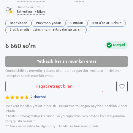
Diabetiklar uchun
Extiyotkorlik bilan
Bronxitdan
Pnevmoniyadan
Sistitdan
LOR-a'zolari uchun
Siydik ajratish tizimining infektsiyalariga qarshi
6 660 so'm
Mavjud
Yetkazib berish mumkin emas
Qonunchilikka muvofiq, retsept bilan beriladigan dori vositalarini elektron
retseptsiz sotish mumkin emas.
Faqat retsept bilan
2 sharhni
Toshkent bo'ylab yetkazib berish - Buyurtma to'langan paytdan boshlab 2 soat
ichida.
* Mahsulotning tashqi ko'rinishi va yo'riqnomasi veb-saytda ko'rsatilganidan
farq qilishi mumkin
** Narx veb-saytda berilgan buyurtmalar uchun amal qiladi