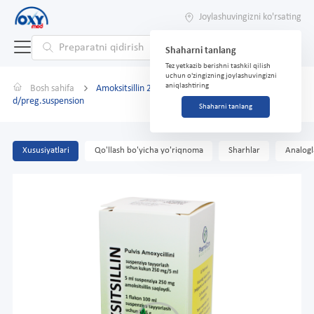
Joylashuvingizni ko'rsating
Shaharni tanlang
Tez yetkazib berishni tashkil qilish
uchun o'zingizning joylashuvingizni
aniqlashtiring
Bosh sahifa
Amoksitsillin 250 mg/5ml 100ml teshiklar.
d/preg.suspension
Shaharni tanlang
Xususiyatlari
Qo'llash bo'yicha yo'riqnoma
Sharhlar
Analogl