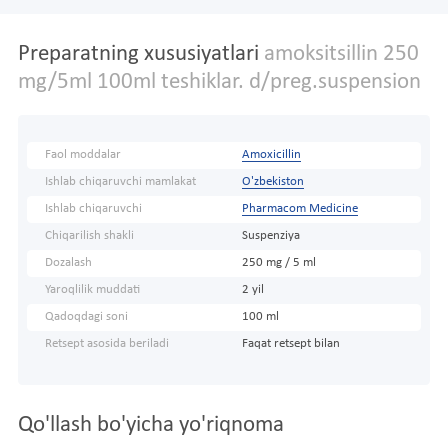
Preparatning xususiyatlari
amoksitsillin 250
mg/5ml 100ml teshiklar. d/preg.suspension
Faol moddalar
Amoxicillin
Ishlab chiqaruvchi mamlakat
O'zbekiston
Ishlab chiqaruvchi
Pharmacom Medicine
Chiqarilish shakli
Suspenziya
Dozalash
250 mg / 5 ml
Yaroqlilik muddati
2 yil
Qadoqdagi soni
100 ml
Retsept asosida beriladi
Faqat retsept bilan
Qo'llash bo'yicha yo'riqnoma