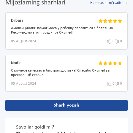
Mijozlarning sharhlari
Hammasini ko'rsatish
Dilbara
Амоксициллин помог моему ребенку справиться с болезнью.
Рекомендую этот продукт от Oxymed!
05 August 2024
0
0
Nodir
Отличное качество и быстрая доставка! Спасибо Oxymed за
прекрасный сервис!
05 August 2024
0
0
Sharh yozish
Savollar qoldi mi?