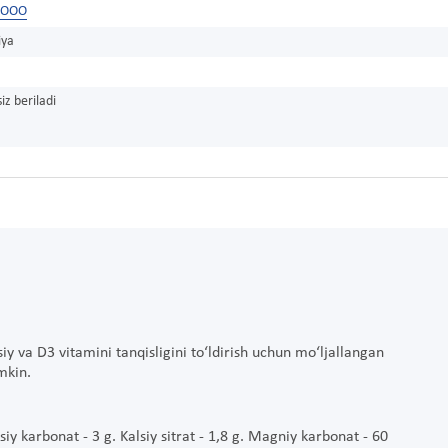
, ООО
iya
iz beriladi
iy va D3 vitamini tanqisligini to‘ldirish uchun mo‘ljallangan
mkin.
y karbonat - 3 g. Kalsiy sitrat - 1,8 g. Magniy karbonat - 60