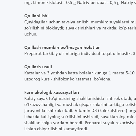
mg. Limon kislotasi - 0,5 g Natriy benzoat - 0,5 g Natriy
Qo'llanilishi
Quyidagilar uchun tavsiya etilishi mumkin: suyaklarni 
so‘rilishini bloklaydi; suyak sinishlari va raxitda; ko‘p t
uchun.
Qo'llash mumkin bo'lmagan holatlar
Preparat tarkibiy qismlariga individual toqat qilmaslik. 
Qo'llash usuli
Kattalar va 3 yoshdan katta bolalar kuniga 1 marta 5-10 ml
uzoqroq kurs - shifokor ko‘rsatmasi bo‘yicha.
Farmakologik xususiyatlari
Kalsiy suyak to‘qimasining shakllanishida ishtirok etadi, u
o‘tkazuvchanligi va mushak qisqarishlarini tartibga solish
jarayonida ishtirok etadi. Vitamin D3 (kolekalsiferol) or
ichakda kalsiyning so‘rilishini oshiradi, suyaklarning mine
shakllanishiga yordam beradi. Preparat suyak rezorbsiya
ishlab chiqarilishini kamaytiradi.