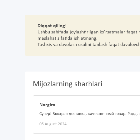
Diqqat qiling!
Ushbu sahifada joylashtirilgan ko'rsatmalar faqat
maslahat sifatida ishlatmang.
Tashxis va davolash usulini tanlash faqat davolovc
Mijozlarning sharhlari
Nargiza
Супер! Быстрая доставка, качественный товар. Рада, 
05 August 2024