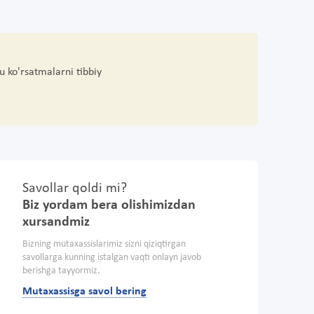
u ko'rsatmalarni tibbiy
Savollar qoldi mi?
Biz yordam bera olishimizdan
xursandmiz
Bizning mutaxassislarimiz sizni qiziqtirgan
savollarga kunning istalgan vaqti onlayn javob
berishga tayyormiz.
Mutaxassisga savol bering