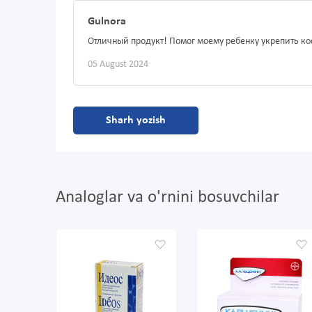
Gulnora
Отличный продукт! Помог моему ребенку укрепить кос
05 August 2024
Sharh yozish
Analoglar va o'rnini bosuvchilar