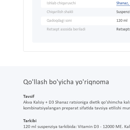
Ishlab chiqaruvchi
Shanaz
Chiqarilish shakli
Suspenz
Qadoqdagi soni
120 ml
Retsept asosida beriladi
Retsepts
Qo'llash bo'yicha yo'riqnoma
Tavsif
Akva Kalsiy + D3 Shanaz ratsioniga dietik qo‘shimcha kals
kombinatsiyalangan preparat sifatida tavsiya etilishi mu
Tarkibi
120 ml suspenziya tarkibida: Vitamin D3 - 12000 ME. Kalsi