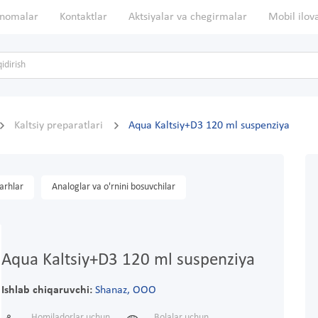
nomalar
Kontaktlar
Aktsiyalar va chegirmalar
Mobil ilov
Kaltsiy preparatlari
Aqua Kaltsiy+D3 120 ml suspenziya
arhlar
Analoglar va o'rnini bosuvchilar
Aqua Kaltsiy+D3 120 ml suspenziya
Ishlab chiqaruvchi:
Shanaz, ООО
Homiladorlar uchun
Bolalar uchun