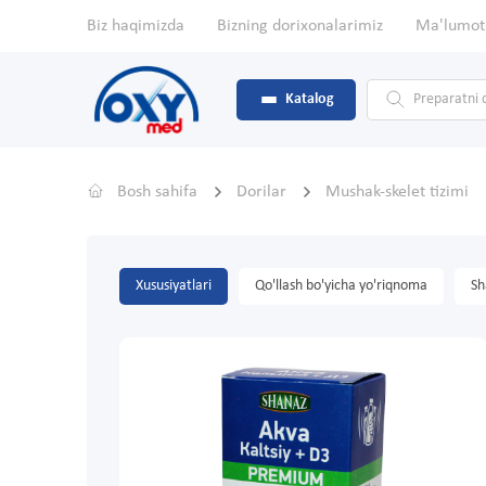
Biz haqimizda
Bizning dorixonalarimiz
Ma'lumot
Katalog
Bosh sahifa
Dorilar
Mushak-skelet tizimi
Xususiyatlari
Qo'llash bo'yicha yo'riqnoma
Sh