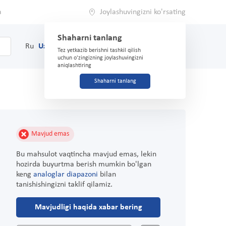
a
Joylashuvingizni ko'rsating
Shaharni tanlang
0
Savat
Ru
Uz
(71) 200-03-03
Tez yetkazib berishni tashkil qilish
uchun o'zingizning joylashuvingizni
aniqlashtiring
Shaharni tanlang
Mavjud emas
Bu mahsulot vaqtincha mavjud emas, lekin
hozirda buyurtma berish mumkin bo'lgan
keng
analoglar diapazoni
bilan
tanishishingizni taklif qilamiz.
Mavjudligi haqida xabar bering