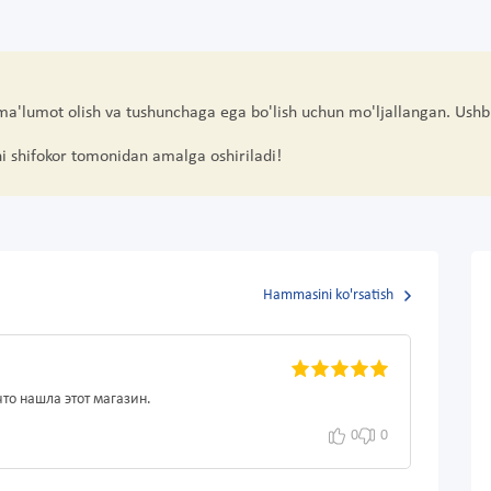
 ma'lumot olish va tushunchaga ega bo'lish uchun mo'ljallangan. Ushb
hi shifokor tomonidan amalga oshiriladi!
Hammasini ko'rsatish
что нашла этот магазин.
0
0