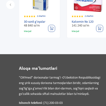
2 sharhni
2 sharhni
30-sonli g'oyalar
Kalcemin № 120
30-so
48 840 so'm
141 240 so'm
48 84
Mavjud
Mavjud
Mavju
Aloqa ma'lumotlari
"OXYmed" dorixonalar tarmog'i -O'zbekiston Respublikasidagi
eng yirik xususiy dorixona tarmoqlaridan biridir, odamlarning
sog'lig'iga g'amxo'rlik bilan dori-darmon, sog'liqni saqlash va
go'zallik sohasida siftali mahsulotlar bilan ta'minlaydi.
Ishonch telefoni:
(71) 200-03-03