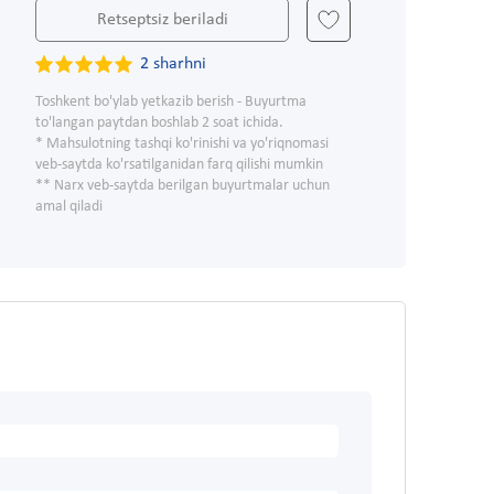
Retseptsiz beriladi
2 sharhni
Toshkent bo'ylab yetkazib berish - Buyurtma
to'langan paytdan boshlab 2 soat ichida.
* Mahsulotning tashqi ko'rinishi va yo'riqnomasi
veb-saytda ko'rsatilganidan farq qilishi mumkin
** Narx veb-saytda berilgan buyurtmalar uchun
amal qiladi