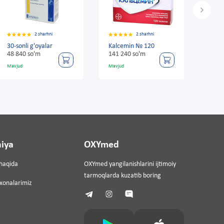
arhni
2 sharhni
2 sharhni
alar
Kalcemin № 120
30-sonli g'oyalar
141 240 so'm
48 840 so'm
Mavjud
Mavjud
iya
OXYmed
haqida
OXYmed yangilanishlarini ijtimoiy
tarmoqlarda kuzatib boring
ixonalarimiz