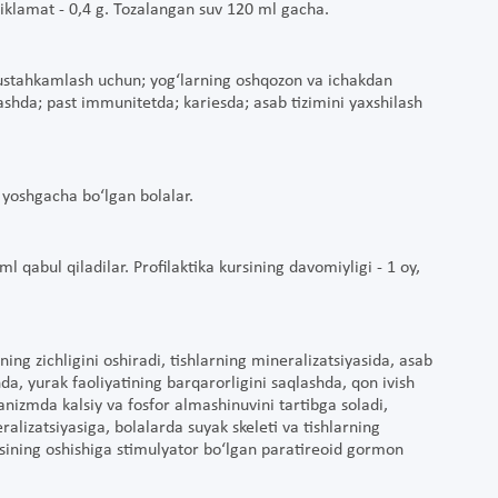
 siklamat - 0,4 g. Tozalangan suv 120 ml gacha.
mustahkamlash uchun; yog‘larning oshqozon va ichakdan
erlashda; past immunitetda; kariesda; asab tizimini yaxshilash
3 yoshgacha bo‘lgan bolalar.
 qabul qiladilar. Profilaktika kursining davomiyligi - 1 oy,
ning zichligini oshiradi, tishlarning mineralizatsiyasida, asab
da, yurak faoliyatining barqarorligini saqlashda, qon ivish
ganizmda kalsiy va fosfor almashinuvini tartibga soladi,
ralizatsiyasiga, bolalarda suyak skeleti va tishlarning
sining oshishiga stimulyator bo‘lgan paratireoid gormon