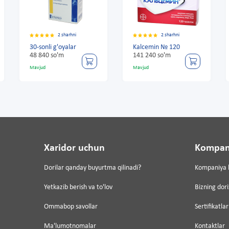
2 sharhni
2 sharhni
2 sh
nli g'oyalar
Kalcemin № 120
30-sonli g'oy
0 so'm
141 240 so'm
48 840 so'm
d
Mavjud
Mavjud
Xaridor uchun
Kompan
Dorilar qanday buyurtma qilinadi?
Kompaniya 
Yetkazib berish va to'lov
Bizning dor
Ommabop savollar
Sertifikatlar
Ma'lumotnomalar
Kontaktlar