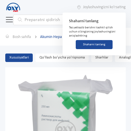
Joylashuvingizni ko'rsating
Shaharni tanlang
Tez yetkazib berishni tashkil qilish
uchun o'zingizning joylashuvingizni
aniqlashtiring
Bosh sahifa
Akumin Hepa 250ml №1
Shaharni tanlang
Xususiyatlari
Qo'llash bo'yicha yo'riqnoma
Sharhlar
Analogl