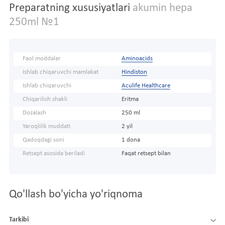
Preparatning xususiyatlari
akumin hepa
250ml №1
Faol moddalar
Aminoacids
Ishlab chiqaruvchi mamlakat
Hindiston
Ishlab chiqaruvchi
Aculife Healthcare
Chiqarilish shakli
Eritma
Dozalash
250 ml
Yaroqlilik muddati
2 yil
Qadoqdagi soni
1 dona
Retsept asosida beriladi
Faqat retsept bilan
Qo'llash bo'yicha yo'riqnoma
Tarkibi