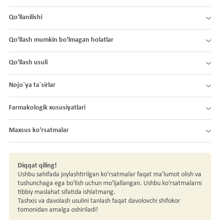
Qo'llanilishi
Qo'llash mumkin bo'lmagan holatlar
Qo'llash usuli
Nojo´ya ta´sirlar
Farmakologik xususiyatlari
Maxsus ko'rsatmalar
Diqqat qiling!
Ushbu sahifada joylashtirilgan ko'rsatmalar faqat ma'lumot olish va
tushunchaga ega bo'lish uchun mo'ljallangan. Ushbu ko'rsatmalarni
tibbiy maslahat sifatida ishlatmang.
Tashxis va davolash usulini tanlash faqat davolovchi shifokor
tomonidan amalga oshiriladi!