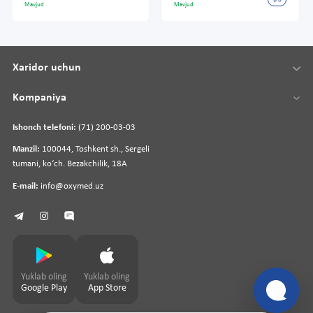
Mavjud
Mavjud
Xaridor uchun
Kompaniya
Ishonch telefoni:
(71) 200-03-03
Manzil:
100044, Toshkent sh., Sergeli
tumani, koʻch. Bezakchilik, 18A
E-mail:
info@oxymed.uz
Yuklab oling
Yuklab oling
Google Play
App Store