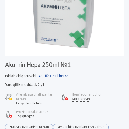
Akumin Hepa 250ml №1
Ishlab chiqaruvchi:
Aculife Healthcare
Yaroqlilik muddati:
2 yil
Allergiyaga chalinganlar
Homiladorlar uchun
uchun
Taqiqlangan
Extiyotkorlik bilan
Emizikli onalar uchun
Taqiqlangan
Hujayra oziqlanishi uchun
Vena ichiga oziqlantirish uchun