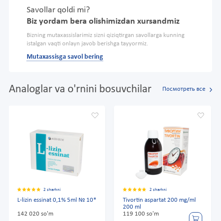
Savollar qoldi mi?
Biz yordam bera olishimizdan xursandmiz
Bizning mutaxassislarimiz sizni qiziqtirgan savollarga kunning
istalgan vaqti onlayn javob berishga tayyormiz.
Mutaxassisga savol bering
Analoglar va o'rnini bosuvchilar
Посмотреть все
2 sharhni
2 sharhni
L-lizin essinat 0,1% 5ml № 10*
Tivortin aspartat 200 mg/ml
200 ml
142 020 so'm
119 100 so'm