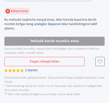
Mavjud emas
Bu mahsulot vaqtincha mavjud emas, lekin hozirda buyurtma berish
mumkin bo'lgan keng
analoglar diapazoni
bilan tanishishingizni taklif
qilamiz.
Yetkazib berish mumkin emas
Qonunchilikka muvofiq, retsept bilan beriladigan dori vositalarini elektron
retseptsiz sotish mumkin emas.
Faqat retsept bilan
2 sharhni
Toshkent bo'ylab yetkazib berish - Buyurtma to'langan paytdan boshlab 2 soat
ichida.
* Mahsulotning tashqi ko'rinishi va yo'riqnomasi veb-saytda ko'rsatilganidan
farq qilishi mumkin
** Narx veb-saytda berilgan buyurtmalar uchun amal qiladi