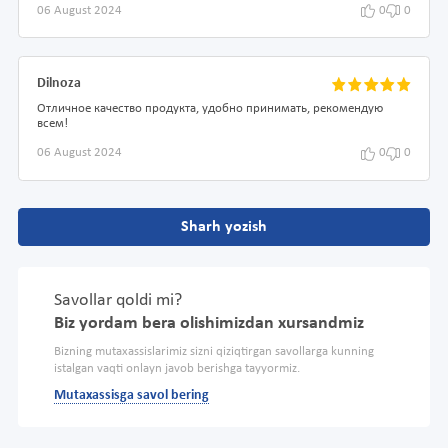
06 August 2024
0
0
Dilnoza
Отличное качество продукта, удобно принимать, рекомендую
всем!
06 August 2024
0
0
Sharh yozish
Savollar qoldi mi?
Biz yordam bera olishimizdan xursandmiz
Bizning mutaxassislarimiz sizni qiziqtirgan savollarga kunning
istalgan vaqti onlayn javob berishga tayyormiz.
Mutaxassisga savol bering