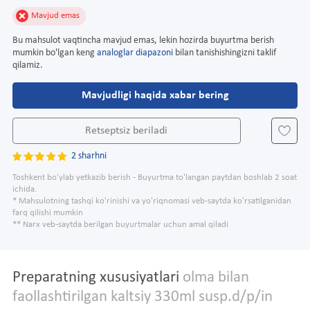
Mavjud emas
Bu mahsulot vaqtincha mavjud emas, lekin hozirda buyurtma berish
mumkin bo'lgan keng
analoglar diapazoni
bilan tanishishingizni taklif
qilamiz.
Mavjudligi haqida xabar bering
Retseptsiz beriladi
2 sharhni
Toshkent bo'ylab yetkazib berish - Buyurtma to'langan paytdan boshlab 2 soat
ichida.
* Mahsulotning tashqi ko'rinishi va yo'riqnomasi veb-saytda ko'rsatilganidan
farq qilishi mumkin
** Narx veb-saytda berilgan buyurtmalar uchun amal qiladi
Preparatning xususiyatlari
olma bilan
faollashtirilgan kaltsiy 330ml susp.d/p/in