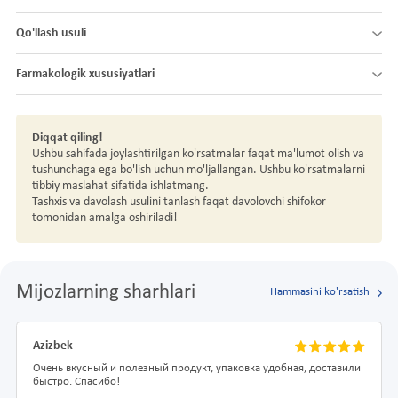
Qo'llash usuli
Farmakologik xususiyatlari
Diqqat qiling!
Ushbu sahifada joylashtirilgan ko'rsatmalar faqat ma'lumot olish va
tushunchaga ega bo'lish uchun mo'ljallangan. Ushbu ko'rsatmalarni
tibbiy maslahat sifatida ishlatmang.
Tashxis va davolash usulini tanlash faqat davolovchi shifokor
tomonidan amalga oshiriladi!
Mijozlarning sharhlari
Hammasini ko'rsatish
Azizbek
Очень вкусный и полезный продукт, упаковка удобная, доставили
быстро. Спасибо!