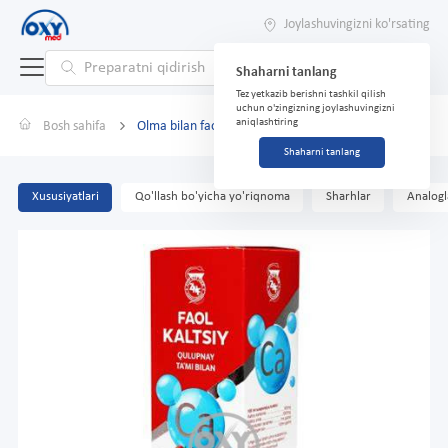
Joylashuvingizni ko'rsating
Shaharni tanlang
Tez yetkazib berishni tashkil qilish
uchun o'zingizning joylashuvingizni
aniqlashtiring
Bosh sahifa
Olma bilan faollashtirilgan kaltsiy 330ml susp.d/p/in
Shaharni tanlang
Xususiyatlari
Qo'llash bo'yicha yo'riqnoma
Sharhlar
Analogl