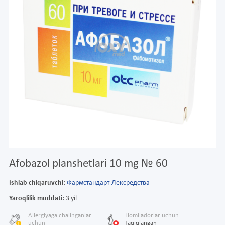
Afobazol planshetlari 10 mg № 60
Ishlab chiqaruvchi:
Фармстандарт-Лексредства
Yaroqlilik muddati:
3 yil
Allergiyaga chalinganlar
Homiladorlar uchun
uchun
Taqiqlangan