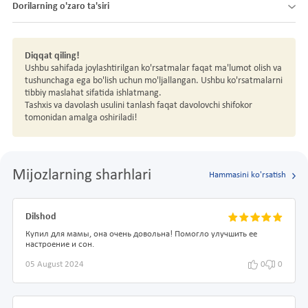
Dorilarning o'zaro ta'siri
Diqqat qiling!
Ushbu sahifada joylashtirilgan ko'rsatmalar faqat ma'lumot olish va
tushunchaga ega bo'lish uchun mo'ljallangan. Ushbu ko'rsatmalarni
tibbiy maslahat sifatida ishlatmang.
Tashxis va davolash usulini tanlash faqat davolovchi shifokor
tomonidan amalga oshiriladi!
Mijozlarning sharhlari
Hammasini ko'rsatish
Dilshod
Купил для мамы, она очень довольна! Помогло улучшить ее
настроение и сон.
05 August 2024
0
0