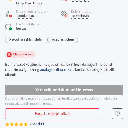
Extiyotkorlik bilan
Emizikli onalar uchun
Bolalar uchun
Taqiqlangan
18 yoshdan
Haydovchilar uchun
Ruxsat
Xavotirlanishlanishdan
Asablar uchun
Mavjud emas
Bu mahsulot vaqtincha mavjud emas, lekin hozirda buyurtma berish
mumkin bo'lgan keng
analoglar diapazoni
bilan tanishishingizni taklif
qilamiz.
Yetkazib berish mumkin emas
Qonunchilikka muvofiq, retsept bilan beriladigan dori vositalarini elektron
retseptsiz sotish mumkin emas.
Faqat retsept bilan
2 sharhni