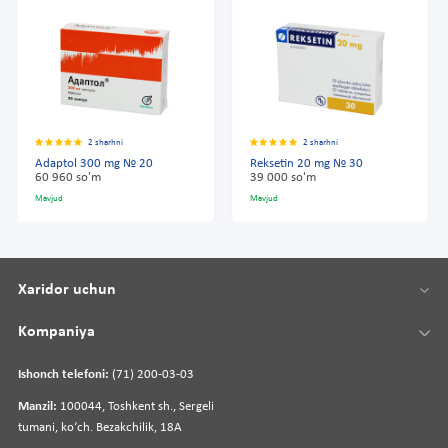
2 sharhni
2 sharhni
Adaptol 300 mg № 20
Reksetin 20 mg № 30
60 960 so'm
39 000 so'm
Mavjud
Mavjud
Xaridor uchun
Kompaniya
Ishonch telefoni:
(71) 200-03-03
Manzil:
100044, Toshkent sh., Sergeli
tumani, koʻch. Bezakchilik, 18A