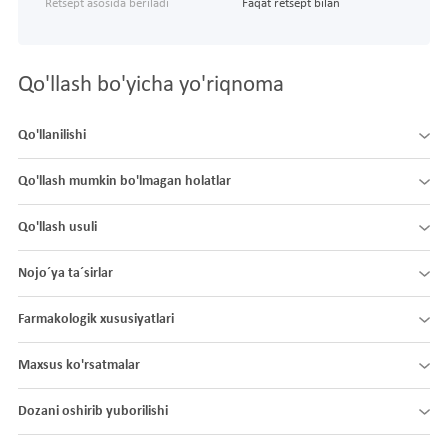
Retsept asosida beriladi
Faqat retsept bilan
Qo'llash bo'yicha yo'riqnoma
Qo'llanilishi
Qo'llash mumkin bo'lmagan holatlar
Qo'llash usuli
Nojo´ya ta´sirlar
Farmakologik xususiyatlari
Maxsus ko'rsatmalar
Dozani oshirib yuborilishi