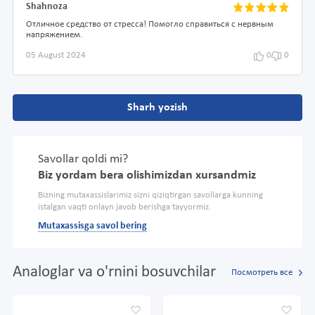
Shahnoza
Отличное средство от стресса! Помогло справиться с нервным
напряжением.
05 August 2024
0
0
Sharh yozish
Savollar qoldi mi?
Biz yordam bera olishimizdan xursandmiz
Bizning mutaxassislarimiz sizni qiziqtirgan savollarga kunning
istalgan vaqti onlayn javob berishga tayyormiz.
Mutaxassisga savol bering
Analoglar va o'rnini bosuvchilar
Посмотреть все