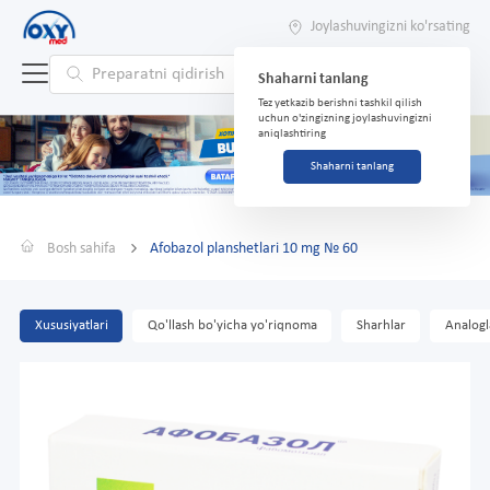
Joylashuvingizni ko'rsating
Shaharni tanlang
Tez yetkazib berishni tashkil qilish
uchun o'zingizning joylashuvingizni
aniqlashtiring
Shaharni tanlang
Bosh sahifa
Afobazol planshetlari 10 mg № 60
Xususiyatlari
Qo'llash bo'yicha yo'riqnoma
Sharhlar
Analogl