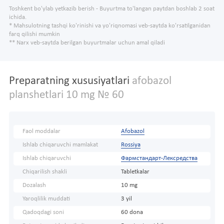
Toshkent bo'ylab yetkazib berish - Buyurtma to'langan paytdan boshlab 2 soat
ichida.
* Mahsulotning tashqi ko'rinishi va yo'riqnomasi veb-saytda ko'rsatilganidan
farq qilishi mumkin
** Narx veb-saytda berilgan buyurtmalar uchun amal qiladi
Preparatning xususiyatlari
afobazol
planshetlari 10 mg № 60
Faol moddalar
Afobazol
Ishlab chiqaruvchi mamlakat
Rossiya
Ishlab chiqaruvchi
Фармстандарт-Лексредства
Chiqarilish shakli
Tabletkalar
Dozalash
10 mg
Yaroqlilik muddati
3 yil
Qadoqdagi soni
60 dona