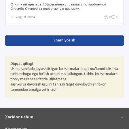
Отличный препарат! Эффективно справляется с проблемой.
Спасибо Oxymed за оперативную доставку.
05 August 2024
0
0
Sharh yozish
Diqqat qiling!
Ushbu sahifada joylashtirilgan ko'rsatmalar faqat ma'lumot olish va
tushunchaga ega bo'lish uchun mo'ljallangan. Ushbu ko'rsatmalarni
tibbiy maslahat sifatida ishlatmang.
Tashxis va davolash usulini tanlash faqat davolovchi shifokor
tomonidan amalga oshiriladi!
Xaridor uchun