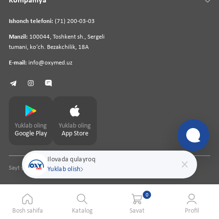
Kompaniya
Ishonch telefoni:
(71) 200-03-03
Manzil:
100044, Toshkent sh., Sergeli
tumani, koʻch. Bezakchilik, 18A
E-mail:
info@oxymed.uz
Yuklab oling
Yuklab oling
Google Play
App Store
Ilovada qulayroq
Sayt yaratuvchi
pharmit.uz
Yuklab olish
0
Bosh sahifa
Katalog
Savat
Profil