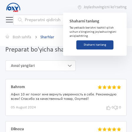
Joylashuvingizni ko'rsating
Shaharni tanlang
Tez yetkazib berishni tashkil qilish
uchun o'zingizning joylashuvingizni
aniqlashtiring
Bosh sahifa
Sharhlar
Shaharni tanlang
Preparat bo'yicha sharhlar Afil 10 mg № 4
Avval yangilari
Bahrom
Афил 10 мг помог мне вернуть уверенность в себе. Рекомендую
всем! Спасибо за качественный товар, Oxymed!
05 August 2024
0
0
Dilnoza