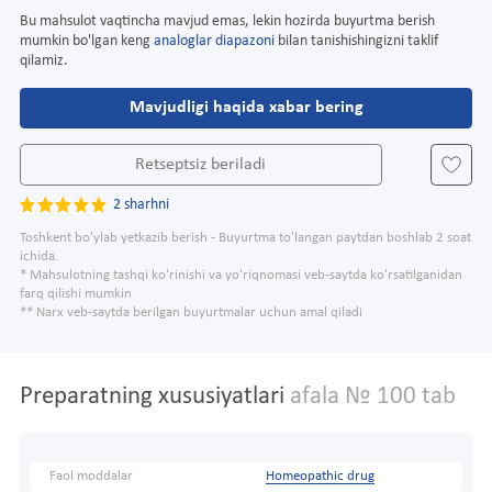
Bu mahsulot vaqtincha mavjud emas, lekin hozirda buyurtma berish
mumkin bo'lgan keng
analoglar diapazoni
bilan tanishishingizni taklif
qilamiz.
Mavjudligi haqida xabar bering
Retseptsiz beriladi
2 sharhni
Toshkent bo'ylab yetkazib berish - Buyurtma to'langan paytdan boshlab 2 soat
ichida.
* Mahsulotning tashqi ko'rinishi va yo'riqnomasi veb-saytda ko'rsatilganidan
farq qilishi mumkin
** Narx veb-saytda berilgan buyurtmalar uchun amal qiladi
Preparatning xususiyatlari
afala № 100 tab
Faol moddalar
Homeopathic drug