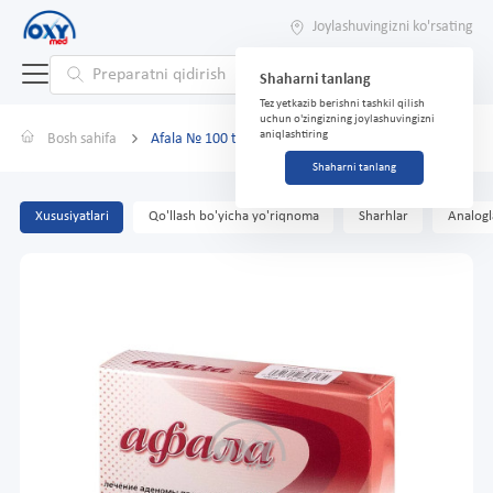
Joylashuvingizni ko'rsating
Shaharni tanlang
Tez yetkazib berishni tashkil qilish
uchun o'zingizning joylashuvingizni
aniqlashtiring
Bosh sahifa
Afala № 100 tab
Shaharni tanlang
Xususiyatlari
Qo'llash bo'yicha yo'riqnoma
Sharhlar
Analogl