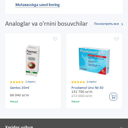
Mutaxassisga savol bering
Analoglar va o'rnini bosuvchilar
Посмотреть все
2 sharhni
2 sharhni
Gentos 20ml
Prostamol Uno № 30
131 700 so'm
68 040 so'm
147 000 so'm
Mavjud
Mavjud
Xaridor uchun