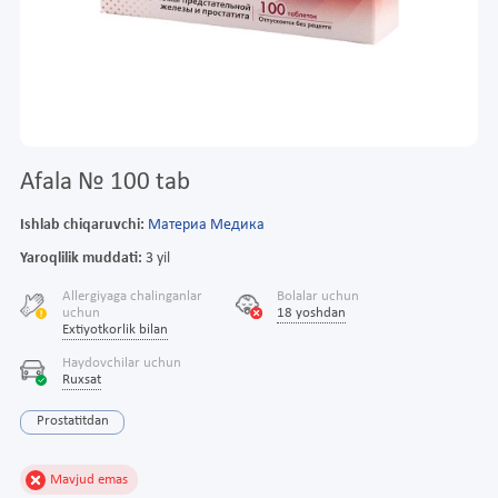
Afala № 100 tab
Ishlab chiqaruvchi:
Материа Медика
Yaroqlilik muddati:
3 yil
Allergiyaga chalinganlar
Bolalar uchun
uchun
18 yoshdan
Extiyotkorlik bilan
Haydovchilar uchun
Ruxsat
Prostatitdan
Mavjud emas