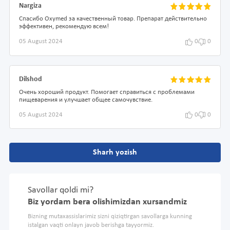
Nargiza
Спасибо Oxymed за качественный товар. Препарат действительно
эффективен, рекомендую всем!
05 August 2024
0
0
Dilshod
Очень хороший продукт. Помогает справиться с проблемами
пищеварения и улучшает общее самочувствие.
05 August 2024
0
0
Sharh yozish
Savollar qoldi mi?
Biz yordam bera olishimizdan xursandmiz
Bizning mutaxassislarimiz sizni qiziqtirgan savollarga kunning
istalgan vaqti onlayn javob berishga tayyormiz.