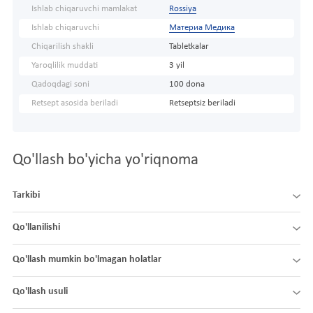
Ishlab chiqaruvchi mamlakat
Rossiya
Ishlab chiqaruvchi
Материа Медика
Chiqarilish shakli
Tabletkalar
Yaroqlilik muddati
3 yil
Qadoqdagi soni
100 dona
Retsept asosida beriladi
Retseptsiz beriladi
Qo'llash bo'yicha yo'riqnoma
Tarkibi
Qo'llanilishi
Qo'llash mumkin bo'lmagan holatlar
Qo'llash usuli