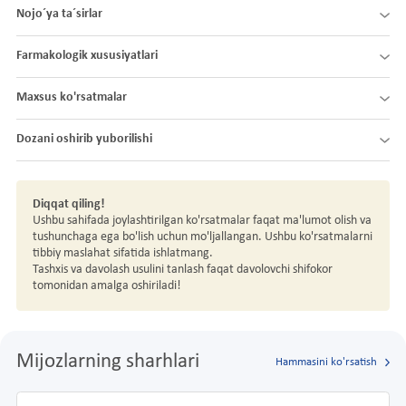
Nojo´ya ta´sirlar
Farmakologik xususiyatlari
Maxsus ko'rsatmalar
Dozani oshirib yuborilishi
Diqqat qiling!
Ushbu sahifada joylashtirilgan ko'rsatmalar faqat ma'lumot olish va
tushunchaga ega bo'lish uchun mo'ljallangan. Ushbu ko'rsatmalarni
tibbiy maslahat sifatida ishlatmang.
Tashxis va davolash usulini tanlash faqat davolovchi shifokor
tomonidan amalga oshiriladi!
Mijozlarning sharhlari
Hammasini ko'rsatish