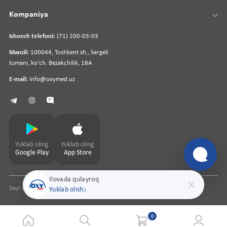
Kompaniya
Ishonch telefoni:
(71) 200-03-03
Manzil:
100044, Toshkent sh., Sergeli
tumani, koʻch. Bezakchilik, 18A
E-mail:
info@oxymed.uz
Yuklab oling
Yuklab oling
Google Play
App Store
Ilovada qulayroq
Sayt yaratuvchi
pharmit.uz
Yuklab olish
0