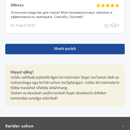
Dilnoza
Отличное средство для горла! Мне понравился вкус малины и
эффективность препарата. Спасибо, Oxymed!
05 August 2024
0
0
Sharh yozish
Diqqat qiling!
Ushbu sahifada joylashtirilgan ko'rsatmalar faqat ma'lumot olish va
tushunchaga ega bo'lish uchun mo'ljallangan. Ushbu ko'rsatmalarni
tibbiy maslahat sifatida ishlatmang.
Tashxis va davolash usulini tanlash faqat davolovchi shifokor
tomonidan amalga oshiriladi!
Xaridor uchun