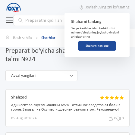
Joylashuvingizni ko'rsating
Shaharni tanlang
Tez yetkazib berishni tashkil qilish
uchun o'zingizning joylashuvingizni
aniqlashtiring
Bosh sahifa
Sharhlar
Shaharni tanlang
Preparat bo'yicha sharhlar Adjisept malina
ta'mi №24
Avval yangilari
Shahzod
Аджисепт со вкусом малины №24 - отличное средство от боли в
горле. Заказал на Oxymed и доволен результатом. Рекомендую!
05 August 2024
0
0