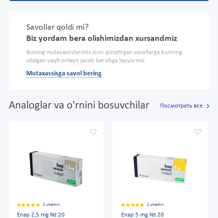
Savollar qoldi mi?
Biz yordam bera olishimizdan xursandmiz
Bizning mutaxassislarimiz sizni qiziqtirgan savollarga kunning
istalgan vaqti onlayn javob berishga tayyormiz.
Mutaxassisga savol bering
Analoglar va o'rnini bosuvchilar
Посмотреть все
2 sharhni
2 sharhni
Enap 2,5 mg № 20
Enap 5 mg № 20