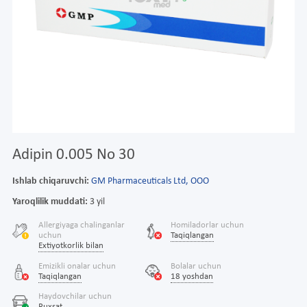
Adipin 0.005 No 30
Ishlab chiqaruvchi:
GM Pharmaceuticals Ltd, OOO
Yaroqlilik muddati:
3 yil
Allergiyaga chalinganlar
Homiladorlar uchun
uchun
Taqiqlangan
Extiyotkorlik bilan
Emizikli onalar uchun
Bolalar uchun
Taqiqlangan
18 yoshdan
Haydovchilar uchun