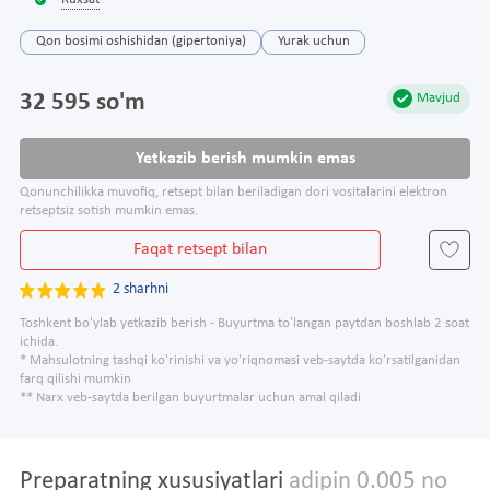
Ruxsat
Qon bosimi oshishidan (gipertoniya)
Yurak uchun
32 595 so'm
Mavjud
Yetkazib berish mumkin emas
Qonunchilikka muvofiq, retsept bilan beriladigan dori vositalarini elektron
retseptsiz sotish mumkin emas.
Faqat retsept bilan
2 sharhni
Toshkent bo'ylab yetkazib berish - Buyurtma to'langan paytdan boshlab 2 soat
ichida.
* Mahsulotning tashqi ko'rinishi va yo'riqnomasi veb-saytda ko'rsatilganidan
farq qilishi mumkin
** Narx veb-saytda berilgan buyurtmalar uchun amal qiladi
Preparatning xususiyatlari
adipin 0.005 no