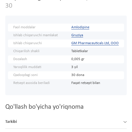
30
Faol moddalar
Amlodipine
Ishlab chiqaruvchi mamlakat
Gruziya
Ishlab chiqaruvchi
GM Pharmaceuticals Ltd, OOO
Chiqarilish shakli
Tabletkalar
Dozalash
0,005 gr
Yaroqlilik muddati
3 yil
Qadoqdagi soni
30 dona
Retsept asosida beriladi
Faqat retsept bilan
Qo'llash bo'yicha yo'riqnoma
Tarkibi