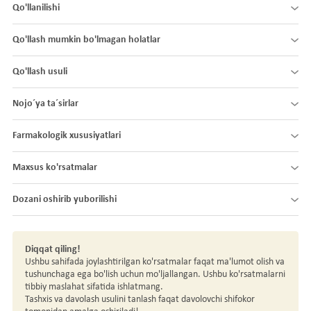
Qo'llanilishi
Qo'llash mumkin bo'lmagan holatlar
Qo'llash usuli
Nojo´ya ta´sirlar
Farmakologik xususiyatlari
Maxsus ko'rsatmalar
Dozani oshirib yuborilishi
Diqqat qiling!
Ushbu sahifada joylashtirilgan ko'rsatmalar faqat ma'lumot olish va
tushunchaga ega bo'lish uchun mo'ljallangan. Ushbu ko'rsatmalarni
tibbiy maslahat sifatida ishlatmang.
Tashxis va davolash usulini tanlash faqat davolovchi shifokor