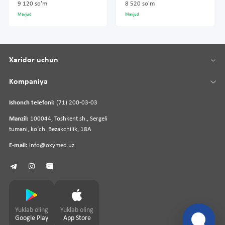
9 120 so'm
8 520 so'm
Mavjud
Mavjud
Xaridor uchun
Kompaniya
Ishonch telefoni:
(71) 200-03-03
Manzil:
100044, Toshkent sh., Sergeli
tumani, koʻch. Bezakchilik, 18A
E-mail:
info@oxymed.uz
Yuklab oling
Yuklab oling
Google Play
App Store