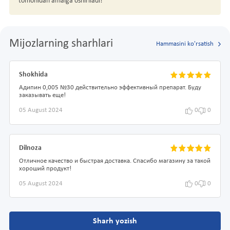
tomonidan amalga oshiriladi!
Mijozlarning sharhlari
Hammasini ko'rsatish
Shokhida
Адипин 0,005 №30 действительно эффективный препарат. Буду
заказывать еще!
05 August 2024
0
0
Dilnoza
Отличное качество и быстрая доставка. Спасибо магазину за такой
хороший продукт!
05 August 2024
0
0
Sharh yozish