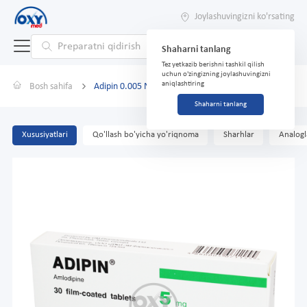
Joylashuvingizni ko'rsating
Shaharni tanlang
Tez yetkazib berishni tashkil qilish
uchun o'zingizning joylashuvingizni
aniqlashtiring
Bosh sahifa
Adipin 0.005 No 30
Shaharni tanlang
Xususiyatlari
Qo'llash bo'yicha yo'riqnoma
Sharhlar
Analogl