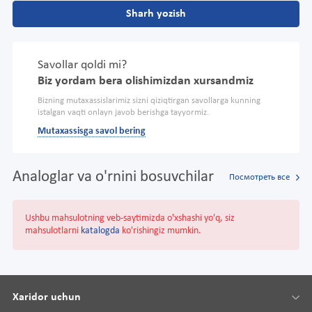
Sharh yozish
Savollar qoldi mi?
Biz yordam bera olishimizdan xursandmiz
Bizning mutaxassislarimiz sizni qiziqtirgan savollarga kunning
istalgan vaqti onlayn javob berishga tayyormiz.
Mutaxassisga savol bering
Analoglar va o'rnini bosuvchilar
Посмотреть все
Ushbu mahsulotning veb-saytimizda o'xshashi yo'q, siz
mahsulotlarni
katalogda
ko'rishingiz mumkin.
Xaridor uchun