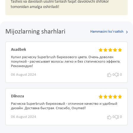
Tashxis va davolash usulini tanlash faqat davolovchi shifokor
tomonidan amalga oshiriladi!
Mijozlarning sharhlari
Hammasini ko'rsatish
Asadbek
Купил расческу Superbrush бирюзового цвета. Очень доволен
покупкой - расчесывает волосы легко и без статического эффекта.
Рекомендую!
06 August 2024
0
0
Dilnoza
Расческа Superbrush бирюзовый - отличное качество и удобный
дизайн. Доставка быстрая. Спасибо, Oxymed!
06 August 2024
0
0