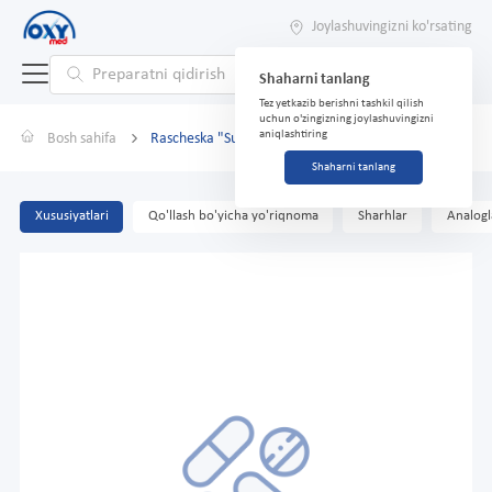
Joylashuvingizni ko'rsating
Shaharni tanlang
Tez yetkazib berishni tashkil qilish
uchun o'zingizning joylashuvingizni
aniqlashtiring
Bosh sahifa
Rascheska "Superbrush" to'q ko'k
Shaharni tanlang
Xususiyatlari
Qo'llash bo'yicha yo'riqnoma
Sharhlar
Analogl