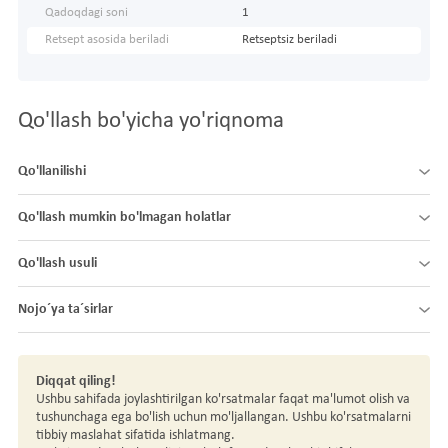
Qadoqdagi soni
1
Retsept asosida beriladi
Retseptsiz beriladi
Qo'llash bo'yicha yo'riqnoma
Qo'llanilishi
Qo'llash mumkin bo'lmagan holatlar
Qo'llash usuli
Nojo´ya ta´sirlar
Diqqat qiling!
Ushbu sahifada joylashtirilgan ko'rsatmalar faqat ma'lumot olish va
tushunchaga ega bo'lish uchun mo'ljallangan. Ushbu ko'rsatmalarni
tibbiy maslahat sifatida ishlatmang.