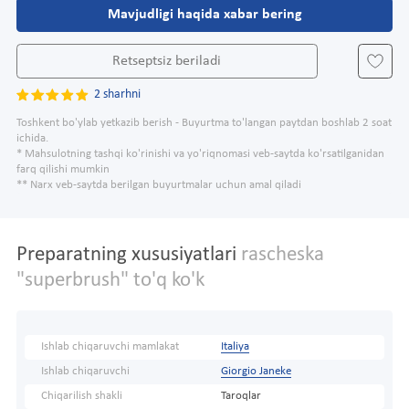
Mavjudligi haqida xabar bering
Retseptsiz beriladi
2 sharhni
Toshkent bo'ylab yetkazib berish - Buyurtma to'langan paytdan boshlab 2 soat
ichida.
* Mahsulotning tashqi ko'rinishi va yo'riqnomasi veb-saytda ko'rsatilganidan
farq qilishi mumkin
** Narx veb-saytda berilgan buyurtmalar uchun amal qiladi
Preparatning xususiyatlari
rascheska
"superbrush" to'q ko'k
Ishlab chiqaruvchi mamlakat
Italiya
Ishlab chiqaruvchi
Giorgio Janeke
Chiqarilish shakli
Taroqlar