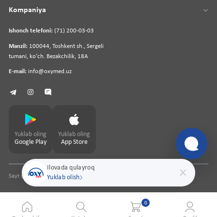
Kompaniya
Ishonch telefoni:
(71) 200-03-03
Manzil:
100044, Toshkent sh., Sergeli
tumani, koʻch. Bezakchilik, 18A
E-mail:
info@oxymed.uz
Yuklab oling
Yuklab oling
Google Play
App Store
Ilovada qulayroq
Sayt yaratuvchi
pharmit.uz
Yuklab olish
0