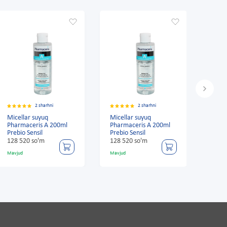
2 sharhni
2 sharhni
Micellar suyuq
Micellar suyuq
Micel
Pharmaceris A 200ml
Pharmaceris A 200ml
Phar
Prebio Sensil
Prebio Sensil
Prebi
128 520 so'm
128 520 so'm
128 
Mavjud
Mavjud
Mavju