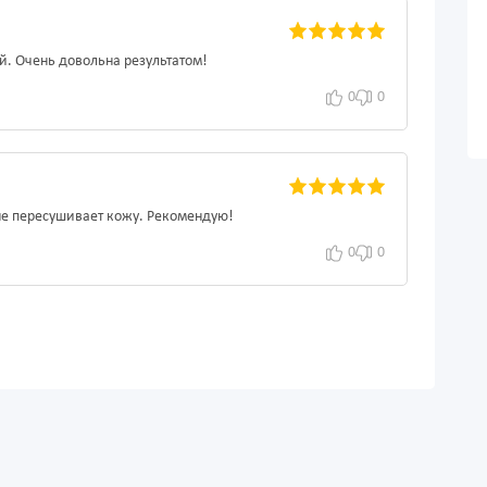
й. Очень довольна результатом!
0
0
не пересушивает кожу. Рекомендую!
0
0