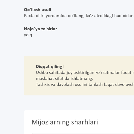
Qo'llash usuli
Paxta diski yordamida qo'llang, ko'z atrofidagi hududda
Nojo´ya ta´sirlar
yo'q
Diqqat qiling!
Ushbu sahifada joylashtirilgan ko'rsatmalar faqat
maslahat sifatida ishlatmang.
Tashxis va davolash usulini tanlash faqat davolovc
Mijozlarning sharhlari