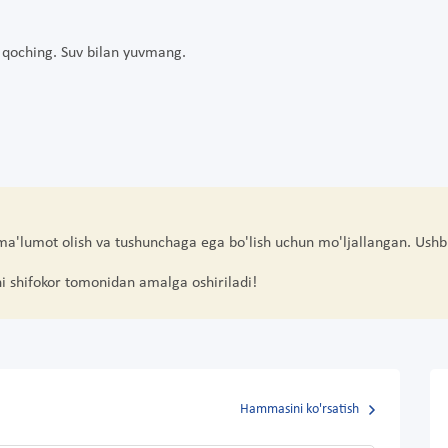
n qoching. Suv bilan yuvmang.
 ma'lumot olish va tushunchaga ega bo'lish uchun mo'ljallangan. Ushb
hi shifokor tomonidan amalga oshiriladi!
Hammasini ko'rsatish