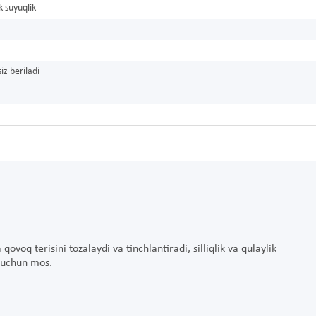
 suyuqlik
iz beriladi
ovoq terisini tozalaydi va tinchlantiradi, silliqlik va qulaylik
i uchun mos.