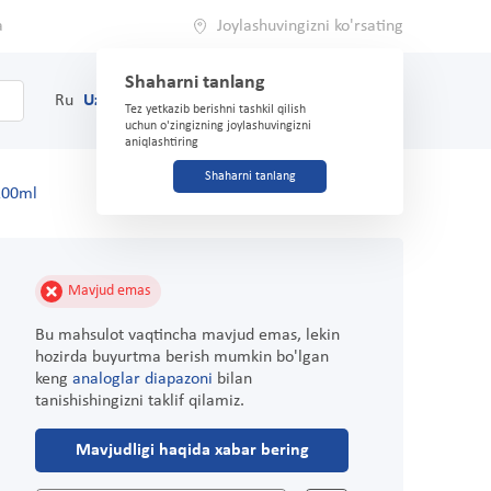
a
Joylashuvingizni ko'rsating
Shaharni tanlang
0
Savat
Ru
Uz
(71) 200-03-03
Tez yetkazib berishni tashkil qilish
uchun o'zingizning joylashuvingizni
aniqlashtiring
Shaharni tanlang
100ml
Mavjud emas
Bu mahsulot vaqtincha mavjud emas, lekin
hozirda buyurtma berish mumkin bo'lgan
keng
analoglar diapazoni
bilan
tanishishingizni taklif qilamiz.
Mavjudligi haqida xabar bering