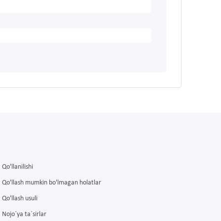
Qo'llanilishi
Qo'llash mumkin bo'lmagan holatlar
Qo'llash usuli
Nojo´ya ta´sirlar