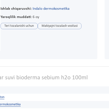
Ishlab chiqaruvchi:
Indalo dermokosmetika
Yaroqlilik muddati:
6 oy
Teri tozalanishi uchun
Makiyajni tozalash vositasi
ar suvi bioderma sebium h2o 100ml
ston
dermokosmetika