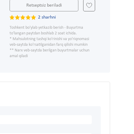
Retseptsiz beriladi
2 sharhni
Toshkent bo'ylab yetkazib berish - Buyurtma
to'langan paytdan boshlab 2 soat ichida.
* Mahsulotning tashqi ko'rinishi va yo'riqnomasi
veb-saytda ko'rsatilganidan farq qilishi mumkin
** Narx veb-saytda berilgan buyurtmalar uchun
amal qiladi