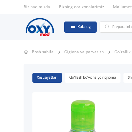
Biz haqimizda
Bizning dorixonalarimiz
Ma'lumot
Katalog
Bosh sahifa
Gigiena va parvarish
Go'zallik
Xususiyatlari
Qo'llash bo'yicha yo'riqnoma
Sh