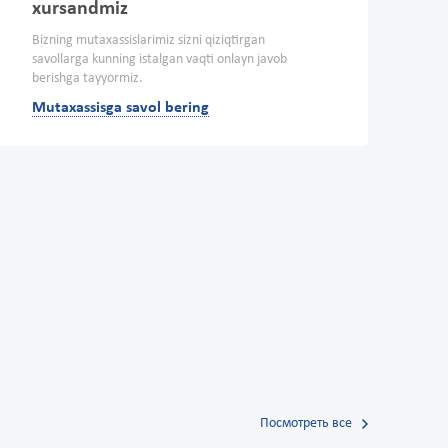
xursandmiz
Bizning mutaxassislarimiz sizni qiziqtirgan
savollarga kunning istalgan vaqti onlayn javob
berishga tayyormiz.
Mutaxassisga savol bering
Посмотреть все