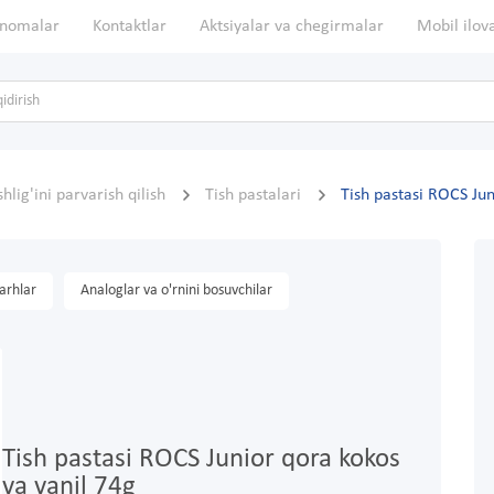
nomalar
Kontaktlar
Aktsiyalar va chegirmalar
Mobil ilov
shlig'ini parvarish qilish
Tish pastalari
Tish pastasi ROCS Jun
arhlar
Analoglar va o'rnini bosuvchilar
Tish pastasi ROCS Junior qora kokos
va vanil 74g