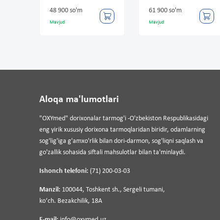
1
48 900 so'm
61 900 so'm
2
Mavjud
Mavjud
M
Aloqa ma'lumotlari
"OXYmed" dorixonalar tarmog'i -O'zbekiston Respublikasidagi
eng yirik xususiy dorixona tarmoqlaridan biridir, odamlarning
sog'lig'iga g'amxo'rlik bilan dori-darmon, sog'liqni saqlash va
go'zallik sohasida siftali mahsulotlar bilan ta'minlaydi.
Ishonch telefoni:
(71) 200-03-03
Manzil:
100044, Toshkent sh., Sergeli tumani,
koʻch. Bezakchilik, 18A
E-mail:
info@oxymed.uz