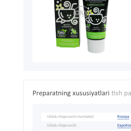
Preparatning xususiyatlari
tish pa
Ishlab chiqaruvchi mamlakat
Rossiya
Ishlab chiqaruvchi
ЕвроКо