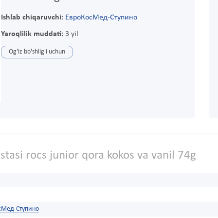
Ishlab chiqaruvchi:
ЕвроКосМед-Ступино
Yaroqlilik muddati:
3 yil
Og'iz bo'shlig'i uchun
stasi rocs junior qora kokos va vanil 74g
сМед-Ступино