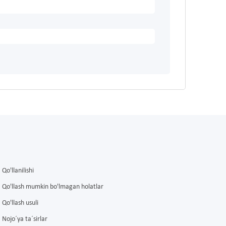
Qo'llanilishi
Qo'llash mumkin bo'lmagan holatlar
Qo'llash usuli
Nojo´ya ta´sirlar