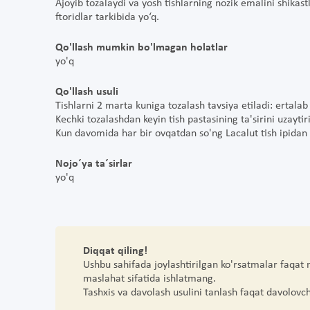
Ajoyib tozalaydi va yosh tishlarning nozik emalini shikas
ftoridlar tarkibida yo‘q.
Qo'llash mumkin bo'lmagan holatlar
yo'q
Qo'llash usuli
Tishlarni 2 marta kuniga tozalash tavsiya etiladi: ertal
Kechki tozalashdan keyin tish pastasining ta'sirini uzaytir
Kun davomida har bir ovqatdan so'ng Lacalut tish ipidan f
Nojo´ya ta´sirlar
yo'q
Diqqat qiling!
Ushbu sahifada joylashtirilgan ko'rsatmalar faqat
maslahat sifatida ishlatmang.
Tashxis va davolash usulini tanlash faqat davolovc