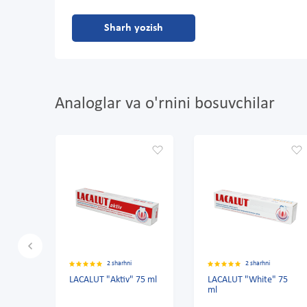
Sharh yozish
Analoglar va o'rnini bosuvchilar
2 sharhni
2 sharhni
LACALUT "Aktiv" 75 ml
LACALUT "White" 75
T
ml
"
S