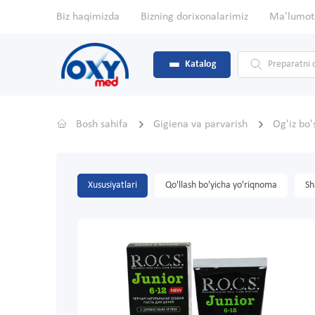
Biz haqimizda
Bizning dorixonalarimiz
Ma'lumot
Katalog
Bosh sahifa
Gigiena va parvarish
Og'iz bo'
Xususiyatlari
Qo'llash bo'yicha yo'riqnoma
Sh