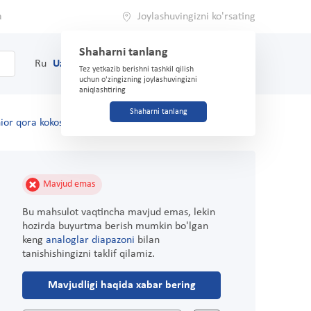
a
Joylashuvingizni ko'rsating
Shaharni tanlang
0
Savat
Ru
Uz
(71) 200-03-03
Tez yetkazib berishni tashkil qilish
uchun o'zingizning joylashuvingizni
aniqlashtiring
Shaharni tanlang
ior qora kokos va vanil 74g
Mavjud emas
Bu mahsulot vaqtincha mavjud emas, lekin
hozirda buyurtma berish mumkin bo'lgan
keng
analoglar diapazoni
bilan
tanishishingizni taklif qilamiz.
Mavjudligi haqida xabar bering