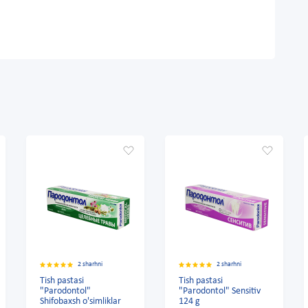
2 sharhni
2 sharhni
ish pastasi
Tish pastasi
Tish past
Parodontol"
"Parodontol" Sensitiv
"Parodon
hifobaxsh o'simliklar
124 g
ta'sir 124