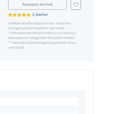
Retseptsiz beriladi
2 sharhni
Toshkent bo'ylab yetkazib berish - Buyurtma
to'langan paytdan boshlab 2 soat ichida.
* Mahsulotning tashqi ko'rinishi va yo'riqnomasi
veb-saytda ko'rsatilganidan farq qilishi mumkin
** Narx veb-saytda berilgan buyurtmalar uchun
amal qiladi