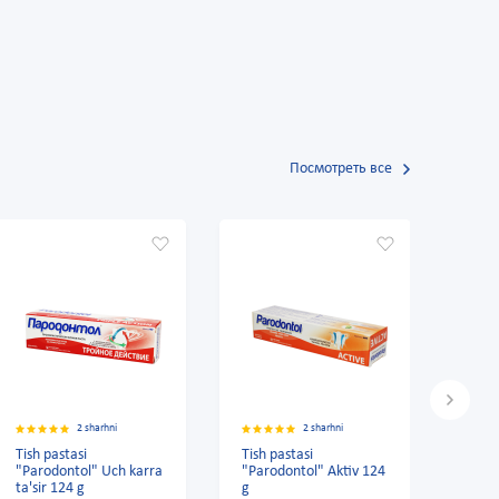
Посмотреть все
2 sharhni
2 sharhni
2 sharhni
asi
Tish pastasi
LACALUT "Aktiv"
tol" Uch karra
"Parodontol" Aktiv 124
 g
g