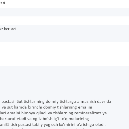
tasi
iz beriladi
pastasi. Sut tishlarining doimiy tishlarga almashish davrida
 va sut hamda birinchi doimiy tishlarning emalini
ri emalni himoya qiladi va tishlarning remineralizatsiya
 bartaraf etadi va og‘iz bo‘shlig‘i to‘qimalarining
nil» tish pastasi tabiiy yog‘och ko‘mirini o‘z ichiga oladi.