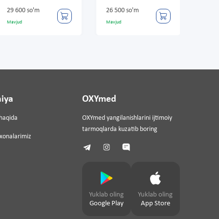
o'm
26 500 so'm
48 900 so'm
Mavjud
Mavjud
iya
OXYmed
haqida
OXYmed yangilanishlarini ijtimoiy
tarmoqlarda kuzatib boring
ixonalarimiz
Yuklab oling
Yuklab oling
Google Play
App Store