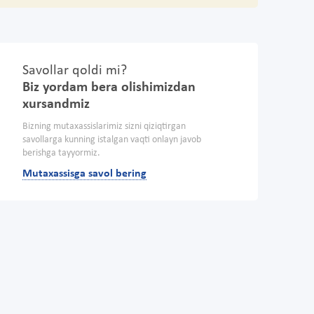
Savollar qoldi mi?
Biz yordam bera olishimizdan
xursandmiz
Bizning mutaxassislarimiz sizni qiziqtirgan
savollarga kunning istalgan vaqti onlayn javob
berishga tayyormiz.
Mutaxassisga savol bering