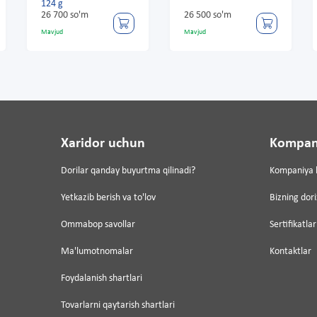
24 g
6 700 so'm
26 500 so'm
29 600 s
avjud
Mavjud
Mavjud
Xaridor uchun
Kompan
Dorilar qanday buyurtma qilinadi?
Kompaniya 
Yetkazib berish va to'lov
Bizning dor
Ommabop savollar
Sertifikatlar
Ma'lumotnomalar
Kontaktlar
Foydalanish shartlari
Tovarlarni qaytarish shartlari