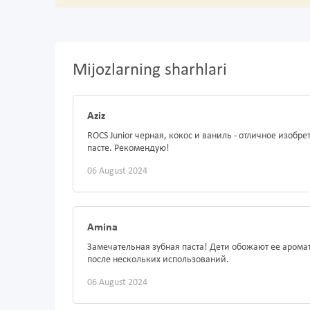
Mijozlarning sharhlari
Aziz
ROCS Junior черная, кокос и ваниль - отличное изобр
пасте. Рекомендую!
06 August 2024
Amina
Замечательная зубная паста! Дети обожают ее аромат
после нескольких использований.
06 August 2024