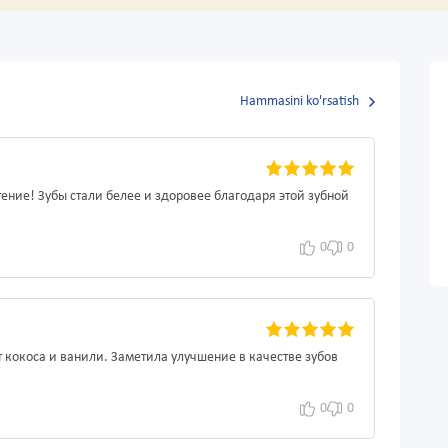
Hammasini ko'rsatish
етение! Зубы стали белее и здоровее благодаря этой зубной
0
0
 кокоса и ванили. Заметила улучшение в качестве зубов
0
0