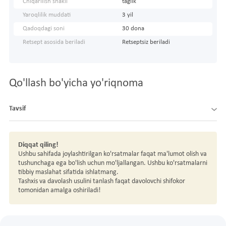
Chiqarilish shakli
taglik
Yaroqlilik muddati
3 yil
Qadoqdagi soni
30 dona
Retsept asosida beriladi
Retseptsiz beriladi
Qo'llash bo'yicha yo'riqnoma
Tavsif
Diqqat qiling!
Ushbu sahifada joylashtirilgan ko'rsatmalar faqat ma'lumot olish va
tushunchaga ega bo'lish uchun mo'ljallangan. Ushbu ko'rsatmalarni
tibbiy maslahat sifatida ishlatmang.
Tashxis va davolash usulini tanlash faqat davolovchi shifokor
tomonidan amalga oshiriladi!