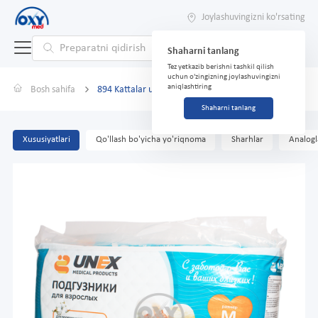
Joylashuvingizni ko'rsating
Shaharni tanlang
Tez yetkazib berishni tashkil qilish
uchun o'zingizning joylashuvingizni
aniqlashtiring
Bosh sahifa
894 Kattalar uchun tagliklar Unex r.M No 30
Shaharni tanlang
Xususiyatlari
Qo'llash bo'yicha yo'riqnoma
Sharhlar
Analogl