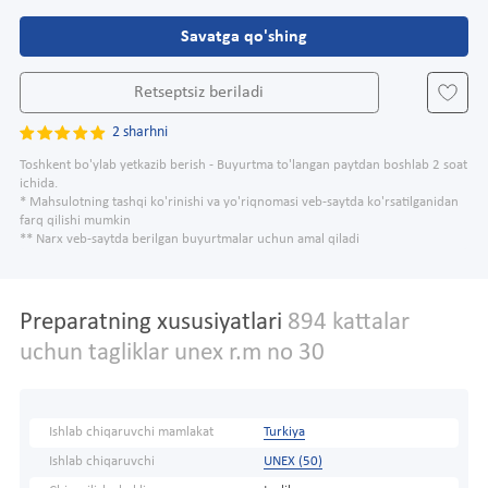
Savatga qo'shing
Retseptsiz beriladi
2 sharhni
Toshkent bo'ylab yetkazib berish - Buyurtma to'langan paytdan boshlab 2 soat
ichida.
* Mahsulotning tashqi ko'rinishi va yo'riqnomasi veb-saytda ko'rsatilganidan
farq qilishi mumkin
** Narx veb-saytda berilgan buyurtmalar uchun amal qiladi
Preparatning xususiyatlari
894 kattalar
uchun tagliklar unex r.m no 30
Ishlab chiqaruvchi mamlakat
Turkiya
Ishlab chiqaruvchi
UNEX (50)