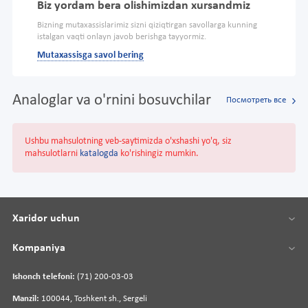
Biz yordam bera olishimizdan xursandmiz
Bizning mutaxassislarimiz sizni qiziqtirgan savollarga kunning
istalgan vaqti onlayn javob berishga tayyormiz.
Mutaxassisga savol bering
Analoglar va o'rnini bosuvchilar
Посмотреть все
Ushbu mahsulotning veb-saytimizda o'xshashi yo'q, siz
mahsulotlarni
katalogda
ko'rishingiz mumkin.
Xaridor uchun
Kompaniya
Ishonch telefoni:
(71) 200-03-03
Manzil:
100044, Toshkent sh., Sergeli