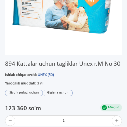
894 Kattalar uchun tagliklar Unex r.M No 30
Ishlab chiqaruvchi:
UNEX (50)
Yaroqlilik muddati:
3 yil
Siydik pufagi uchun
Gigiena uchun
123 360 so'm
Mavjud
1