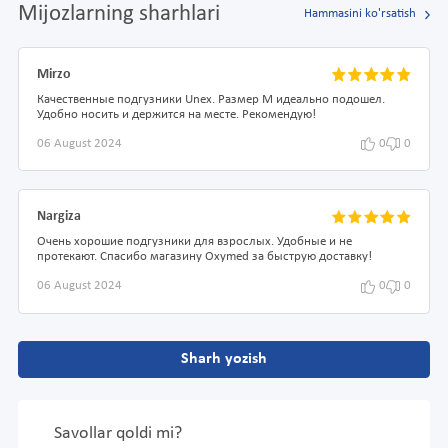
Mijozlarning sharhlari
Hammasini ko'rsatish
Mirzo
Качественные подгузники Unex. Размер M идеально подошел.
Удобно носить и держится на месте. Рекомендую!
06 August 2024
0
0
Nargiza
Очень хорошие подгузники для взрослых. Удобные и не
протекают. Спасибо магазину Oxymed за быструю доставку!
06 August 2024
0
0
Sharh yozish
Savollar qoldi mi?