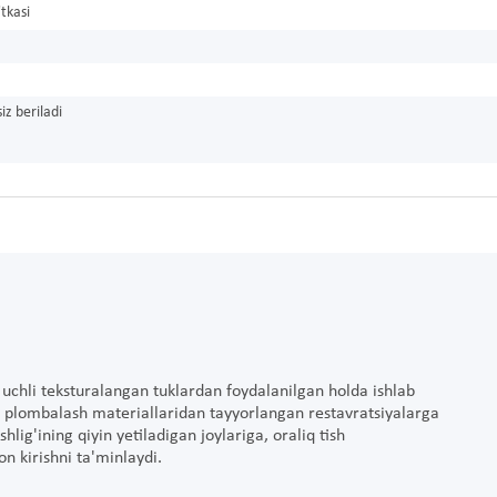
'tkasi
iz beriladi
uchli teksturalangan tuklardan foydalanilgan holda ishlab
ga, plombalash materiallaridan tayyorlangan restavratsiyalarga
hlig'ining qiyin yetiladigan joylariga, oraliq tish
on kirishni ta'minlaydi.