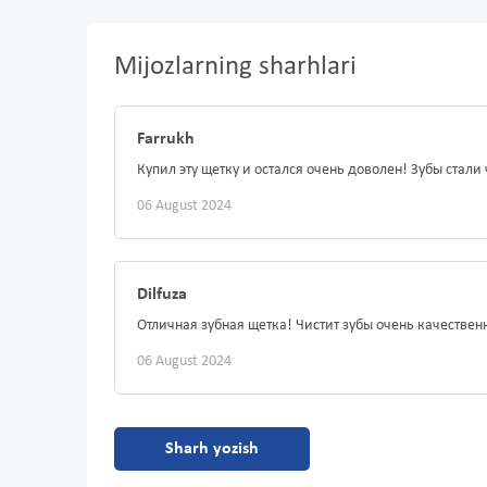
Mijozlarning sharhlari
Farrukh
Купил эту щетку и остался очень доволен! Зубы стал
06 August 2024
Dilfuza
Отличная зубная щетка! Чистит зубы очень качествен
06 August 2024
Sharh yozish