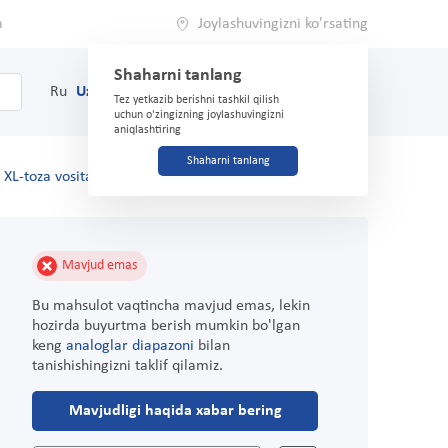
a
Joylashuvingizni ko'rsating
Shaharni tanlang
0
Savat
Ru
Uz
(71) 200-03-03
Tez yetkazib berishni tashkil qilish
uchun o'zingizning joylashuvingizni
aniqlashtiring
Shaharni tanlang
 XL-toza vosita
Mavjud emas
Bu mahsulot vaqtincha mavjud emas, lekin
hozirda buyurtma berish mumkin bo'lgan
keng
analoglar diapazoni
bilan
tanishishingizni taklif qilamiz.
Mavjudligi haqida xabar bering