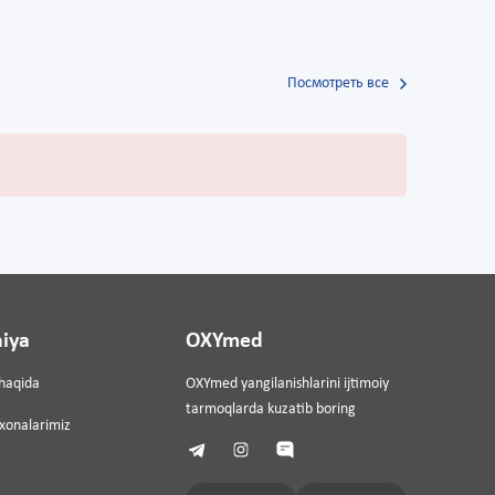
Посмотреть все
iya
OXYmed
haqida
OXYmed yangilanishlarini ijtimoiy
tarmoqlarda kuzatib boring
ixonalarimiz