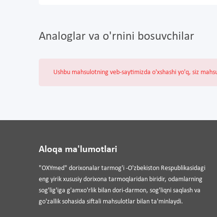
Analoglar va o'rnini bosuvchilar
Ushbu mahsulotning veb-saytimizda o'xshashi yo'q, siz mahs
Aloqa ma'lumotlari
"OXYmed" dorixonalar tarmog'i -O'zbekiston Respublikasidagi
eng yirik xususiy dorixona tarmoqlaridan biridir, odamlarning
sog'lig'iga g'amxo'rlik bilan dori-darmon, sog'liqni saqlash va
go'zallik sohasida siftali mahsulotlar bilan ta'minlaydi.