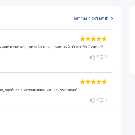
Hammasini ko'rsatish
и чище и свежее, дизайн тоже приятный. Спасибо Oxymed!
0
0
но, удобная в использовании. Рекомендую!
0
0