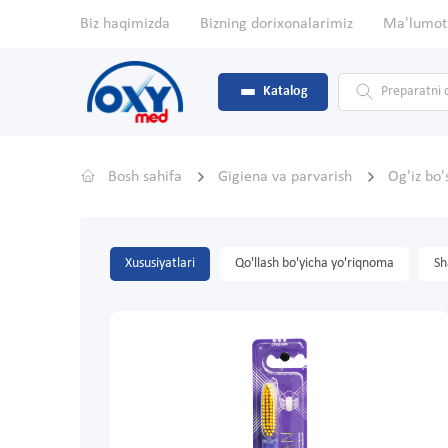
Biz haqimizda
Bizning dorixonalarimiz
Ma'lumot
Katalog
Bosh sahifa
Gigiena va parvarish
Og'iz bo'
Xususiyatlari
Qo'llash bo'yicha yo'riqnoma
Sh