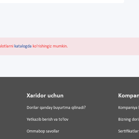
ulotlarni
katalogda
ko'rishingiz mumkin.
Xaridor uchun
Kompan
Dorilar qanday buyurtma qilinadi?
Kompaniya 
Yetkazib berish va to'lov
Bizning dor
Ommabop savollar
Sertifikatlar