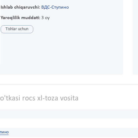
Ishlab chiqaruvchi:
ВДС-Ступино
Yaroqlilik muddati:
3 oy
Tishlar uchun
o'tkasi rocs xl-toza vosita
упино