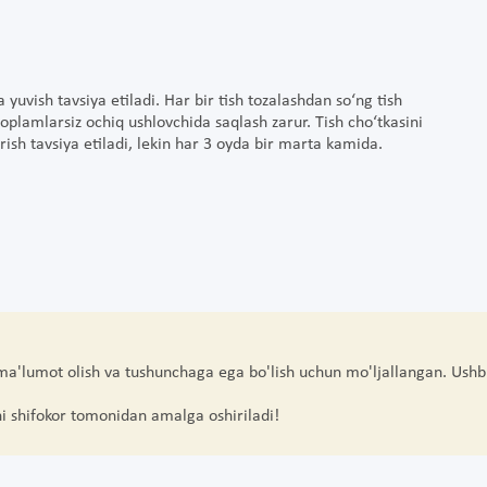
a yuvish tavsiya etiladi. Har bir tish tozalashdan so‘ng tish
qoplamlarsiz ochiq ushlovchida saqlash zarur. Tish cho‘tkasini
rish tavsiya etiladi, lekin har 3 oyda bir marta kamida.
 ma'lumot olish va tushunchaga ega bo'lish uchun mo'ljallangan. Ushb
hi shifokor tomonidan amalga oshiriladi!