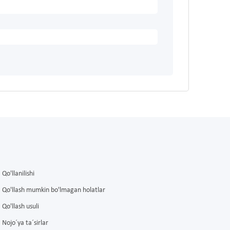
Qo'llanilishi
Qo'llash mumkin bo'lmagan holatlar
Qo'llash usuli
Nojo´ya ta´sirlar