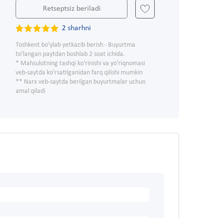
Retseptsiz beriladi
2 sharhni
Toshkent bo'ylab yetkazib berish - Buyurtma
to'langan paytdan boshlab 2 soat ichida.
* Mahsulotning tashqi ko'rinishi va yo'riqnomasi
veb-saytda ko'rsatilganidan farq qilishi mumkin
** Narx veb-saytda berilgan buyurtmalar uchun
amal qiladi