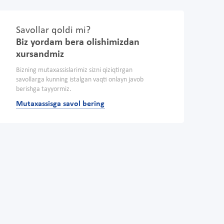
Savollar qoldi mi?
Biz yordam bera olishimizdan
xursandmiz
Bizning mutaxassislarimiz sizni qiziqtirgan
savollarga kunning istalgan vaqti onlayn javob
berishga tayyormiz.
Mutaxassisga savol bering