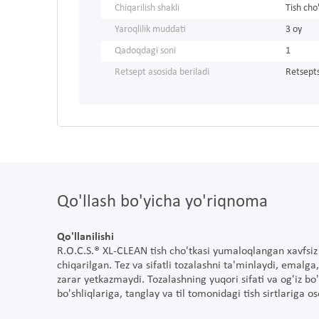
Chiqarilish shakli
Tish cho
Yaroqlilik muddati
3 oy
Qadoqdagi soni
1
Retsept asosida beriladi
Retsepts
Qo'llash bo'yicha yo'riqnoma
Qo'llanilishi
R.O.C.S.® XL-CLEAN tish cho'tkasi yumaloqlangan xavfsiz 
chiqarilgan. Tez va sifatli tozalashni ta'minlaydi, emal
zarar yetkazmaydi. Tozalashning yuqori sifati va og'iz bo's
bo'shliqlariga, tanglay va til tomonidagi tish sirtlariga os