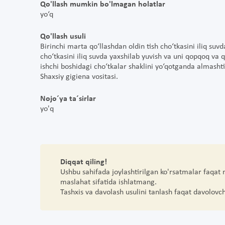
Qo'llash mumkin bo'lmagan holatlar
yo‘q
Qo'llash usuli
Birinchi marta qo‘llashdan oldin tish cho‘tkasini iliq suvd
cho‘tkasini iliq suvda yaxshilab yuvish va uni qopqoq va 
ishchi boshidagi cho‘tkalar shaklini yo‘qotganda almashti
Shaxsiy gigiena vositasi.
Nojo´ya ta´sirlar
yo'q
Diqqat qiling!
Ushbu sahifada joylashtirilgan ko'rsatmalar faqat
maslahat sifatida ishlatmang.
Tashxis va davolash usulini tanlash faqat davolovc