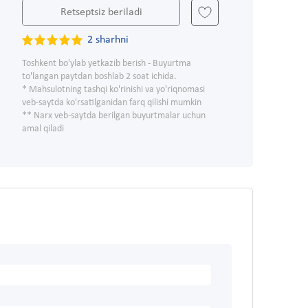
Retseptsiz beriladi
2 sharhni
Toshkent bo'ylab yetkazib berish - Buyurtma
to'langan paytdan boshlab 2 soat ichida.
* Mahsulotning tashqi ko'rinishi va yo'riqnomasi
veb-saytda ko'rsatilganidan farq qilishi mumkin
** Narx veb-saytda berilgan buyurtmalar uchun
amal qiladi