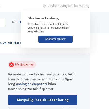
a
Joylashuvingizni ko'rsating
Shaharni tanlang
0
Savat
Ru
Uz
(71) 200-03-03
Tez yetkazib berishni tashkil qilish
uchun o'zingizning joylashuvingizni
aniqlashtiring
Shaharni tanlang
a va sut 100 ml
Mavjud emas
Bu mahsulot vaqtincha mavjud emas, lekin
hozirda buyurtma berish mumkin bo'lgan
keng
analoglar diapazoni
bilan
tanishishingizni taklif qilamiz.
Mavjudligi haqida xabar bering