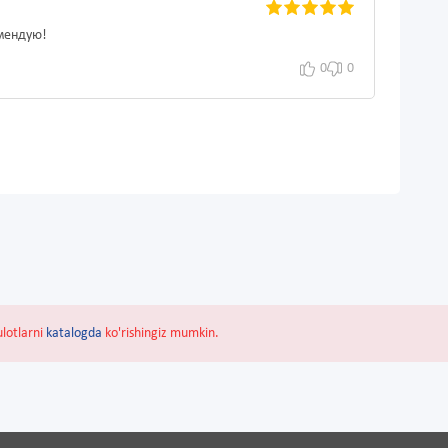
омендую!
0
0
ulotlarni
katalogda
ko'rishingiz mumkin.