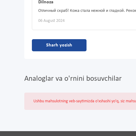
Dilnoza
Отличный скраб! Кожа стала нежной и гладкой. Рек
06 August 2024
Sharh yozish
Analoglar va o'rnini bosuvchilar
Ushbu mahsulotning veb-saytimizda o'xshashi yo'q, siz mahs