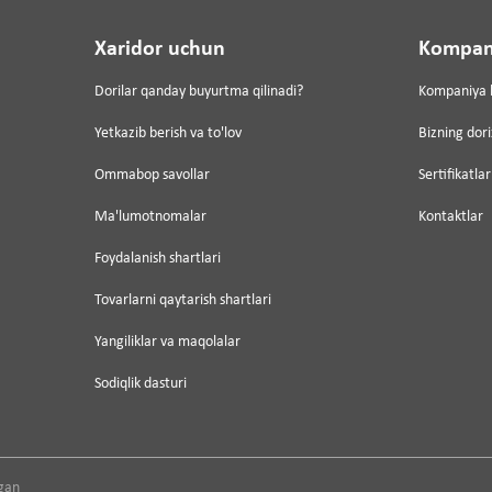
Xaridor uchun
Kompan
Dorilar qanday buyurtma qilinadi?
Kompaniya 
Yetkazib berish va to'lov
Bizning dor
Ommabop savollar
Sertifikatlar
Ma'lumotnomalar
Kontaktlar
Foydalanish shartlari
Tovarlarni qaytarish shartlari
Yangiliklar va maqolalar
Sodiqlik dasturi
gan