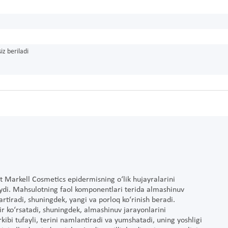
iz beriladi
 Markell Cosmetics epidermisning o‘lik hujayralarini
laydi. Mahsulotning faol komponentlari terida almashinuv
hartiradi, shuningdek, yangi va porloq ko‘rinish beradi.
r ko‘rsatadi, shuningdek, almashinuv jarayonlarini
ibi tufayli, terini namlantiradi va yumshatadi, uning yoshligi