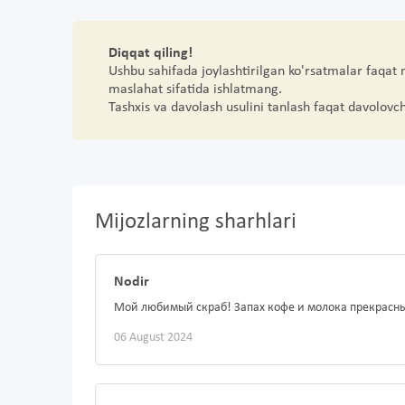
Diqqat qiling!
Ushbu sahifada joylashtirilgan ko'rsatmalar faqat
maslahat sifatida ishlatmang.
Tashxis va davolash usulini tanlash faqat davolovc
Mijozlarning sharhlari
Nodir
Мой любимый скраб! Запах кофе и молока прекрасны
06 August 2024