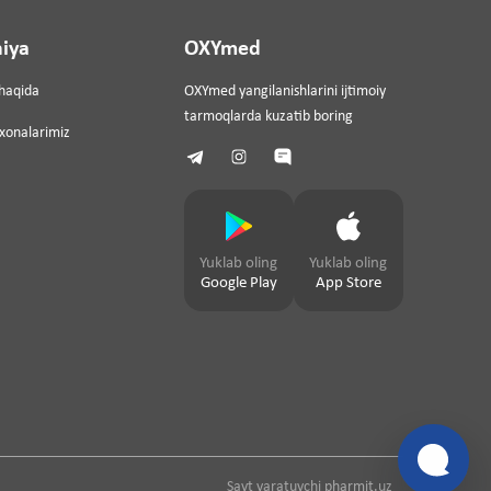
iya
OXYmed
haqida
OXYmed yangilanishlarini ijtimoiy
tarmoqlarda kuzatib boring
ixonalarimiz
Yuklab oling
Yuklab oling
Google Play
App Store
Sayt yaratuvchi
pharmit.uz