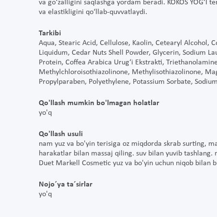
va go‘zalligini saqlashga yordam beradi. KOKOS YOG‘I terin
va elastikligini qo‘llab-quvvatlaydi.
Tarkibi
Aqua, Stearic Acid, Cellulose, Kaolin, Cetearyl Alcohol, 
Liquidum, Cedar Nuts Shell Powder, Glycerin, Sodium La
Protein, Coffea Arabica Urug‘i Ekstrakti, Triethanolamin
Methylchloroisothiazolinone, Methylisothiazolinone, M
Propylparaben, Polyethylene, Potassium Sorbate, Sodiu
Qo'llash mumkin bo'lmagan holatlar
yo'q
Qo'llash usuli
nam yuz va bo'yin terisiga oz miqdorda skrab surting, m
harakatlar bilan massaj qiling. suv bilan yuvib tashlang.
Duet Markell Cosmetic yuz va bo'yin uchun niqob bilan bi
Nojo´ya ta´sirlar
yo'q