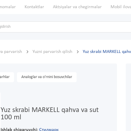
nomalar
Kontaktlar
Aktsiyalar va chegirmalar
Mobil ilov
va parvarish
Yuzni parvarish qilish
Yuz skrabi MARKELL qahv
arhlar
Analoglar va o'rnini bosuvchilar
Yuz skrabi MARKELL qahva va sut
100 ml
Ishlab chiqaruvchi:
Стилмарк