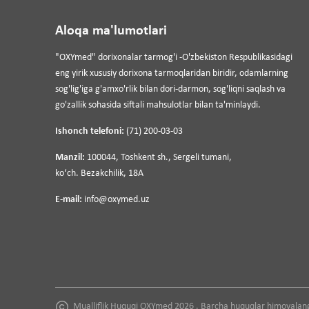
Aloqa ma'lumotlari
"OXYmed" dorixonalar tarmog'i -O'zbekiston Respublikasidagi
eng yirik xususiy dorixona tarmoqlaridan biridir, odamlarning
sog'lig'iga g'amxo'rlik bilan dori-darmon, sog'liqni saqlash va
go'zallik sohasida siftali mahsulotlar bilan ta'minlaydi.
Ishonch telefoni:
(71) 200-03-03
Manzil:
100044, Toshkent sh., Sergeli tumani,
koʻch. Bezakchilik, 18A
E-mail:
info@oxymed.uz
Mualliflik Huquqi OXYmed 2026 . Barcha huquqlar himoyalan