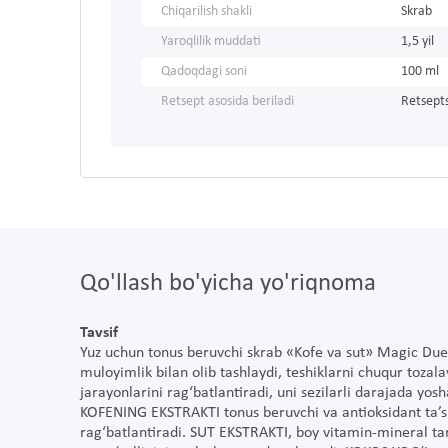
Chiqarilish shakli
Skrab
Yaroqlilik muddati
1,5 yil
Qadoqdagi soni
100 ml
Retsept asosida beriladi
Retsepts
Qo'llash bo'yicha yo'riqnoma
Tavsif
Yuz uchun tonus beruvchi skrab «Kofe va sut» Magic Duet
muloyimlik bilan olib tashlaydi, teshiklarni chuqur toza
jarayonlarini rag‘batlantiradi, uni sezilarli darajada yos
KOFENING EKSTRAKTI tonus beruvchi va antioksidant ta’si
rag‘batlantiradi. SUT EKSTRAKTI, boy vitamin-mineral tark