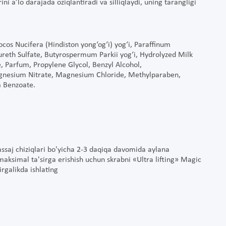
i a’lo darajada oziqlantiradi va silliqlaydi, uning tarangligi
Cocos Nucifera (Hindiston yong‘og‘i) yog‘i, Paraffinum
ureth Sulfate, Butyrospermum Parkii yog‘i, Hydrolyzed Milk
e, Parfum, Propylene Glycol, Benzyl Alcohol,
agnesium Nitrate, Magnesium Chloride, Methylparaben,
m Benzoate.
assaj chiziqlari bo'yicha 2-3 daqiqa davomida aylana
 maksimal ta'sirga erishish uchun skrabni «Ultra lifting» Magic
rgalikda ishlating