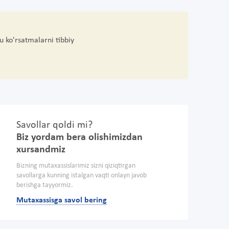
u ko'rsatmalarni tibbiy
Savollar qoldi mi?
Biz yordam bera olishimizdan
xursandmiz
Bizning mutaxassislarimiz sizni qiziqtirgan
savollarga kunning istalgan vaqti onlayn javob
berishga tayyormiz.
Mutaxassisga savol bering