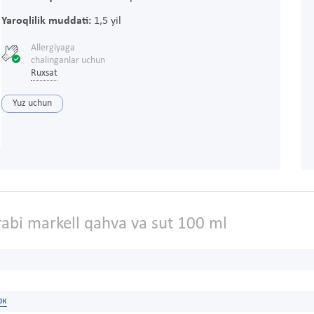
Yaroqlilik muddati:
1,5 yil
Allergiyaga
chalinganlar uchun
Ruxsat
Yuz uchun
rabi markell qahva va sut 100 ml
рк