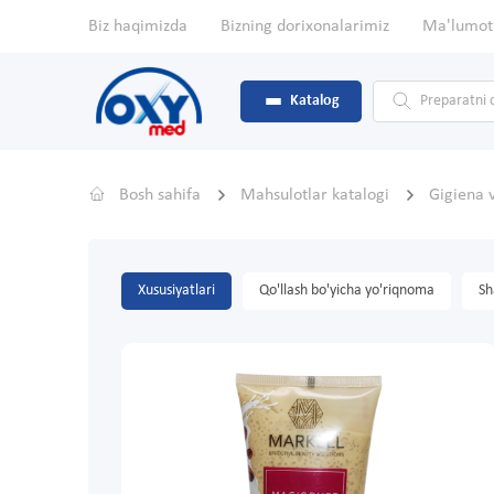
Biz haqimizda
Bizning dorixonalarimiz
Ma'lumot
Katalog
Bosh sahifa
Mahsulotlar katalogi
Gigiena 
Xususiyatlari
Qo'llash bo'yicha yo'riqnoma
Sh