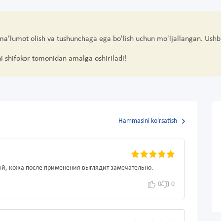
 ma'lumot olish va tushunchaga ega bo'lish uchun mo'ljallangan. Ushb
hi shifokor tomonidan amalga oshiriladi!
Hammasini ko'rsatish
й, кожа после применения выглядит замечательно.
0
0