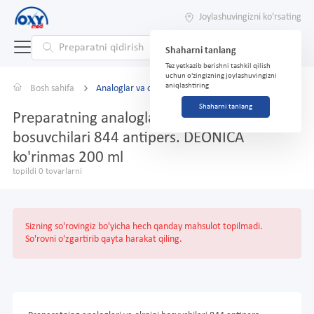
Joylashuvingizni ko'rsating
Shaharni tanlang
Tez yetkazib berishni tashkil qilish
uchun o'zingizning joylashuvingizni
aniqlashtiring
Bosh sahifa
Analoglar va o'rnini bosuvchilar
Shaharni tanlang
Preparatning analoglari va o'rnini
bosuvchilari 844 antipers. DEONICA
ko'rinmas 200 ml
topildi 0 tovarlarni
Sizning so'rovingiz bo'yicha hech qanday mahsulot topilmadi.
So'rovni o'zgartirib qayta harakat qiling.