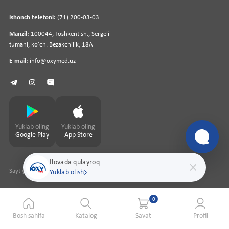
Ishonch telefoni:
(71) 200-03-03
Manzil:
100044, Toshkent sh., Sergeli
tumani, koʻch. Bezakchilik, 18A
E-mail:
info@oxymed.uz
Yuklab oling
Yuklab oling
Google Play
App Store
Ilovada qulayroq
Sayt yaratuvchi
pharmit.uz
Yuklab olish
0
Bosh sahifa
Katalog
Savat
Profil