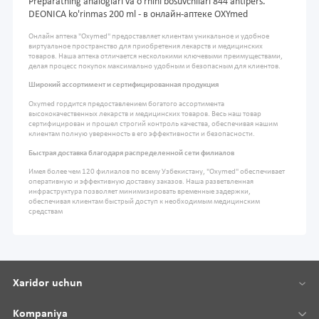
Preparatning analoglari va o'rnini bosuvchilari 844 antipers.
DEONICA ko'rinmas 200 ml - в онлайн-аптеке OXYmed
Онлайн аптека "Oxymed" предоставляет клиентам уникальное и удобное
виртуальное пространство для приобретения лекарств и медицинских
товаров. Наша аптека отличается несколькими ключевыми преимуществами,
делая процесс покупок максимально удобным и безопасным для клиентов.
Широкий ассортимент и сертифицированная продукция
Oxymed гордится предоставлением богатого ассортимента
высококачественных лекарств и медицинских товаров. Весь наш товар
сертифицирован и прошел строгий контроль качества, обеспечивая нашим
клиентам полную уверенность в его эффективности и безопасности.
Быстрая доставка благодаря распределенной сети филиалов
Имея более чем 120 филиалов по всему Узбекистану, "Oxymed" обеспечивает
оперативную и эффективную доставку заказов. Наша разветвленная
инфраструктура позволяет минимизировать временные задержки,
обеспечивая клиентам быстрый доступ к необходимым медицинским
средствам
Xaridor uchun
Kompaniya