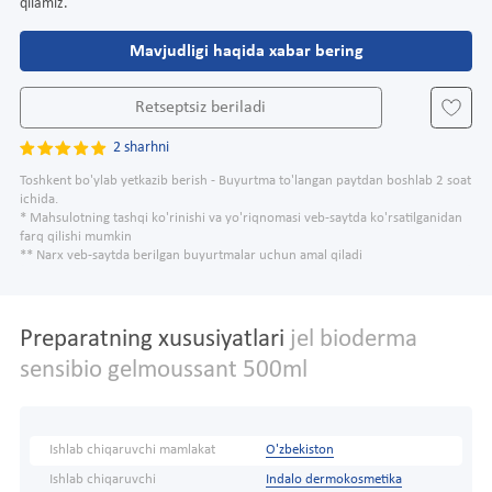
qilamiz.
Mavjudligi haqida xabar bering
Retseptsiz beriladi
2 sharhni
Toshkent bo'ylab yetkazib berish - Buyurtma to'langan paytdan boshlab 2 soat
ichida.
* Mahsulotning tashqi ko'rinishi va yo'riqnomasi veb-saytda ko'rsatilganidan
farq qilishi mumkin
** Narx veb-saytda berilgan buyurtmalar uchun amal qiladi
Preparatning xususiyatlari
jel bioderma
sensibio gelmoussant 500ml
Ishlab chiqaruvchi mamlakat
O'zbekiston
Ishlab chiqaruvchi
Indalo dermokosmetika