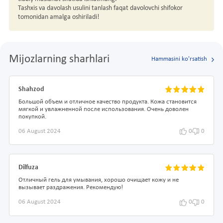
Tashxis va davolash usulini tanlash faqat davolovchi shifokor
tomonidan amalga oshiriladi!
Mijozlarning sharhlari
Hammasini ko'rsatish
Shahzod
Большой объем и отличное качество продукта. Кожа становится
мягкой и увлажненной после использования. Очень доволен
покупкой.
06 August 2024
0
0
Dilfuza
Отличный гель для умывания, хорошо очищает кожу и не
вызывает раздражения. Рекомендую!
06 August 2024
0
0