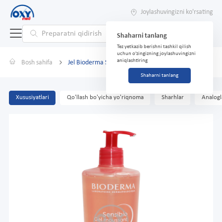
Joylashuvingizni ko'rsating
Shaharni tanlang
Tez yetkazib berishni tashkil qilish
uchun o'zingizning joylashuvingizni
aniqlashtiring
Bosh sahifa
Jel Bioderma Sensibio GelMoussant 500ml
Shaharni tanlang
Xususiyatlari
Qo'llash bo'yicha yo'riqnoma
Sharhlar
Analogl