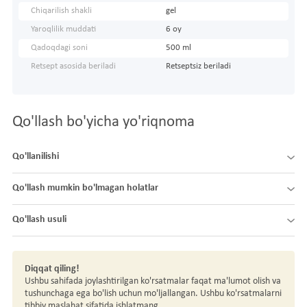
Chiqarilish shakli
gel
Yaroqlilik muddati
6 oy
Qadoqdagi soni
500 ml
Retsept asosida beriladi
Retseptsiz beriladi
Qo'llash bo'yicha yo'riqnoma
Qo'llanilishi
Qo'llash mumkin bo'lmagan holatlar
Qo'llash usuli
Diqqat qiling!
Ushbu sahifada joylashtirilgan ko'rsatmalar faqat ma'lumot olish va
tushunchaga ega bo'lish uchun mo'ljallangan. Ushbu ko'rsatmalarni
tibbiy maslahat sifatida ishlatmang.