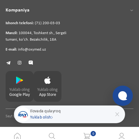
Kompaniya
Ishonch telefoni:
(71) 200-03-03
Manzil:
100044, Toshkent sh., Sergeli
tumani, koʻch. Bezakchilik, 18A
E-mail:
info@oxymed.uz
Yuklab oling
Yuklab oling
Google Play
App Store
Ilovada qulayroq
Sayt yaratuvchi
pharmit.uz
Yuklab olish
0