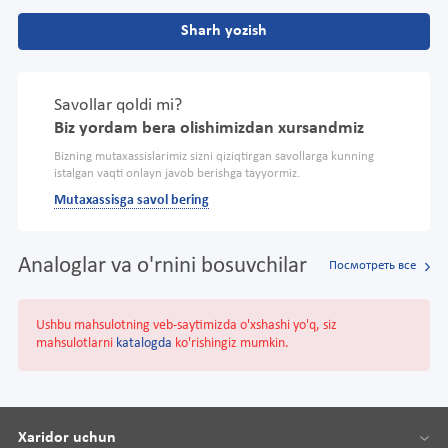
Sharh yozish
Savollar qoldi mi?
Biz yordam bera olishimizdan xursandmiz
Bizning mutaxassislarimiz sizni qiziqtirgan savollarga kunning
istalgan vaqti onlayn javob berishga tayyormiz.
Mutaxassisga savol bering
Analoglar va o'rnini bosuvchilar
Посмотреть все
Ushbu mahsulotning veb-saytimizda o'xshashi yo'q, siz
mahsulotlarni
katalogda
ko'rishingiz mumkin.
Xaridor uchun