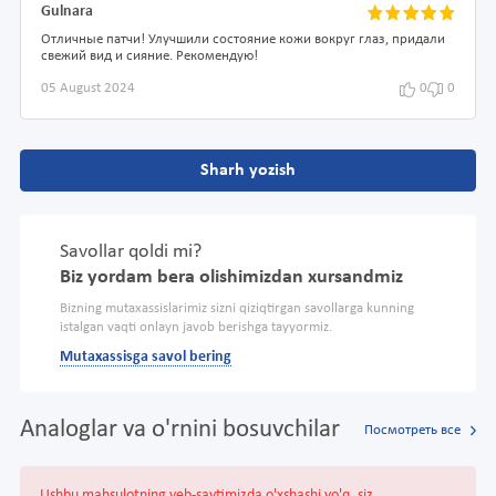
Gulnara
Отличные патчи! Улучшили состояние кожи вокруг глаз, придали
свежий вид и сияние. Рекомендую!
05 August 2024
0
0
Sharh yozish
Savollar qoldi mi?
Biz yordam bera olishimizdan xursandmiz
Bizning mutaxassislarimiz sizni qiziqtirgan savollarga kunning
istalgan vaqti onlayn javob berishga tayyormiz.
Mutaxassisga savol bering
Analoglar va o'rnini bosuvchilar
Посмотреть все
Ushbu mahsulotning veb-saytimizda o'xshashi yo'q, siz