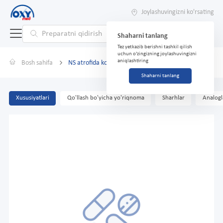
Joylashuvingizni ko'rsating
Shaharni tanlang
Tez yetkazib berishni tashkil qilish
uchun o'zingizning joylashuvingizni
aniqlashtiring
Bosh sahifa
NS atrofida ko'z patchlari Porloq va tonus №60
Shaharni tanlang
Xususiyatlari
Qo'llash bo'yicha yo'riqnoma
Sharhlar
Analogl