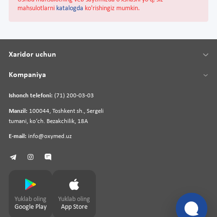
mahsulotlarni
katalogda
ko'rishingiz mumkin.
Xaridor uchun
Kompaniya
Ishonch telefoni:
(71) 200-03-03
Manzil:
100044, Toshkent sh., Sergeli
tumani, koʻch. Bezakchilik, 18A
E-mail:
info@oxymed.uz
Yuklab oling
Yuklab oling
Google Play
App Store