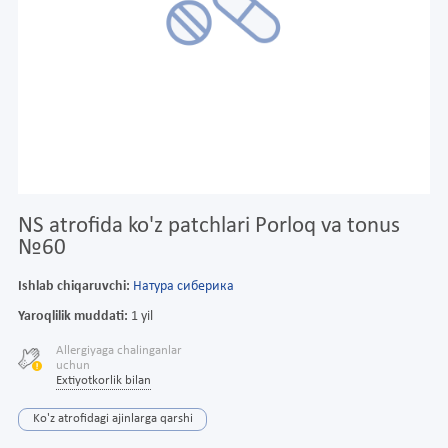
NS atrofida ko'z patchlari Porloq va tonus
№60
Ishlab chiqaruvchi:
Натура сиберика
Yaroqlilik muddati:
1 yil
Allergiyaga chalinganlar
uchun
Extiyotkorlik bilan
Ko'z atrofidagi ajinlarga qarshi