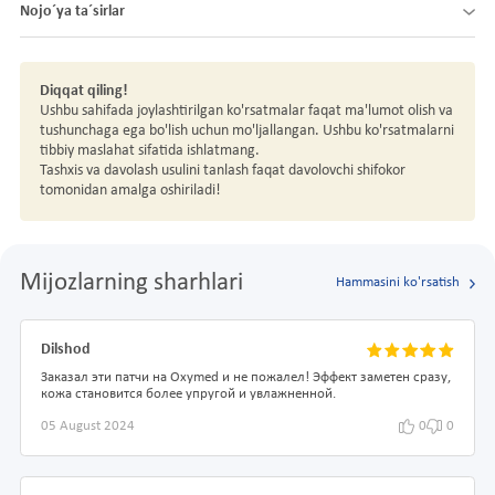
Nojo´ya ta´sirlar
Diqqat qiling!
Ushbu sahifada joylashtirilgan ko'rsatmalar faqat ma'lumot olish va
tushunchaga ega bo'lish uchun mo'ljallangan. Ushbu ko'rsatmalarni
tibbiy maslahat sifatida ishlatmang.
Tashxis va davolash usulini tanlash faqat davolovchi shifokor
tomonidan amalga oshiriladi!
Mijozlarning sharhlari
Hammasini ko'rsatish
Dilshod
Заказал эти патчи на Oxymed и не пожалел! Эффект заметен сразу,
кожа становится более упругой и увлажненной.
05 August 2024
0
0