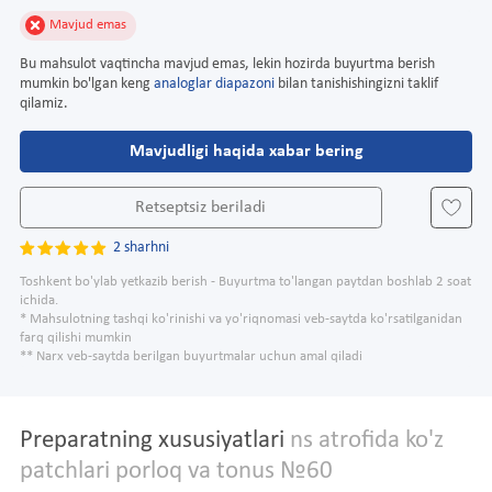
Mavjud emas
Bu mahsulot vaqtincha mavjud emas, lekin hozirda buyurtma berish
mumkin bo'lgan keng
analoglar diapazoni
bilan tanishishingizni taklif
qilamiz.
Mavjudligi haqida xabar bering
Retseptsiz beriladi
2 sharhni
Toshkent bo'ylab yetkazib berish - Buyurtma to'langan paytdan boshlab 2 soat
ichida.
* Mahsulotning tashqi ko'rinishi va yo'riqnomasi veb-saytda ko'rsatilganidan
farq qilishi mumkin
** Narx veb-saytda berilgan buyurtmalar uchun amal qiladi
Preparatning xususiyatlari
ns atrofida ko'z
patchlari porloq va tonus №60