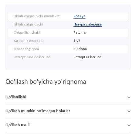
Ishlab chiqaruvchi mamlakat
Rossiya
Ishlab chiqaruvchi
Натура сиберика
Chiqarilish shakli
Patchlar
Yaroqlilik muddati
1 yil
Qadoqdagi soni
60 dona
Retsept asosida beriladi
Retseptsiz beriladi
Qo'llash bo'yicha yo'riqnoma
Qo'llanilishi
Qo'llash mumkin bo'lmagan holatlar
Qo'llash usuli