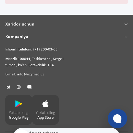
Xaridor uchun
Kompaniya
Ishonch telefoni:
(71) 200-03-03
Manzil:
100044, Toshkent sh., Sergeli
tumani, koʻch. Bezakchilik, 18A
E-mail:
info@oxymed.uz
Yuklab oling
Yuklab oling
Google Play
App Store