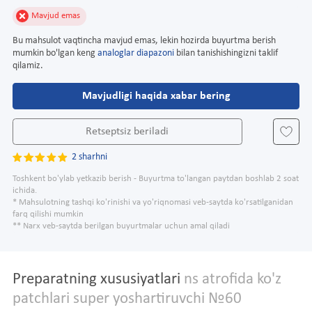
Mavjud emas
Bu mahsulot vaqtincha mavjud emas, lekin hozirda buyurtma berish
mumkin bo'lgan keng
analoglar diapazoni
bilan tanishishingizni taklif
qilamiz.
Mavjudligi haqida xabar bering
Retseptsiz beriladi
2 sharhni
Toshkent bo'ylab yetkazib berish - Buyurtma to'langan paytdan boshlab 2 soat
ichida.
* Mahsulotning tashqi ko'rinishi va yo'riqnomasi veb-saytda ko'rsatilganidan
farq qilishi mumkin
** Narx veb-saytda berilgan buyurtmalar uchun amal qiladi
Preparatning xususiyatlari
ns atrofida ko'z
patchlari super yoshartiruvchi №60