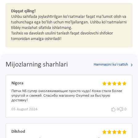
Diqqat qiling!
Ushbu sahifada joylashtirilgan ko'rsatmalar faqat ma'lumot olish va
tushunchaga ega bo'lish uchun mo'ljallangan. Ushbu ko'rsatmalarni
tibbiy maslahat sifatida ishlatmang.
Tashxis va davolash usulini tanlash faqat davolovchi shifokor
tomonidan amalga oshiriladi!
Mijozlarning sharhlari
Hammasini ko'rsatish
Nigora
Патчи NS супер омолаживающие просто чудо! Кожа стала более
упругой и свежей. Спасибо магазину Oxymed за быструю
доставку!
05 August 2024
0
0
Dilshod