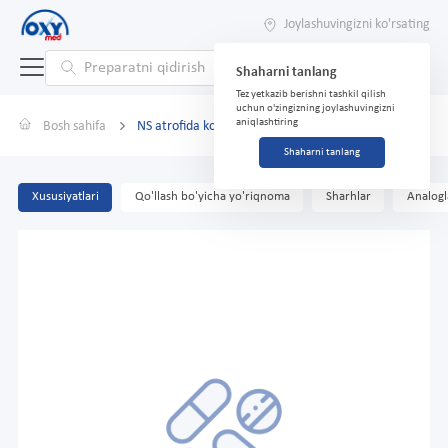
Joylashuvingizni ko'rsating
Shaharni tanlang
Tez yetkazib berishni tashkil qilish
uchun o'zingizning joylashuvingizni
aniqlashtiring
Bosh sahifa
NS atrofida ko'z patchlari super yoshartiruvchi №60
Shaharni tanlang
Xususiyatlari
Qo'llash bo'yicha yo'riqnoma
Sharhlar
Analogl