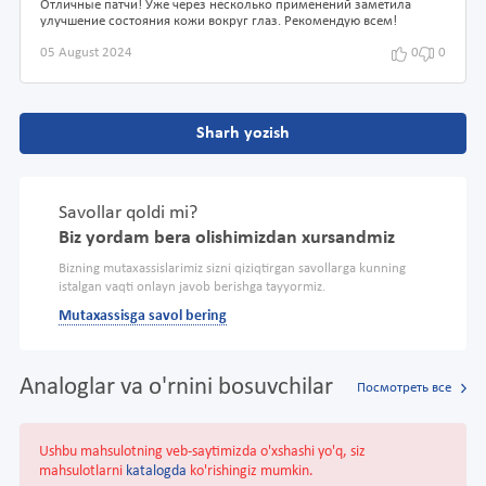
Отличные патчи! Уже через несколько применений заметила
улучшение состояния кожи вокруг глаз. Рекомендую всем!
05 August 2024
0
0
Sharh yozish
Savollar qoldi mi?
Biz yordam bera olishimizdan xursandmiz
Bizning mutaxassislarimiz sizni qiziqtirgan savollarga kunning
istalgan vaqti onlayn javob berishga tayyormiz.
Mutaxassisga savol bering
Analoglar va o'rnini bosuvchilar
Посмотреть все
Ushbu mahsulotning veb-saytimizda o'xshashi yo'q, siz
mahsulotlarni
katalogda
ko'rishingiz mumkin.