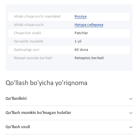
Ishlab chiqaruvchi mamlakat
Rossiya
Ishlab chiqaruvchi
Натура сиберика
Chiqarilish shakli
Patchlar
Yaroqlilik muddati
1 yil
Qadoqdagi soni
60 dona
Retsept asosida beriladi
Retseptsiz beriladi
Qo'llash bo'yicha yo'riqnoma
Qo'llanilishi
Qo'llash mumkin bo'lmagan holatlar
Qo'llash usuli