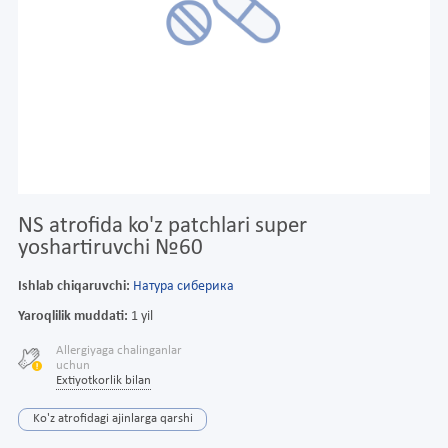
NS atrofida ko'z patchlari super
yoshartiruvchi №60
Ishlab chiqaruvchi:
Натура сиберика
Yaroqlilik muddati:
1 yil
Allergiyaga chalinganlar
uchun
Extiyotkorlik bilan
Ko'z atrofidagi ajinlarga qarshi